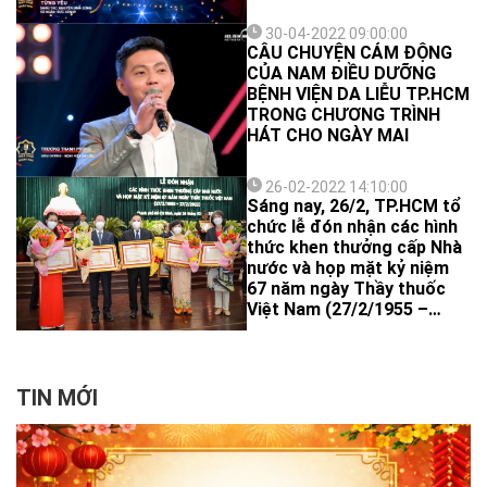
30-04-2022 09:00:00
CÂU CHUYỆN CẢM ĐỘNG
CỦA NAM ĐIỀU DƯỠNG
BỆNH VIỆN DA LIỄU TP.HCM
TRONG CHƯƠNG TRÌNH
HÁT CHO NGÀY MAI
26-02-2022 14:10:00
Sáng nay, 26/2, TP.HCM tổ
chức lễ đón nhận các hình
thức khen thưởng cấp Nhà
nước và họp mặt kỷ niệm
67 năm ngày Thầy thuốc
Việt Nam (27/2/1955 –
27/2/2022). Dịp này có 4 cá
nhân và 2 tập thể của BV
Da Liễu TP.HCM được nhận
bằng khen của Thủ tướng
TIN MỚI
Chính phủ vì có nhiều đóng
góp nổi bật trong công tác
phòng, chống dịch Covid-
19 nói riêng và chăm sóc