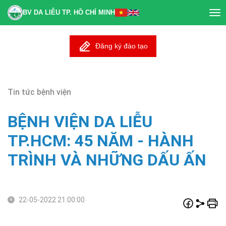
BV DA LIỄU TP. HỒ CHÍ MINH
Tog
nav
Đăng ký đào tạo
Tin tức bệnh viện
BỆNH VIỆN DA LIỄU
TP.HCM: 45 NĂM - HÀNH
TRÌNH VÀ NHỮNG DẤU ẤN
22-05-2022 21:00:00