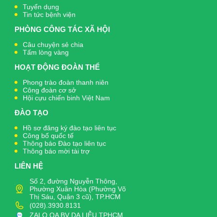
Tuyển dụng
Tin tức bệnh viện
PHÒNG CÔNG TÁC XÃ HỘI
Câu chuyện sẻ chia
Tấm lòng vàng
HOẠT ĐỘNG ĐOÀN THỂ
Phong trào đoàn thanh niên
Công đoàn cơ sở
Hội cựu chiến binh Việt Nam
ĐÀO TẠO
Hồ sơ đăng ký đào tạo liên tục
Công bố quốc tế
Thông báo Đào tạo liên tục
Thông báo mời tài trợ
LIÊN HỆ
Số 2, đường Nguyễn Thông,
Phường Xuân Hòa (Phường Võ
Thị Sáu, Quận 3 cũ), TP.HCM
(028).3930.8131
ZALO OA BV DA LIỄU TPHCM