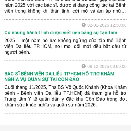
năm 2025 với các bác sĩ, dược sĩ đang công tác tại Bệnh
viện trong không khí thân tình, cởi mở và ấm áp những
ngày cận Tết.
02-01-2026 12:30:00
Có những hành trình được viết nên bằng sự tận tâm
2025 – một năm nỗ lực không ngừng của tập thể Bệnh
viện Da liễu TP.HCM, nơi mọi đổi mới đều bắt đầu từ
người bệnh.
09-12-2025 08:00:00
BÁC SĨ BỆNH VIỆN DA LIỄU TP.HCM HỖ TRỢ KHÁM
NGHĨA VỤ QUÂN SỰ TẠI CÔN ĐẢO
Cuối tháng 11/2025, Ths.BS Võ Quốc Khánh (Khoa Khám
bệnh - Bệnh viện Da liễu TP.HCM) đã tham gia hỗ trợ
Trung tâm Y tế quân dân y đặc khu Côn Đảo trong đợt
khám sức khỏe nghĩa vụ quân sự năm 2026.