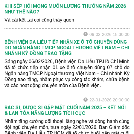
KHI SẾP HỎI MONG MUỐN LƯƠNG THƯỞNG NĂM 2026
NHƯ THẾ NÀO?
Và cái kết...ai coi cũng thấy quen
06-02-2026 18:30:00
BỆNH VIỆN DA LIỄU TIẾP NHẬN XE Ô TÔ CHUYÊN DÙNG
DO NGÂN HÀNG TMCP NGOẠI THƯƠNG VIỆT NAM – CHI
NHÁNH KỲ ĐỒNG TRAO TẶNG
Sáng ngày 06/02/2026, Bệnh viện Da Liễu TP.Hồ Chí Minh
đã tổ chức tiếp nhận 01 xe ô tô chuyên dùng 07 chỗ do
Ngân hàng TMCP Ngoại thương Việt Nam – Chi nhánh Kỳ
Đồng trao tặng, nhằm phục vụ công tác khám, chữa bệnh
và các hoạt động chuyên môn của Bệnh viện.
22-01-2026 20:00:00
BÁC SĨ, DƯỢC SĨ GẶP MẶT CUỐI NĂM 2025 – KẾT NỐI
& LAN TỎA NĂNG LƯỢNG TÍCH CỰC
Nhằm tăng cường đối thoại, lắng nghe và đồng hành cùng
đội ngũ chuyên môn, trưa ngày 22/01/2026, Ban Giám đốc
Bệnh viện Da Liễu TP.HCM đã tổ chức buổi gặp mặt cuối