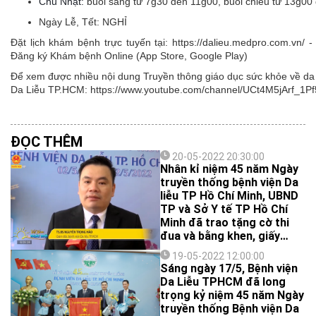
Chủ Nhật:
buổi sáng từ 7g30 đến 11g00, buổi chiều từ 13g00
Ngày Lễ, Tết:
NGHỈ
Đặt lịch khám bệnh trực tuyến tại: https://dalieu.medpro.com.vn
Đăng ký Khám bệnh Online (App Store, Google Play)
Để xem được nhiều nội dung Truyền thông giáo dục sức khỏe về da l
Da Liễu TP.HCM: https://www.youtube.com/channel/UCt4M5jArf
ĐỌC THÊM
20-05-2022 20:30:00
Nhân kỉ niệm 45 năm Ngày
truyền thống bệnh viện Da
liễu TP Hồ Chí Minh, UBND
TP và Sở Y tế TP Hồ Chí
Minh đã trao tặng cờ thi
đua và bằng khen, giấy
khen đến các tập thể, cá
19-05-2022 12:00:00
nhân của bệnh viện đã có
Sáng ngày 17/5, Bệnh viện
hoạt động chống dịch xuất
Da Liễu TPHCM đã long
sắc.
trọng kỷ niệm 45 năm Ngày
truyền thống Bệnh viện Da