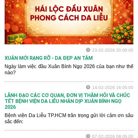
sức khỏe nhân dân nói
chung.
23-02-2026 20:00:00
XUÂN MỚI RẠNG RỠ - DA ĐẸP AN TÂM
Ngày làm việc đầu Xuân Bính Ngọ 2026 của bạn như thế
nào?
14-02-2026 16:05:00
LÃNH ĐẠO CÁC CƠ QUAN, ĐƠN VỊ THĂM HỎI VÀ CHÚC
TẾT BỆNH VIỆN DA LIỄU NHÂN DỊP XUÂN BÍNH NGỌ
2026
Bệnh viện Da Liễu TP.HCM trân trọng gửi lời cảm ơn sâu
sắc đến:
07-02-2026 08:05:00