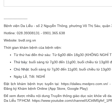
-------------------
Bệnh viện Da Liễu - số 2 Nguyễn Thông, phường Võ Thị Sáu, quận
Hotline: 028.39308131 - 0901.365.638
Website: bvdl.org.vn
Thời gian khám bệnh của bệnh viện:
Từ thứ hai đến thứ sáu:
Từ 6g00 đến 18g30 (KHÔNG NGHỈ 
Thứ bảy:
buổi sáng từ 7g30 đến 11g00, buổi chiều từ 13g00 
Chủ Nhật:
buổi sáng từ 7g30 đến 11g00, buổi chiều từ 13g00
Ngày Lễ, Tết:
NGHỈ
Đặt lịch khám bệnh trực tuyến tại: https://dalieu.medpro.com.vn
Đăng ký Khám bệnh Online (App Store, Google Play)
Để xem được nhiều nội dung Truyền thông giáo dục sức khỏe về da l
Da Liễu TP.HCM: https://www.youtube.com/channel/UCt4M5jArf