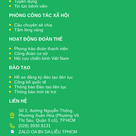
Tuyển dụng
Tin tức bệnh viện
PHÒNG CÔNG TÁC XÃ HỘI
Câu chuyện sẻ chia
Tấm lòng vàng
HOẠT ĐỘNG ĐOÀN THỂ
Phong trào đoàn thanh niên
Công đoàn cơ sở
Hội cựu chiến binh Việt Nam
ĐÀO TẠO
Hồ sơ đăng ký đào tạo liên tục
Công bố quốc tế
Thông báo Đào tạo liên tục
Thông báo mời tài trợ
LIÊN HỆ
Số 2, đường Nguyễn Thông,
Phường Xuân Hòa (Phường Võ
Thị Sáu, Quận 3 cũ), TP.HCM
(028).3930.8131
ZALO OA BV DA LIỄU TPHCM