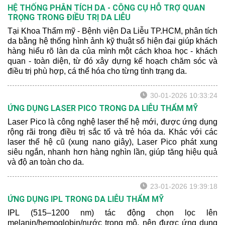
HỆ THỐNG PHÂN TÍCH DA - CÔNG CỤ HỖ TRỢ QUAN
TRỌNG TRONG ĐIỀU TRỊ DA LIỄU
Tại Khoa Thẩm mỹ - Bệnh viện Da Liễu TP.HCM, phân tích
da bằng hệ thống hình ảnh kỹ thuật số hiện đại giúp khách
hàng hiểu rõ làn da của mình một cách khoa học - khách
quan - toàn diện, từ đó xây dựng kế hoạch chăm sóc và
điều trị phù hợp, cá thể hóa cho từng tình trạng da.
30-01-2026 10:33:24
ỨNG DỤNG LASER PICO TRONG DA LIỄU THẨM MỸ
Laser Pico là công nghệ laser thế hệ mới, được ứng dụng
rộng rãi trong điều trị sắc tố và trẻ hóa da. Khác với các
laser thế hệ cũ (xung nano giây), Laser Pico phát xung
siêu ngắn, nhanh hơn hàng nghìn lần, giúp tăng hiệu quả
và độ an toàn cho da.
23-01-2026 19:39:18
ỨNG DỤNG IPL TRONG DA LIỄU THẨM MỸ
IPL (515–1200 nm) tác động chọn lọc lên
melanin/hemoglobin/nước trong mô, nên được ứng dụng