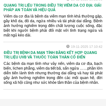
người bệnh.
QUANG TRỊ LIỆU TRONG ĐIỀU TRỊ VIÊM DA CƠ ĐỊA: GIẢI
PHÁP AN TOÀN VÀ HIỆU QUẢ
Viêm da cơ địa là bệnh da viêm mạn tính khá thường gặp,
gây khô da, đỏ da, ngứa nhiều và tái phát dai dẳng. Bệnh
ảnh hưởng nghiêm trọng đến chất lượng cuộc sống, đặc
biệt khi người bệnh phải đối mặt với tình trạng ngứa và
mất ngủ kéo dài.
19-11-2025 17:10:42
ĐIỀU TRỊ BỆNH DA MẠN TÍNH BẰNG KẾT HỢP QUANG
TRỊ LIỆU UVB VÀ THUỐC TOÀN THÂN CỔ ĐIỂN
Các bệnh da mạn tính như vảy nến, viêm da cơ địa, bạch
biến, lichen phẳng, viêm da tiết bã, sẩn ngứa ……phần lớn
diễn tiến lành tính nhưng thường dai dẳng và hay tái phát
gây ảnh hưởng nghiêm trọng đến các mối quan hệ, đời
sống xã hội cũng như sức khỏe tâm thần của bệnh nhân.