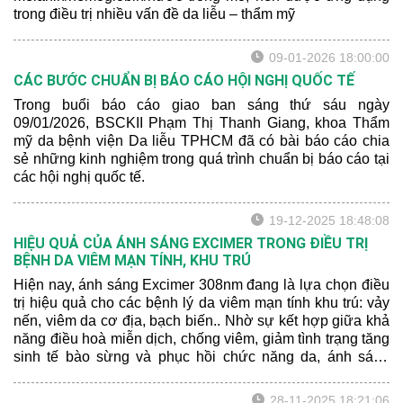
trong điều trị nhiều vấn đề da liễu – thẩm mỹ
09-01-2026 18:00:00
CÁC BƯỚC CHUẨN BỊ BÁO CÁO HỘI NGHỊ QUỐC TẾ
Trong buổi báo cáo giao ban sáng thứ sáu ngày
09/01/2026, BSCKII Phạm Thị Thanh Giang, khoa Thẩm
mỹ da bệnh viện Da liễu TPHCM đã có bài báo cáo chia
sẻ những kinh nghiệm trong quá trình chuẩn bị báo cáo tại
các hội nghị quốc tế.
19-12-2025 18:48:08
HIỆU QUẢ CỦA ÁNH SÁNG EXCIMER TRONG ĐIỀU TRỊ
BỆNH DA VIÊM MẠN TÍNH, KHU TRÚ
Hiện nay, ánh sáng Excimer 308nm đang là lựa chọn điều
trị hiệu quả cho các bệnh lý da viêm mạn tính khu trú: vảy
nến, viêm da cơ địa, bạch biến.. Nhờ sự kết hợp giữa khả
năng điều hoà miễn dịch, chống viêm, giảm tình trạng tăng
sinh tế bào sừng và phục hồi chức năng da, ánh sáng
Excimer đã chứng tỏ được hiệu quả rõ rệt trong việc cải
thiện sang thương da và rút ngắn thời gian điều trị cho
28-11-2025 18:21:06