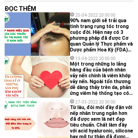
ĐỌC THÊM
20-04-2022 20:00:00
90% nam giới sẽ trải qua
tình trạng rụng tóc trong
cuộc đời. Hiện nay có 3
phương pháp đã được Cơ
quan Quản lý Thực phẩm và
Dược phẩm Hoa Kỳ (FDA)
chấp nhận điều trị rụng tóc
13-04-2022 20:00:00
androgen kiểu nam là
Một trong những lo lắng
minoxidil tại chỗ,
hàng đầu của bệnh nhân
finasteride 1 mg uống và
vảy nến chính là viêm khớp
liệu pháp ánh sáng năng
vảy nến. Ngoài tổn thương
lượng thấp.
dễ dàng thấy trên da, phản
ứng viêm hệ thống tạo có
thể làm tổn thương các
27-03-2022 20:30:00
khớp và tổn thương khớp
Từ lâu, đôi môi đầy đặn với
thường không phục hồi.
nếp nhân trung ngắn hơn
đã được xem là nét đẹp
tiêu chuẩn. Chất làm đầy
với acid hyaluronic, silicone
hay mỡ tự thân đã được