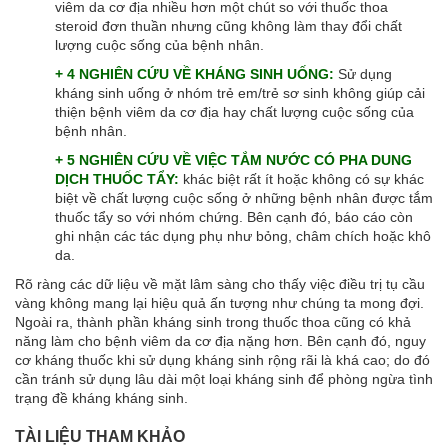
viêm da cơ địa nhiều hơn một chút so với thuốc thoa
steroid đơn thuần nhưng cũng không làm thay đổi chất
lượng cuộc sống của bệnh nhân.
+ 4 NGHIÊN CỨU VỀ KHÁNG SINH UỐNG:
Sử dụng
kháng sinh uống ở nhóm trẻ em/trẻ sơ sinh không giúp cải
thiện bệnh viêm da cơ địa hay chất lượng cuộc sống của
bệnh nhân.
+ 5 NGHIÊN CỨU VỀ VIỆC TẮM NƯỚC CÓ PHA DUNG
DỊCH THUỐC TẨY:
khác biệt rất ít hoặc không có sự khác
biệt về chất lượng cuộc sống ở những bệnh nhân được tắm
thuốc tẩy so với nhóm chứng. Bên cạnh đó, báo cáo còn
ghi nhận các tác dụng phụ như bỏng, châm chích hoặc khô
da.
Rõ ràng các dữ liệu về mặt lâm sàng cho thấy việc điều trị tụ cầu
vàng không mang lại hiệu quả ấn tượng như chúng ta mong đợi.
Ngoài ra, thành phần kháng sinh trong thuốc thoa cũng có khả
năng làm cho bệnh viêm da cơ địa nặng hơn. Bên cạnh đó, nguy
cơ kháng thuốc khi sử dụng kháng sinh rộng rãi là khá cao; do đó
cần tránh sử dụng lâu dài một loại kháng sinh để phòng ngừa tình
trạng đề kháng kháng sinh.
TÀI LIỆU THAM KHẢO