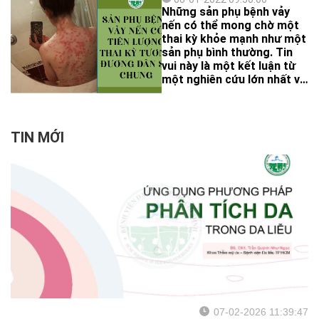
khỏi nguy cơ ung thư mà
Những sản phụ bệnh vảy
còn giúp ngăn ngừa lão hoá
nến có thể mong chờ một
hiệu quả. Tuy nhiên, điều
thai kỳ khỏe mạnh như một
đáng lo ngại là liệu việc
sản phụ bình thường. Tin
chống nắng quá nghiêm
vui này là một kết luận từ
ngặt có gây ảnh hưởng tiêu
một nghiên cứu lớn nhất về
cực đến sự tổng hợp
vảy nến và thai kỳ tính cho
vitamin D của cơ thể cũng
đến hiện tại. Đây là một
như mật độ khoáng của
nghiên cứu đoàn hệ được
xương hay không?
thực hiện tại Hoa Kỳ từ
TIN MỚI
tháng 6/2007 đến tháng
8/2019 trên 2224 sản phụ
18 – 45 tuổi. Nghiên cứu
đoàn hệ là thiết kế nghiên
cứu khó thực hiện và mang
lại giá trị khoa học rất cao.
07-02-2026 11:39:47