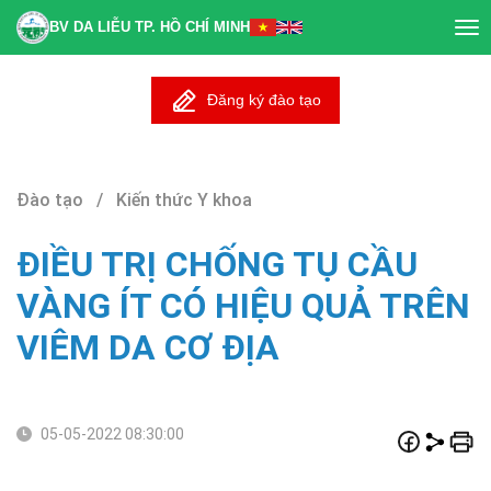
BV DA LIỄU TP. HỒ CHÍ MINH
Tog
nav
Đăng ký đào tạo
Đào tạo / Kiến thức Y khoa
ĐIỀU TRỊ CHỐNG TỤ CẦU
VÀNG ÍT CÓ HIỆU QUẢ TRÊN
VIÊM DA CƠ ĐỊA
05-05-2022 08:30:00