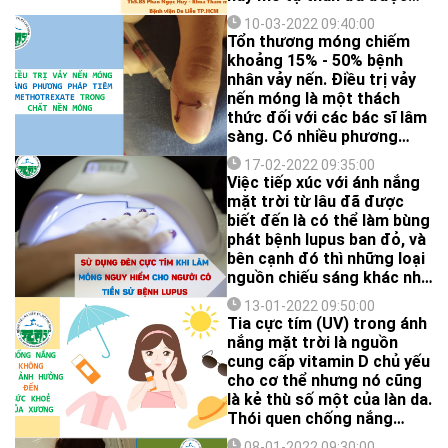
đưa vào sử dụng trong
10-03-2022 09:40:00
thẩm mỹ môi, tuy nhiên các
Tổn thương móng chiếm
biến chứng nặng như
khoảng 15% - 50% bệnh
thuyên tắc mạch và sẹo phì
nhân vảy nến. Điều trị vảy
đại thật sự là rào cản lớn
nến móng là một thách
cho tất cả chúng ta. Mặt
thức đối với các bác sĩ lâm
khác, Botulinum toxin A
sàng. Có nhiều phương
(BTA) có khả năng làm thư
pháp điều trị nhưng hiệu
giãn và giảm sự co kéo của
17-02-2022 09:35:00
quả chưa rõ ràng. Gần đây,
Việc tiếp xúc với ánh nắng
cơ vòng quanh miệng, từ
phương pháp tiêm
mặt trời từ lâu đã được
đó làm môi trên trở nên
methotrexate trong chất
biết đến là có thể làm bùng
đầy đặn và nếp nhân trung
nền móng đã được báo cáo
phát bệnh lupus ban đỏ, và
ngắn hơn.
và cho thấy hiệu quả.
bên cạnh đó thì những loại
nguồn chiếu sáng khác như
đèn phẫu thuật, đèn hơ gel
13-01-2022 09:50:00
móng tay, giường nhuộm
Tia cực tím (UV) trong ánh
da (tanning bed)….cũng có
nắng mặt trời là nguồn
khả năng gây ra tình trạng
cung cấp vitamin D chủ yếu
này.
cho cơ thể nhưng nó cũng
là kẻ thù số một của làn da.
Thói quen chống nắng
không chỉ bảo vệ làn da
08-01-2022 09:30:00