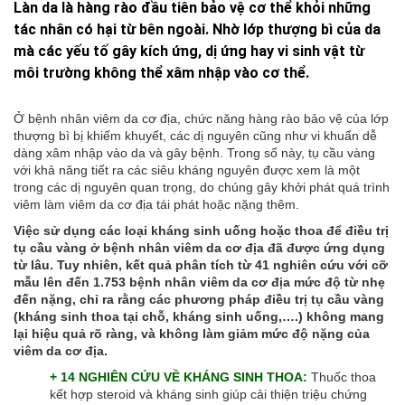
Làn da là hàng rào đầu tiên bảo vệ cơ thể khỏi những
tác nhân có hại từ bên ngoài. Nhờ lớp thượng bì của da
mà các yếu tố gây kích ứng, dị ứng hay vi sinh vật từ
môi trường không thể xâm nhập vào cơ thể.
Ở bệnh nhân viêm da cơ địa, chức năng hàng rào bảo vệ của lớp
thượng bì bị khiếm khuyết, các dị nguyên cũng như vi khuẩn dễ
dàng xâm nhập vào da và gây bệnh. Trong số này, tụ cầu vàng
với khả năng tiết ra các siêu kháng nguyên được xem là một
trong các dị nguyên quan trọng, do chúng gây khởi phát quá trình
viêm làm viêm da cơ địa tái phát hoặc nặng thêm.
Việc sử dụng các loại kháng sinh uống hoặc thoa để điều trị
tụ cầu vàng ở bệnh nhân viêm da cơ địa đã được ứng dụng
từ lâu. Tuy nhiên, kết quả phân tích từ 41 nghiên cứu với cỡ
mẫu lên đến 1.753 bệnh nhân viêm da cơ địa mức độ từ nhẹ
đến nặng, chỉ ra rằng các phương pháp điều trị tụ cầu vàng
(kháng sinh thoa tại chỗ, kháng sinh uống,….) không mang
lại hiệu quả rõ ràng, và không làm giảm mức độ nặng của
viêm da cơ địa.
+ 14 NGHIÊN CỨU VỀ KHÁNG SINH THOA:
Thuốc thoa
kết hợp steroid và kháng sinh giúp cải thiện triệu chứng