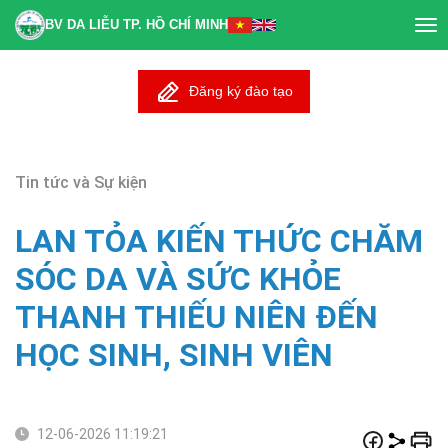
BV DA LIỄU TP. HỒ CHÍ MINH
Tog
nav
Đăng ký đào tạo
Tin tức và Sự kiện
LAN TỎA KIẾN THỨC CHĂM
SÓC DA VÀ SỨC KHỎE
THANH THIẾU NIÊN ĐẾN
HỌC SINH, SINH VIÊN
12-06-2026 11:19:21