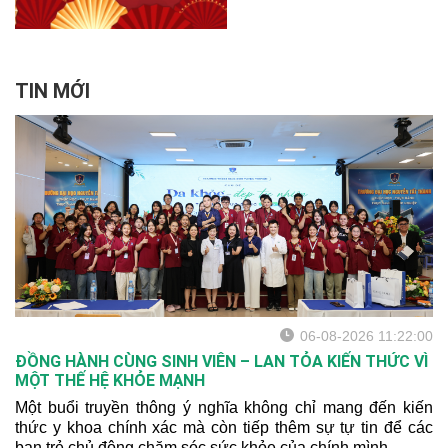
TIN MỚI
06-08-2026 11:22:00
ĐỒNG HÀNH CÙNG SINH VIÊN – LAN TỎA KIẾN THỨC VÌ
MỘT THẾ HỆ KHỎE MẠNH
Một buổi truyền thông ý nghĩa không chỉ mang đến kiến
thức y khoa chính xác mà còn tiếp thêm sự tự tin để các
bạn trẻ chủ động chăm sóc sức khỏe của chính mình.