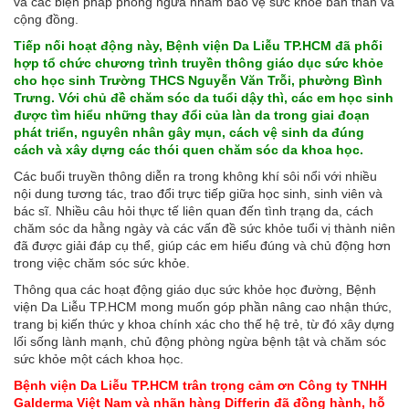
và các biện pháp phòng ngừa nhằm bảo vệ sức khỏe bản thân và
cộng đồng.
Tiếp nối hoạt động này, Bệnh viện Da Liễu TP.HCM đã phối
hợp tổ chức chương trình truyền thông giáo dục sức khỏe
cho học sinh Trường THCS Nguyễn Văn Trỗi, phường Bình
Trưng. Với chủ đề chăm sóc da tuổi dậy thì, các em học sinh
được tìm hiểu những thay đổi của làn da trong giai đoạn
phát triển, nguyên nhân gây mụn, cách vệ sinh da đúng
cách và xây dựng các thói quen chăm sóc da khoa học.
Các buổi truyền thông diễn ra trong không khí sôi nổi với nhiều
nội dung tương tác, trao đổi trực tiếp giữa học sinh, sinh viên và
bác sĩ. Nhiều câu hỏi thực tế liên quan đến tình trạng da, cách
chăm sóc da hằng ngày và các vấn đề sức khỏe tuổi vị thành niên
đã được giải đáp cụ thể, giúp các em hiểu đúng và chủ động hơn
trong việc chăm sóc sức khỏe.
Thông qua các hoạt động giáo dục sức khỏe học đường, Bệnh
viện Da Liễu TP.HCM mong muốn góp phần nâng cao nhận thức,
trang bị kiến thức y khoa chính xác cho thế hệ trẻ, từ đó xây dựng
lối sống lành mạnh, chủ động phòng ngừa bệnh tật và chăm sóc
sức khỏe một cách khoa học.
Bệnh viện Da Liễu TP.HCM trân trọng cảm ơn Công ty TNHH
Galderma Việt Nam và nhãn hàng Differin đã đồng hành, hỗ