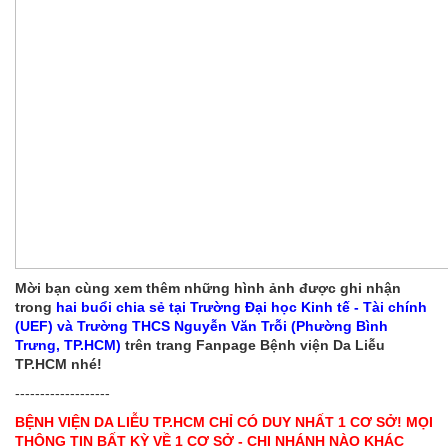
Mời bạn cùng xem thêm những hình ảnh được ghi nhận
trong
hai
buổi chia sẻ tại
Trường Đại học Kinh tế - Tài chính
(UEF) và Trường THCS Nguyễn Văn Trỗi (Phường Bình
Trưng, TP.HCM)
trên trang Fanpage Bệnh viện Da Liễu
TP.HCM nhé!
-------------------
BỆNH VIỆN DA LIỄU TP.HCM CHỈ CÓ DUY NHẤT 1 CƠ SỞ! MỌI
THÔNG TIN BẤT KỲ VỀ 1 CƠ SỞ - CHI NHÁNH NÀO KHÁC