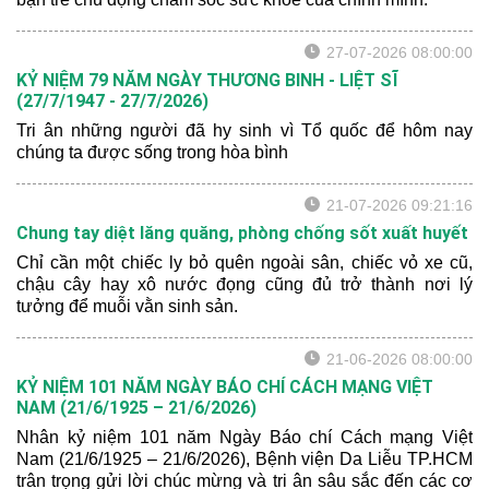
27-07-2026 08:00:00
KỶ NIỆM 79 NĂM NGÀY THƯƠNG BINH - LIỆT SĨ
(27/7/1947 - 27/7/2026)
Tri ân những người đã hy sinh vì Tổ quốc để hôm nay
chúng ta được sống trong hòa bình
21-07-2026 09:21:16
Chung tay diệt lăng quăng, phòng chống sốt xuất huyết
Chỉ cần một chiếc ly bỏ quên ngoài sân, chiếc vỏ xe cũ,
chậu cây hay xô nước đọng cũng đủ trở thành nơi lý
tưởng để muỗi vằn sinh sản.
21-06-2026 08:00:00
KỶ NIỆM 101 NĂM NGÀY BÁO CHÍ CÁCH MẠNG VIỆT
NAM (21/6/1925 – 21/6/2026)
Nhân kỷ niệm 101 năm Ngày Báo chí Cách mạng Việt
Nam (21/6/1925 – 21/6/2026), Bệnh viện Da Liễu TP.HCM
trân trọng gửi lời chúc mừng và tri ân sâu sắc đến các cơ