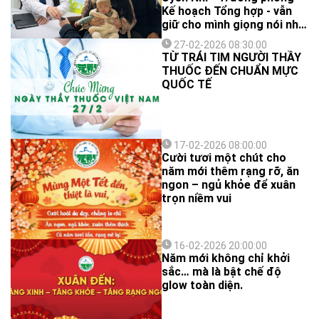
Kế hoạch Tổng hợp - vẫn
giữ cho mình giọng nói nhẹ
nhàng và nụ cười điềm tĩnh.
27-02-2026 08:30:00
Hành trình đến với ngành y
TỪ TRÁI TIM NGƯỜI THẦY
của chị không bắt đầu từ
THUỐC ĐẾN CHUẨN MỰC
một giấc mơ quá rõ ràng,
QUỐC TẾ
mà từ một “cơ duyên” giản
dị: Mong muốn của gia đình
và sự nỗ lực của một người
con muốn làm gương cho
các em.
17-02-2026 08:00:00
Cười tươi một chút cho
năm mới thêm rạng rỡ, ăn
ngon – ngủ khỏe để xuân
trọn niềm vui
16-02-2026 20:00:00
Năm mới không chỉ khởi
sắc… mà là bật chế độ
glow toàn diện.