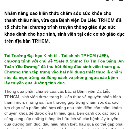
Nhằm nâng cao kiến thức chăm sóc sức khỏe cho
thanh thiếu niên, vừa qua Bệnh viện Da Liễu TP.HCM đã
tổ chức hai chương trình truyền thông giáo dục sức
khỏe dành cho học sinh, sinh viên tại các cơ sở giáo dục
trên địa bàn TP.HCM.
Tại Trường Đại học Kinh tế - Tài chính TP.HCM (UEF),
chương trình với chủ đề “Safe & Shine: Tự Tin Tỏa Sáng, An
Toàn Yêu Đương” đã thu hút đông đảo sinh viên tham gia.
Chương trình tập trung vào hai nội dung thiết thực là chăm
sóc da mụn trứng cá đúng cách và phòng ngừa các bệnh
lây truyền qua đường tình dục.
Thông qua phần chia sẻ của các bác sĩ Bệnh viện Da Liễu
TP.HCM, sinh viên được trang bị kiến thức về nguyên nhân hình
thành mụn, những sai lầm thường gặp trong chăm sóc da, cách
lựa chọn sản phẩm phù hợp cũng như thời điểm cần thăm khám
chuyên khoa để được điều trị hiệu quả. Bên cạnh đó, các bác sĩ
cũng cung cấp những thông tin hữu ích về các bệnh lây truyền
qua đường tình dục, dấu hiệu nhận biết, hậu quả có thể gặp phải