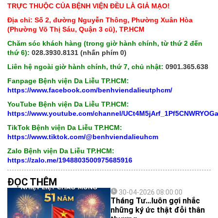
TRỰC THUỘC CỦA BỆNH VIỆN ĐỀU LÀ GIẢ MẠO!
Địa chỉ: Số 2, đường Nguyễn Thông, Phường Xuân Hòa
(Phường Võ Thị Sáu, Quận 3 cũ), TP.HCM
Chăm sóc khách hàng (trong giờ hành chính, từ thứ 2 đến
thứ 6):
028.3930.8131 (nhấn phím 0)
Liên hệ ngoài giờ hành chính, thứ 7, chủ nhật:
0901.365.638
Fanpage Bệnh viện Da Liễu TP.HCM:
https://www.facebook.com/benhviendalieutphcm/
YouTube Bệnh viện Da Liễu TP.HCM:
https://www.youtube.com/channel/UCt4M5jArf_1Pf5CNWRYOG
TikTok Bệnh viện Da Liễu TP.HCM:
https://www.tiktok.com/@benhviendalieuhcm
Zalo Bệnh viện Da Liễu TP.HCM:
https://zalo.me/1948803500975685916
ĐỌC THÊM
30-04-2026 08:00:00
Tháng Tư…luôn gợi nhắc
những ký ức thật đỗi thân