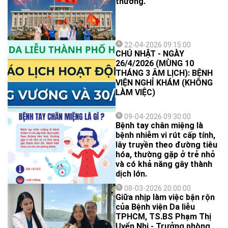
thương.
22-04-2026 09:15:00
CHỦ NHẬT - NGÀY
26/4/2026 (MÙNG 10
THÁNG 3 ÂM LỊCH): BỆNH
VIỆN NGHỈ KHÁM (KHÔNG
LÀM VIỆC)
09-04-2026 09:30:00
Bệnh tay chân miệng là
bệnh nhiễm vi rút cấp tính,
lây truyền theo đường tiêu
hóa, thường gặp ở trẻ nhỏ
và có khả năng gây thành
dịch lớn.
08-03-2026 20:00:00
Giữa nhịp làm việc bận rộn
của Bệnh viện Da liễu
TPHCM, TS.BS Phạm Thị
Uyển Nhi - Trưởng phòng