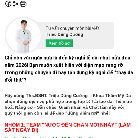
Tư vấn chuyên môn bài viết
Triệu Dũng Cường
Xem hồ sơ
Chỉ còn vài ngày nữa là đến kỳ nghỉ lễ dài nhất nửa đầu
năm 2026! Bạn muốn xuất hiện với diện mạo rạng rỡ
trong những chuyến đi hay tận dụng kỳ nghỉ để "thay da
đổi thịt"?
Hãy cùng Ths.BSNT. Triệu Dũng Cường – Khoa Thẩm Mỹ Da
chọn đúng dịch vụ phù hợp trong top 5: Tái tạo da, Tiêm trẻ
hoá, Nâng cơ - Săn chắc, Giảm nhăn và Chất làm đầy với
quỹ thời gian còn lại để đẹp "đúng điểm rơi" nhé!
NHÓM 1: TEAM "NƯỚC ĐẾN CHÂN MỚI NHẢY" (LÀM
SÁT NGÀY ĐI)