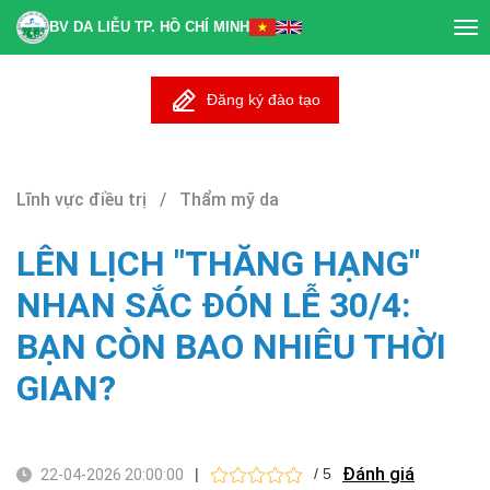
BV DA LIỄU TP. HỒ CHÍ MINH
Tog
nav
Đăng ký đào tạo
Lĩnh vực điều trị / Thẩm mỹ da
LÊN LỊCH "THĂNG HẠNG"
NHAN SẮC ĐÓN LỄ 30/4:
BẠN CÒN BAO NHIÊU THỜI
GIAN?
Đánh giá
|
/ 5
22-04-2026 20:00:00