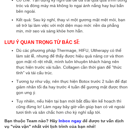
Cơ chế: Tận dụng kỳ nghỉ dài để da trải qua quá trình bong
tróc và đóng mày mà không lo ngại ánh nắng hay bụi bẩn
bên ngoài.
Kết quả: Sau kỳ nghỉ, thay vì một gương mặt mệt mỏi, bạn
sẽ trở lại làm việc với một diện mạo mới: nền da phẳng
mịn, mờ sẹo và sáng khỏe hơn hẳn.
LƯU Ý QUAN TRỌNG TỪ BÁC SĨ:
Dù các phương pháp Thermage, HIFU, Ultherapy có thể
làm sát lễ, nhưng để thấy được hiệu quả nâng cơ và thon
gọn mặt rõ rệt nhất, mình luôn khuyên khách hàng nên
thực hiện trước vài tuần. Collagen cần thời gian để "thức
tỉnh" và tái cấu trúc.
Tương tự như vậy, nên thực hiện Botox trước 2 tuần để đạt
giảm nhăn tối đa hay trước 4 tuần để gương mặt được thon
gọn ưng ý.
Tuy nhiên, nếu hiện tại bạn mới bắt đầu lên kế hoạch thì
cũng đừng lo! Làm ngay bây giờ vẫn giúp bạn có vẻ ngoài
tươi tỉnh và săn chắc hơn cho kỳ nghỉ sắp tới.
Bạn thuộc Team nào? Hãy
Inbox ngay
để được tư vấn dịch
vụ "vừa vặn" nhất với lịch trình của bạn nhé!