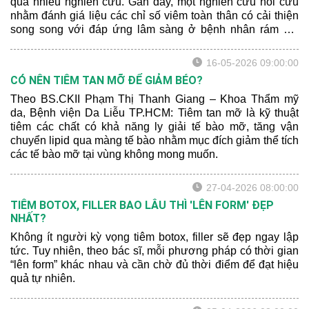
qua nhiều nghiên cứu. Gần đây, một nghiên cứu hồi cứu
nhằm đánh giá liệu các chỉ số viêm toàn thân có cải thiện
song song với đáp ứng lâm sàng ở bệnh nhân rám má
được điều trị bằng TXA hay không. Bên cạnh đó, các tác
giả cũng muốn đánh giá tiềm năng của các chỉ số viêm
16-05-2026 09:00:00
như là chỉ dấu theo dõi đáp ứng điều trị.
CÓ NÊN TIÊM TAN MỠ ĐỂ GIẢM BÉO?
Theo BS.CKII Phạm Thị Thanh Giang – Khoa Thẩm mỹ
da, Bệnh viện Da Liễu TP.HCM: Tiêm tan mỡ là kỹ thuật
tiêm các chất có khả năng ly giải tế bào mỡ, tăng vận
chuyển lipid qua màng tế bào nhằm mục đích giảm thể tích
các tế bào mỡ tại vùng không mong muốn.
27-04-2026 08:00:00
TIÊM BOTOX, FILLER BAO LÂU THÌ 'LÊN FORM' ĐẸP
NHẤT?
Không ít người kỳ vọng tiêm botox, filler sẽ đẹp ngay lập
tức. Tuy nhiên, theo bác sĩ, mỗi phương pháp có thời gian
“lên form” khác nhau và cần chờ đủ thời điểm để đạt hiệu
quả tự nhiên.