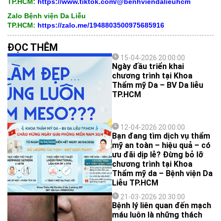
TP.HCM:
https://www.tiktok.com/@benhviendalieuhcm
Zalo Bệnh viện Da Liễu
TP.HCM:
https://zalo.me/1948803500975685916
ĐỌC THÊM
15-04-2026 20:00:00
Ngày đầu triển khai
chương trình tại Khoa
Thẩm mỹ Da – BV Da liễu
TP.HCM
12-04-2026 20:00:00
Bạn đang tìm dịch vụ thẩm
mỹ an toàn – hiệu quả – có
ưu đãi dịp lễ? Đừng bỏ lỡ
chương trình tại Khoa
Thẩm mỹ da – Bệnh viện Da
Liễu TP.HCM
21-03-2026 20:30:00
Bệnh lý liên quan đến mạch
máu luôn là những thách