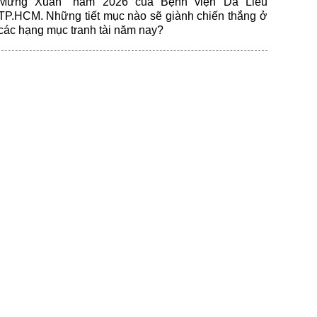
Mừng Xuân" năm 2026 của Bệnh viện Da Liễu
TP.HCM. Những tiết mục nào sẽ giành chiến thắng ở
các hạng mục tranh tài năm nay?