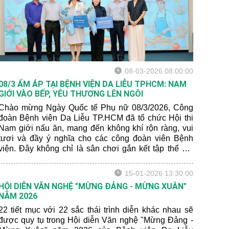
08-03-2026 08:00:00
08/3 ẤM ÁP TẠI BỆNH VIỆN DA LIỄU TPHCM: NAM
GIỚI VÀO BẾP, YÊU THƯƠNG LÊN NGÔI
Chào mừng Ngày Quốc tế Phụ nữ 08/3/2026, Công
đoàn Bệnh viện Da Liễu TP.HCM đã tổ chức Hội thi
Nam giới nấu ăn, mang đến không khí rộn ràng, vui
tươi và đầy ý nghĩa cho các công đoàn viên Bệnh
viện. Đây không chỉ là sân chơi gắn kết tập thể mà
còn là dịp để tôn vinh phụ nữ, lan tỏa tinh thần sẻ
chia và bình đẳng trong gia đình và xã hội.
15-01-2026 13:30:00
HỘI DIỄN VĂN NGHỆ "MỪNG ĐẢNG - MỪNG XUÂN"
NĂM 2026
22 tiết mục với 22 sắc thái trình diễn khác nhau sẽ
được quy tụ trong Hội diễn Văn nghệ "Mừng Đảng -