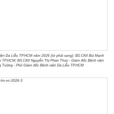
viện Da Liễu TP.HCM năm 2026 (từ phải sang): BS.CKII Bùi Mạnh
ễu TP.HCM; BS.CKII Nguyễn Thị Phan Thúy - Giám đốc Bệnh viện
g Tường - Phó Giám đốc Bệnh viện Da Liễu TP.HCM