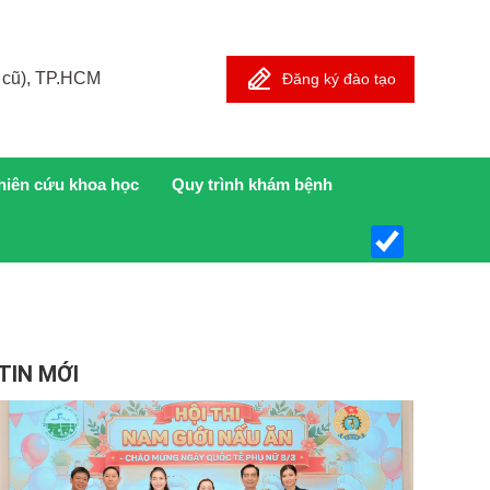
 cũ), TP.HCM
Đăng ký đào tạo
hiên cứu khoa học
Quy trình khám bệnh
TIN MỚI