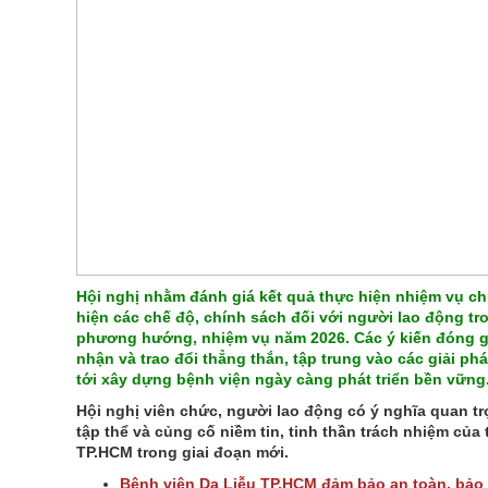
Hội nghị nhằm đánh giá kết quả thực hiện nhiệm vụ chu
hiện các chế độ, chính sách đối với người lao động tr
phương hướng, nhiệm vụ năm 2026. Các ý kiến đóng g
nhận và trao đổi thẳng thắn, tập trung vào các giải ph
tới xây dựng bệnh viện ngày càng phát triển bền vững
Hội nghị viên chức, người lao động có ý nghĩa quan t
tập thể và củng cố niềm tin, tinh thần trách nhiệm của
TP.HCM trong giai đoạn mới.
Bệnh viện Da Liễu TP.HCM đảm bảo an toàn, bảo