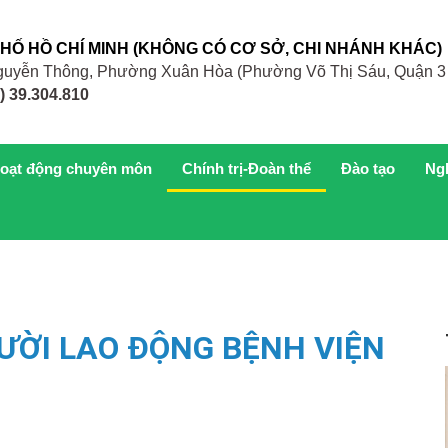
PHỐ HỒ CHÍ MINH (KHÔNG CÓ CƠ SỞ, CHI NHÁNH KHÁC)
 Nguyễn Thông, Phường Xuân Hòa (Phường Võ Thị Sáu, Quận 3
) 39.304.810
oạt động chuyên môn
Chính trị-Đoàn thể
Đào tạo
Ng
GƯỜI LAO ĐỘNG BỆNH VIỆN