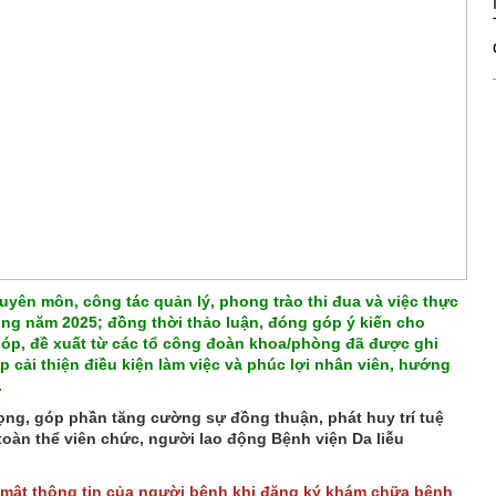
yên môn, công tác quản lý, phong trào thi đua và việc thực
ong năm 2025; đồng thời thảo luận, đóng góp ý kiến cho
óp, đề xuất từ các tổ công đoàn khoa/phòng đã được ghi
áp cải thiện điều kiện làm việc và phúc lợi nhân viên, hướng
.
rọng, góp phần tăng cường sự đồng thuận, phát huy trí tuệ
 toàn thể viên chức, người lao động Bệnh viện Da liễu
 mật thông tin của người bệnh khi đăng ký khám chữa bệnh