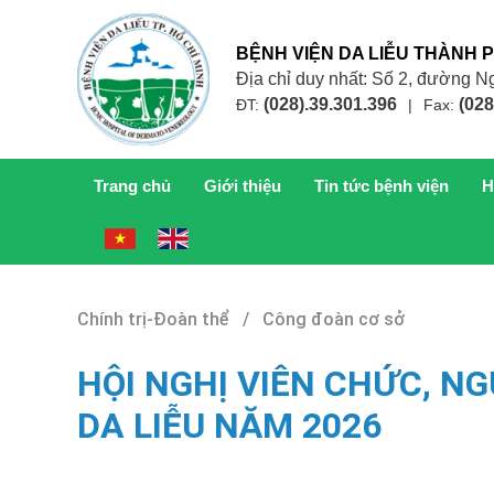
BỆNH VIỆN DA LIỄU THÀNH 
Địa chỉ duy nhất: Số 2, đường
(028).39.301.396
(028
ĐT:
|
Fax:
Trang chủ
Giới thiệu
Tin tức bệnh viện
H
Chính trị-Đoàn thể / Công đoàn cơ sở
HỘI NGHỊ VIÊN CHỨC, N
DA LIỄU NĂM 2026