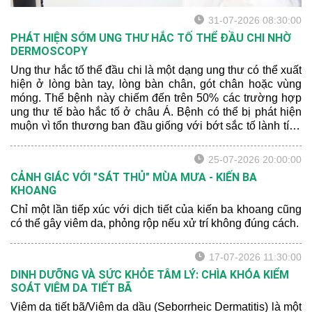
31-07-2026 08:30:00
PHÁT HIỆN SỚM UNG THƯ HẮC TỐ THỂ ĐẦU CHI NHỜ
DERMOSCOPY
Ung thư hắc tố thể đầu chi là một dạng ung thư có thể xuất
hiện ở lòng bàn tay, lòng bàn chân, gót chân hoặc vùng
móng. Thể bệnh này chiếm đến trên 50% các trường hợp
ung thư tế bào hắc tố ở châu Á. Bệnh có thể bị phát hiện
muộn vì tổn thương ban đầu giống với bớt sắc tố lành tính
hoặc xuất huyết sau chấn thương.
25-07-2026 20:00:00
CẢNH GIÁC VỚI "SÁT THỦ" MÙA MƯA - KIẾN BA
KHOANG
Chỉ một lần tiếp xúc với dịch tiết của kiến ba khoang cũng
có thể gây viêm da, phỏng rộp nếu xử trí không đúng cách.
17-07-2026 11:30:00
DINH DƯỠNG VÀ SỨC KHỎE TÂM LÝ: CHÌA KHÓA KIỂM
SOÁT VIÊM DA TIẾT BÃ
Viêm da tiết bã/Viêm da dầu (Seborrheic Dermatitis) là một