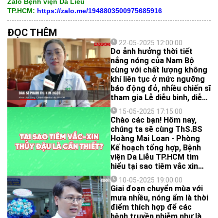
Zalo Bệnh viện Da Liễu
TP.HCM:
https://zalo.me/1948803500975685916
ĐỌC THÊM
22-05-2025 12:00:00
Do ảnh hưởng thời tiết
nắng nóng của Nam Bộ
cùng với chất lượng không
khí liên tục ở mức ngưỡng
báo động đỏ, nhiều chiến sĩ
tham gia Lễ diễu binh, diễu
hành Kỷ niệm 50 năm Ngày
15-05-2025 17:15:00
Giải phóng miền Nam,
Chào các bạn! Hôm nay,
thống nhất Đất nước
chúng ta sẽ cùng ThS.BS
(30/4/1975-30/4/2025) vừa
Hoàng Mai Loan - Phòng
qua đã gặp một số các vấn
Kế hoạch tổng hợp, Bệnh
đề về da.
viện Da Liễu TP.HCM tìm
hiểu tại sao tiêm vắc xin
thủy đậu lại vô cùng quan
10-05-2025 19:00:00
trọng cho sức khỏe của
Giai đoạn chuyển mùa với
bạn và gia đình nhé!
mưa nhiều, nóng ẩm là thời
điểm thích hợp để các
bệnh truyền nhiễm như là