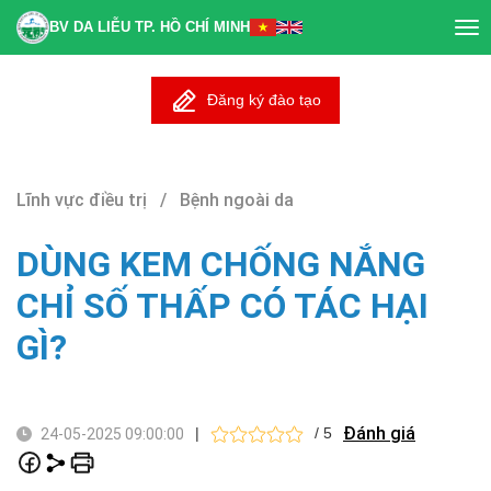
BV DA LIỄU TP. HỒ CHÍ MINH
Tog
nav
Đăng ký đào tạo
Lĩnh vực điều trị / Bệnh ngoài da
DÙNG KEM CHỐNG NẮNG
CHỈ SỐ THẤP CÓ TÁC HẠI
GÌ?
Đánh giá
|
/ 5
24-05-2025 09:00:00