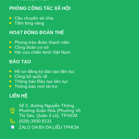
PHÒNG CÔNG TÁC XÃ HỘI
Câu chuyện sẻ chia
Tấm lòng vàng
HOẠT ĐỘNG ĐOÀN THỂ
Phong trào đoàn thanh niên
Công đoàn cơ sở
Hội cựu chiến binh Việt Nam
ĐÀO TẠO
Hồ sơ đăng ký đào tạo liên tục
Công bố quốc tế
Thông báo Đào tạo liên tục
Thông báo mời tài trợ
LIÊN HỆ
Số 2, đường Nguyễn Thông,
Phường Xuân Hòa (Phường Võ
Thị Sáu, Quận 3 cũ), TP.HCM
(028).3930.8131
ZALO OA BV DA LIỄU TPHCM