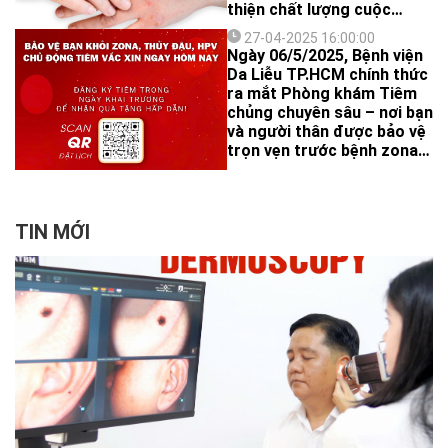
thiện chất lượng cuộc
sống, Bệnh viện Da liễu
27-04-2025 16:00:00
TP.HCM phối hợp Quỹ Urgo
Ngày 06/5/2025, Bệnh viện
tổ chức chương trình:
Da Liễu TP.HCM chính thức
ra mắt Phòng khám Tiêm
chủng chuyên sâu – nơi bạn
và người thân được bảo vệ
trọn vẹn trước bệnh zona,
thủy đậu và HPV!
TIN MỚI