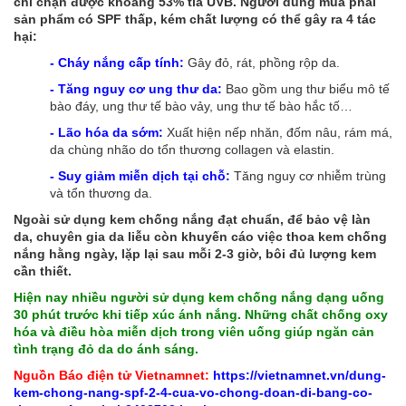
chỉ chặn được khoảng 53% tia UVB. Người dùng mua phải
sản phẩm có SPF thấp, kém chất lượng có thể gây ra 4 tác
hại:
- Cháy nắng cấp tính:
Gây đỏ, rát, phồng rộp da.
- Tăng nguy cơ ung thư da:
Bao gồm ung thư biểu mô tế
bào đáy, ung thư tế bào vảy, ung thư tế bào hắc tố…
- Lão hóa da sớm:
Xuất hiện nếp nhăn, đốm nâu, rám má,
da chùng nhão do tổn thương collagen và elastin.
- Suy giảm miễn dịch tại chỗ:
Tăng nguy cơ nhiễm trùng
và tổn thương da.
Ngoài sử dụng kem chống nắng đạt chuẩn, để bảo vệ làn
da, chuyên gia da liễu còn khuyến cáo việc thoa kem chống
nắng hằng ngày, lặp lại sau mỗi 2-3 giờ, bôi đủ lượng kem
cần thiết.
Hiện nay nhiều người sử dụng kem chống nắng dạng uống
30 phút trước khi tiếp xúc ánh nắng. Những chất chống oxy
hóa và điều hòa miễn dịch trong viên uống giúp ngăn cản
tình trạng đỏ da do ánh sáng.
Nguồn Báo điện tử Vietnamnet:
https://vietnamnet.vn/dung-
kem-chong-nang-spf-2-4-cua-vo-chong-doan-di-bang-co-