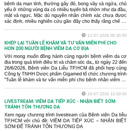
bệnh da mạn tính, thường gây đỏ, bong vảy và ngứa, chủ
yếu ở những vùng da có nhiều tuyến bã nhờn như da đầu,
mặt và ngực. Mặc dù nguyên nhân chính xác chưa được
xác định, nhiều nghiên cứu gần đây cho thấy rằng chế độ
dinh dưỡng và sức khỏe tâm lý có thể ảnh hưởng đến
mức độ nghiêm trọng của bệnh.
12-07-2026 08:30:00
KHÉP LẠI TUẦN LỄ KHÁM VÀ TƯ VẤN MIỄN PHÍ CHO
HƠN 200 NGƯỜI BỆNH VIÊM DA CƠ ĐỊA
Với mong muốn đồng hành cùng người bệnh viêm da cơ
địa trong quá trình điều trị và chăm sóc da,, từ ngày 22 đến
26/6/2026, Bệnh viện Da Liễu TP.HCM đã phối hợp cùng
Công ty TNHH Dược phẩm Gigamed tổ chức chương trình
“Tuần lễ khám và tư vấn miễn phí cho bệnh nhân viêm da
cơ địa” tại Khoa Khám bệnh của bệnh viện.
10-07-2026 15:00:00
LIVESTREAM: VIÊM DA TIẾP XÚC - NHẬN BIẾT SỚM
TRÁNH TỔN THƯƠNG DA
Xem ngay chương trình livestream của Bệnh viện Da liễu
TP.HCM với chủ đề: VIÊM DA TIẾP XÚC – NHẬN BIẾT
SỚM ĐỂ TRÁNH TỔN THƯƠNG DA