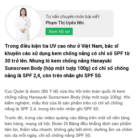
Tư vấn chuyên môn bài viết
Phạm Thị Uyển Nhi
Xem hồ sơ
Trong điều kiện tia UV cao như ở Việt Nam, bác sĩ
khuyến cáo sử dụng kem chống nắng có chỉ số SPF từ
30 trở lên. Nhưng lô kem chống nắng Hanayuki
Sunscreen Body (hộp một tuýp 100g) có chỉ số chống
nắng là SPF 2,4, còn trên nhãn ghi SPF 50.
Cục Quản lý dược (Bộ Y tế) vừa thu hồi trên toàn quốc lô kem
chống nắng Hanayuki Sunscreen Body (hộp một tuýp 100g). Khi
kiểm nghiệm, mẫu thử của lô sản phẩm trên có chỉ số chống
nắng là SPF 2,4, trong khi trên nhãn ghi SPF 50.
Trước đó, trong các video quảng cáo đăng trên một số nền tảng
bán hàng, mạng xã hội, Đoàn Di Băng đều khẳng định sản phẩm
tiện lợi, thấm sâu nhanh, không gây bết dính, dưỡng ẩm và chăm
sóc da mỗi ngày, chỉ số chống nắng SPF 50.