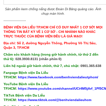
Sản phẩm kem chống nắng được Đoàn Di Băng quảng cáo. Ảnh
chụp màn hình.
-------------------
BỆNH VIỆN DA LIỄU TP.HCM CHỈ CÓ DUY NHẤT 1 CƠ SỞ! MỌI
THÔNG TIN BẤT KỲ VỀ 1 CƠ SỞ - CHI NHÁNH NÀO KHÁC
TRỰC THUỘC CỦA BỆNH VIỆN ĐỀU LÀ GIẢ MẠO!
Địa chỉ: Số 2, đường Nguyễn Thông, Phường Võ Thị Sáu,
Quận 3, TP.HCM
Chăm sóc khách hàng (trong giờ hành chính, từ thứ 2 đến
thứ 6):
028.3930.8131 (nhấn phím 0)
Liên hệ ngoài giờ hành chính, thứ 7, chủ nhật:
0901.365.638
Fanpage Bệnh viện Da Liễu
TP.HCM:
https://www.facebook.com/benhviendalieutphcm/
YouTube Bệnh viện Da Liễu
TP.HCM:
https://www.youtube.com/channel/UCt4M5jArf_1Pf5
TikTok Bệnh viện Da Liễu
TP.HCM:
https://www.tiktok.com/@benhviendalieuhcm