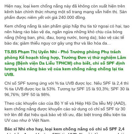
Hiện nay, loại kem chống nắng này đã không còn xuất hiện trên
kênh bán chính thức nhưng một số trang mạng vẫn hiển thị. Sản
phẩm được niêm yết với giá 240.000 đồng.
Kem chống nắng là sản phẩm giúp hấp thụ tia tử ngoại có hại, tạo
nên hàng rào bảo vệ da, ngăn ngừa những khó chịu của bỏng
nắng (hồng ban, phù, đau, bọng nước, bong da); bảo vệ các tế
bào da; giảm thiểu nguy cơ gây ung thư và lão hóa da...
TS.BS Phạm Thị Uyển Nhi - Phó Trưởng phòng Phụ trách
phòng Kế hoạch tổng hợp, Trưởng Đơn vị thử nghiệm Lâm
sàng (Bệnh viện Da Liễu TPHCM) cho biết, chỉ số SPF định
lượng khả năng bảo vệ của kem chống nắng chống lại tia
UVB.
Chỉ số SPF tương ứng với % tia UVB được lọc. Nếu SPF là 2,4 thì
% tia UVB được lọc là 53%. Tương tự SPF 15 là 93,3%; SPF 30 là
96,76%; SPF 50 là 98%.
Theo các khuyến cáo của Bộ Y tế và Hiệp Hội Da liễu Mỹ (AAD),
kem chống nắng được khuyến cáo sử dụng có chỉ số SPF từ 30
trở lên để đạt hiệu quả bảo vệ tối ưu, đặc biệt trong điều kiện tia
UV cao như ở Việt Nam.
Bác sĩ Nhi cho hay, loại kem chống nắng có chỉ số SPF 2,4