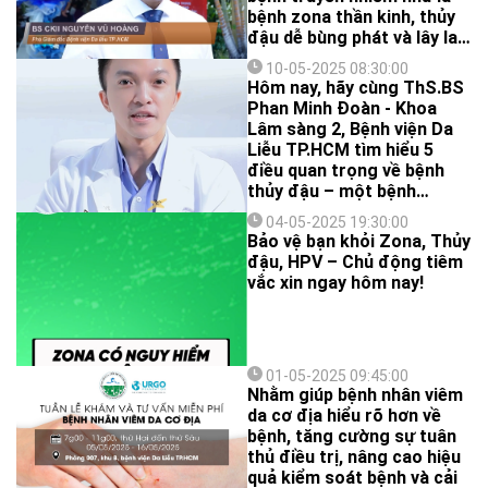
bệnh zona thần kinh, thủy
đậu dễ bùng phát và lây lan.
Người dân cần có các biện
10-05-2025 08:30:00
pháp chủ động phòng ngừa
Hôm nay, hãy cùng ThS.BS
cũng như điều trị đúng, kịp
Phan Minh Đoàn - Khoa
thời nếu mắc bệnh.
Lâm sàng 2, Bệnh viện Da
Liễu TP.HCM tìm hiểu 5
điều quan trọng về bệnh
thủy đậu – một bệnh
truyền nhiễm rất phổ biến,
04-05-2025 19:30:00
đặc biệt ở trẻ em, nhưng
Bảo vệ bạn khỏi Zona, Thủy
cũng có thể xảy ra ở người
đậu, HPV – Chủ động tiêm
lớn. Dù thường lành tính,
vắc xin ngay hôm nay!
thủy đậu vẫn tiềm ẩn nguy
cơ biến chứng nếu không
được phát hiện và xử trí
đúng cách. Hãy cùng xem
ngay để hiểu và phòng
01-05-2025 09:45:00
Nhằm giúp bệnh nhân viêm
bệnh hiệu quả nhé!
da cơ địa hiểu rõ hơn về
bệnh, tăng cường sự tuân
thủ điều trị, nâng cao hiệu
quả kiểm soát bệnh và cải