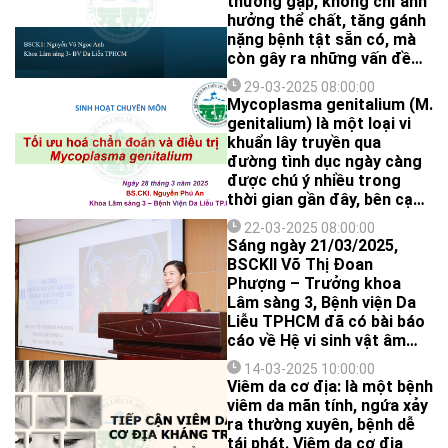
thường gặp, không chỉ ảnh
hưởng thể chất, tăng gánh
nặng bệnh tật sẵn có, mà
còn gây ra những vấn đề
tâm lý nghiêm trọng: mất
29-03-2025 08:00:00
ngủ, lo âu, trầm cảm…tuy
Mycoplasma genitalium (M.
nhiên tình trạng này lại
genitalium) là một loại vi
thường hay bị bỏ sót hoặc
khuẩn lây truyền qua
điều trị không đầy đủ. Việc
đường tình dục ngày càng
tiếp cận cơ chế bệnh sinh
được chú ý nhiều trong
và nguyên nhân gây ngứa là
thời gian gần đây, bên cạnh
một trong những chìa khoá
các tác nhân quen thuộc
quan trọng góp phần cho
22-03-2025 08:00:00
như lậu, Chlamydia, giang
Sáng ngày 21/03/2025,
hiệu quả điều trị.
mai,…. Vi khuẩn được phát
BSCKII Võ Thị Đoan
hiện vào năm 1980, M.
Phượng – Trưởng khoa
genitalium thuộc nhóm vi
Lâm sàng 3, Bệnh viện Da
khuẩn Mollicutes, có kích
Liễu TPHCM đã có bài báo
thước rất nhỏ và không có
cáo về Hệ vi sinh vật âm
thành tế bào, khiến nó
đạo. Hệ vi sinh vật âm đạo
kháng nhiều loại kháng sinh
14-03-2025 10:00:00
(Vaginal Microbiome) là
Viêm da cơ địa: là một bệnh
thông thường. Vi khuẩn này
tập hợp các vi sinh vật cư
viêm da mãn tính, ngứa xảy
có thể gây viêm niệu đạo ở
trú tự nhiên trong âm đạo,
ra thường xuyên, bệnh dễ
nam giới và viêm cổ tử
đóng vai trò quan trọng
tái phát. Viêm da cơ địa
cung, viêm vùng chậu ở nữ