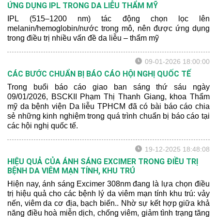
ỨNG DỤNG IPL TRONG DA LIỄU THẨM MỸ
IPL (515–1200 nm) tác động chọn lọc lên
melanin/hemoglobin/nước trong mô, nên được ứng dụng
trong điều trị nhiều vấn đề da liễu – thẩm mỹ
09-01-2026 18:00:00
CÁC BƯỚC CHUẨN BỊ BÁO CÁO HỘI NGHỊ QUỐC TẾ
Trong buổi báo cáo giao ban sáng thứ sáu ngày
09/01/2026, BSCKII Phạm Thị Thanh Giang, khoa Thẩm
mỹ da bệnh viện Da liễu TPHCM đã có bài báo cáo chia
sẻ những kinh nghiệm trong quá trình chuẩn bị báo cáo tại
các hội nghị quốc tế.
19-12-2025 18:48:08
HIỆU QUẢ CỦA ÁNH SÁNG EXCIMER TRONG ĐIỀU TRỊ
BỆNH DA VIÊM MẠN TÍNH, KHU TRÚ
Hiện nay, ánh sáng Excimer 308nm đang là lựa chọn điều
trị hiệu quả cho các bệnh lý da viêm mạn tính khu trú: vảy
nến, viêm da cơ địa, bạch biến.. Nhờ sự kết hợp giữa khả
năng điều hoà miễn dịch, chống viêm, giảm tình trạng tăng