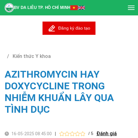
BV DA LIỄU TP. HỒ CHÍ MINH
Tog
nav
Đăng ký đào tạo
/ Kiến thức Y khoa
AZITHROMYCIN HAY
DOXYCYCLINE TRONG
NHIỄM KHUẨN LÂY QUA
TÌNH DỤC
Đánh giá
|
/ 5
16-05-2025 08:45:00