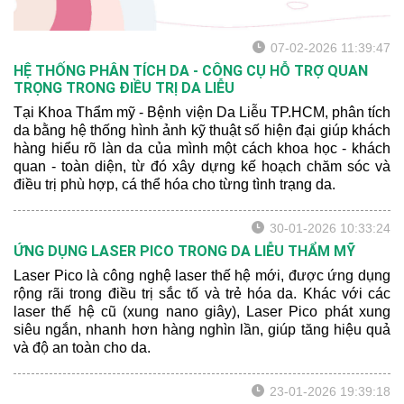
07-02-2026 11:39:47
HỆ THỐNG PHÂN TÍCH DA - CÔNG CỤ HỖ TRỢ QUAN
TRỌNG TRONG ĐIỀU TRỊ DA LIỄU
Tại Khoa Thẩm mỹ - Bệnh viện Da Liễu TP.HCM, phân tích
da bằng hệ thống hình ảnh kỹ thuật số hiện đại giúp khách
hàng hiểu rõ làn da của mình một cách khoa học - khách
quan - toàn diện, từ đó xây dựng kế hoạch chăm sóc và
điều trị phù hợp, cá thể hóa cho từng tình trạng da.
30-01-2026 10:33:24
ỨNG DỤNG LASER PICO TRONG DA LIỄU THẨM MỸ
Laser Pico là công nghệ laser thế hệ mới, được ứng dụng
rộng rãi trong điều trị sắc tố và trẻ hóa da. Khác với các
laser thế hệ cũ (xung nano giây), Laser Pico phát xung
siêu ngắn, nhanh hơn hàng nghìn lần, giúp tăng hiệu quả
và độ an toàn cho da.
23-01-2026 19:39:18