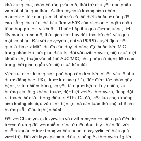
khả dụng cao, phân bố rộng vào mô, thải trừ chủ yếu qua phân
và một phần qua thận. Azithromycin là kháng sinh nhóm
macrolide, tác dụng kìm khuẩn và có thể diệt khuẩn ở nồng độ
cao bằng cách ức chế tiểu đơn vị 50S của ribosome, ngăn chặn
tổng hợp protein vi khuẩn. Thuốc hấp thu qua đường uống, tích
lũy mạnh trong mô, thời gian bán hủy dài, thải trừ chủ yếu qua
mật và phân. Đối với doxycyclin, chỉ số PK/PD quyết định hiệu
quả là Time > MIC, do đó cần duy trì nồng độ thuốc trên MIC
trong phần lớn thời gian điều trị, đối với azithomycin, hiệu quả diệt
khuẩn phụ thuộc vào chỉ số AUC/MIC, cho phép sử dụng liều cao
trong thời gian ngắn với hiệu quả kéo dài.
Việc lựa chọn kháng sinh phù hợp cần dựa trên nhiều yếu tố như
dược động học (PK), dược lực học (PD), đặc điểm tác nhân gây
bệnh, vị trí nhiễm trùng, và yếu tố người bệnh. Tuy nhiên, xu
hướng gia tăng kháng thuốc, đặc biệt với Azithromycin, đang đặt
ra thách thức lớn trong điều trị STIs. Do đó, việc lựa chọn kháng
sinh không chỉ dựa vào tính tiện lợi mà cần tuân thủ chặt chẽ các
hướng dẫn điều trị hiện hành.
Đối với Chlamydia, doxycyclin và azithromycin có hiệu quả điều trị
tương đương đối với nhiễm trùng ở niệu đạo, tuy nhiên đối với
nhiễm khuẩn ở trực tràng và hầu họng, doxycyclin có hiệu quả
vượt trội. Đối với Mycoplasma, điều trị bằng Azithromycin 1g liều