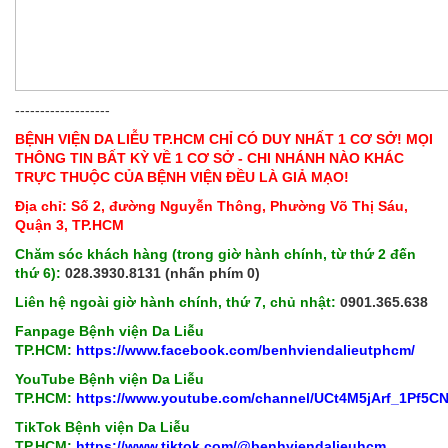
-------------------
BỆNH VIỆN DA LIỄU TP.HCM CHỈ CÓ DUY NHẤT 1 CƠ SỞ! MỌI
THÔNG TIN BẤT KỲ VỀ 1 CƠ SỞ - CHI NHÁNH NÀO KHÁC
TRỰC THUỘC CỦA BỆNH VIỆN ĐỀU LÀ GIẢ MẠO!
Địa chỉ: Số 2, đường Nguyễn Thông, Phường Võ Thị Sáu,
Quận 3, TP.HCM
Chăm sóc khách hàng (trong giờ hành chính, từ thứ 2 đến
thứ 6):
028.3930.8131 (nhấn phím 0)
Liên hệ ngoài giờ hành chính, thứ 7, chủ nhật:
0901.365.638
Fanpage Bệnh viện Da Liễu
TP.HCM:
https://www.facebook.com/benhviendalieutphcm/
YouTube Bệnh viện Da Liễu
TP.HCM:
https://www.youtube.com/channel/UCt4M5jArf_1Pf5
TikTok Bệnh viện Da Liễu
TP.HCM:
https://www.tiktok.com/@benhviendalieuhcm