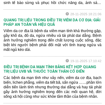
sinh tế bào sừng và phục hồi chức năng da, ánh sáng
Excimer đã chứng tỏ được hiệu quả rõ rệt trong việc cải
thiện sang thương da và rút ngắn thời gian điều trị cho
28-11-2025 18:21:06
người bệnh.
QUANG TRỊ LIỆU TRONG ĐIỀU TRỊ VIÊM DA CƠ ĐỊA: GIẢI
PHÁP AN TOÀN VÀ HIỆU QUẢ
Viêm da cơ địa là bệnh da viêm mạn tính khá thường gặp,
gây khô da, đỏ da, ngứa nhiều và tái phát dai dẳng. Bệnh
ảnh hưởng nghiêm trọng đến chất lượng cuộc sống, đặc
biệt khi người bệnh phải đối mặt với tình trạng ngứa và
mất ngủ kéo dài.
19-11-2025 17:10:42
ĐIỀU TRỊ BỆNH DA MẠN TÍNH BẰNG KẾT HỢP QUANG
TRỊ LIỆU UVB VÀ THUỐC TOÀN THÂN CỔ ĐIỂN
Các bệnh da mạn tính như vảy nến, viêm da cơ địa, bạch
biến, lichen phẳng, viêm da tiết bã, sẩn ngứa ……phần lớn
diễn tiến lành tính nhưng thường dai dẳng và hay tái phát
gây ảnh hưởng nghiêm trọng đến các mối quan hệ, đời
sống xã hội cũng như sức khỏe tâm thần của bệnh nhân.