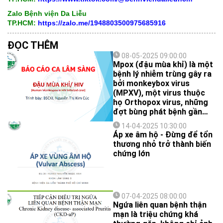
Zalo Bệnh viện Da Liễu
TP.HCM:
https://zalo.me/1948803500975685916
ĐỌC THÊM
08-05-2025 09:00:00
Mpox (đậu mùa khỉ) là một
bệnh lý nhiễm trùng gây ra
bởi monkeybox virus
(MPXV), một virus thuộc
họ Orthopox virus, những
đợt bùng phát bệnh gần
đây đã gây ra mối quan
14-04-2025 10:30:00
tâm sâu sắc trên toàn cầu.
Áp xe âm hộ - Đừng để tổn
thương nhỏ trở thành biến
chứng lớn
07-04-2025 08:00:00
Ngứa liên quan bệnh thận
mạn là triệu chứng khá