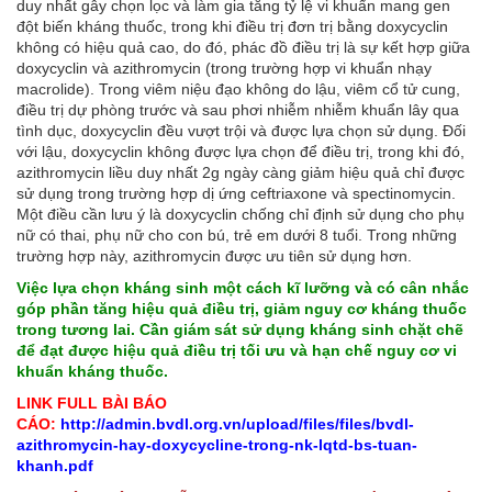
duy nhất gây chọn lọc và làm gia tăng tỷ lệ vi khuẩn mang gen
đột biến kháng thuốc, trong khi điều trị đơn trị bằng doxycyclin
không có hiệu quả cao, do đó, phác đồ điều trị là sự kết hợp giữa
doxycyclin và azithromycin (trong trường hợp vi khuẩn nhạy
macrolide). Trong viêm niệu đạo không do lậu, viêm cổ tử cung,
điều trị dự phòng trước và sau phơi nhiễm nhiễm khuẩn lây qua
tình dục, doxycyclin đều vượt trội và được lựa chọn sử dụng. Đối
với lậu, doxycyclin không được lựa chọn để điều trị, trong khi đó,
azithromycin liều duy nhất 2g ngày càng giảm hiệu quả chỉ được
sử dụng trong trường hợp dị ứng ceftriaxone và spectinomycin.
Một điều cần lưu ý là doxycyclin chống chỉ định sử dụng cho phụ
nữ có thai, phụ nữ cho con bú, trẻ em dưới 8 tuổi. Trong những
trường hợp này, azithromycin được ưu tiên sử dụng hơn.
Việc lựa chọn kháng sinh một cách kĩ lưỡng và có cân nhắc
góp phần tăng hiệu quả điều trị, giảm nguy cơ kháng thuốc
trong tương lai. Cần giám sát sử dụng kháng sinh chặt chẽ
để đạt được hiệu quả điều trị tối ưu và hạn chế nguy cơ vi
khuẩn kháng thuốc.
LINK FULL BÀI BÁO
CÁO:
http://admin.bvdl.org.vn/upload/files/files/bvdl-
azithromycin-hay-doxycycline-trong-nk-lqtd-bs-tuan-
khanh.pdf