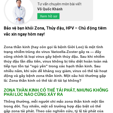
Tư vấn chuyên môn bài viết
Võ Quốc Khánh
Xem hồ sơ
Bảo vệ bạn khỏi Zona, Thủy đậu, HPV – Chủ động tiêm
vắc xin ngay hôm nay!
Zona thần kinh (hay còn gọi là bệnh Giời Leo) là một tình
trạng nhiễm trùng do virus Varicella-Zoster gây ra — đây
cũng chính là loại virus gây bệnh thủy đậu. Sau khi nhiễm
thủy đậu lần đầu tiên, virus không bị tiêu diệt hoàn toàn mà
tiếp tục tồn tại "ngủ yên" trong các hạch thần kinh. Sau
nhiều năm, khi sức đề kháng suy giảm, virus có thể tái hoạt
động và gây bệnh zona thần kinh. Một câu hỏi thường gặp
là: Zona thần kinh có thể tái đi tái lại không?
ZONA THẦN KINH CÓ THỂ TÁI PHÁT, NHƯNG KHÔNG
PHẢI LÚC NÀO CŨNG XẢY RA
Thông thường, mỗi người chỉ mắc zona thần kinh một lần
trong đời. Tuy nhiên, một số trường hợp đặc biệt có thể
gặp zona tái phát. Theo các nghiên cứu, tỷ lệ tái phát của