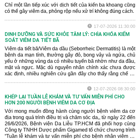
Chỉ một lần tiếp xúc với dịch tiết của kiến ba khoang cũng
có thể gây viêm da, phỏng rộp nếu xử trí không đúng cách.
17-07-2026 11:30:00
DINH DƯỠNG VÀ SỨC KHỎE TÂM LÝ: CHÌA KHÓA KIỂM
SOÁT VIÊM DA TIẾT BÃ
Viêm da tiết bã/Viêm da dầu (Seborrheic Dermatitis) là một
bệnh da mạn tính, thường gây đỏ, bong vảy và ngứa, chủ
yếu ở những vùng da có nhiều tuyến bã nhờn như da đầu,
mặt và ngực. Mặc dù nguyên nhân chính xác chưa được
xác định, nhiều nghiên cứu gần đây cho thấy rằng chế độ
dinh dưỡng và sức khỏe tâm lý có thể ảnh hưởng đến
mức độ nghiêm trọng của bệnh.
12-07-2026 08:30:00
KHÉP LẠI TUẦN LỄ KHÁM VÀ TƯ VẤN MIỄN PHÍ CHO
HƠN 200 NGƯỜI BỆNH VIÊM DA CƠ ĐỊA
Với mong muốn đồng hành cùng người bệnh viêm da cơ
địa trong quá trình điều trị và chăm sóc da,, từ ngày 22 đến
26/6/2026, Bệnh viện Da Liễu TP.HCM đã phối hợp cùng
Công ty TNHH Dược phẩm Gigamed tổ chức chương trình
“Tuần lễ khám và tư vấn miễn phí cho bệnh nhân viêm da