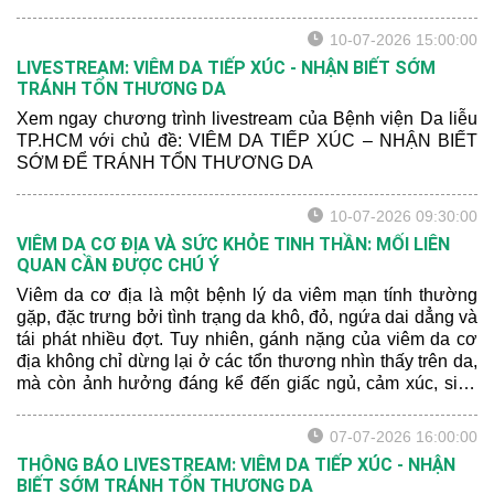
cơ địa” tại Khoa Khám bệnh của bệnh viện.
10-07-2026 15:00:00
LIVESTREAM: VIÊM DA TIẾP XÚC - NHẬN BIẾT SỚM
TRÁNH TỔN THƯƠNG DA
Xem ngay chương trình livestream của Bệnh viện Da liễu
TP.HCM với chủ đề: VIÊM DA TIẾP XÚC – NHẬN BIẾT
SỚM ĐỂ TRÁNH TỔN THƯƠNG DA
10-07-2026 09:30:00
VIÊM DA CƠ ĐỊA VÀ SỨC KHỎE TINH THẦN: MỐI LIÊN
QUAN CẦN ĐƯỢC CHÚ Ý
Viêm da cơ địa là một bệnh lý da viêm mạn tính thường
gặp, đặc trưng bởi tình trạng da khô, đỏ, ngứa dai dẳng và
tái phát nhiều đợt. Tuy nhiên, gánh nặng của viêm da cơ
địa không chỉ dừng lại ở các tổn thương nhìn thấy trên da,
mà còn ảnh hưởng đáng kể đến giấc ngủ, cảm xúc, sinh
hoạt hằng ngày và chất lượng cuộc sống của người bệnh.
07-07-2026 16:00:00
THÔNG BÁO LIVESTREAM: VIÊM DA TIẾP XÚC - NHẬN
BIẾT SỚM TRÁNH TỔN THƯƠNG DA