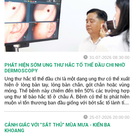
31-07-2026 08:30:00
PHÁT HIỆN SỚM UNG THƯ HẮC TỐ THỂ ĐẦU CHI NHỜ
DERMOSCOPY
Ung thư hắc tố thể đầu chi là một dạng ung thư có thể xuất
hiện ở lòng bàn tay, lòng bàn chân, gót chân hoặc vùng
móng. Thể bệnh này chiếm đến trên 50% các trường hợp
ung thư tế bào hắc tố ở châu Á. Bệnh có thể bị phát hiện
muộn vì tổn thương ban đầu giống với bớt sắc tố lành tính
hoặc xuất huyết sau chấn thương.
25-07-2026 20:00:00
CẢNH GIÁC VỚI "SÁT THỦ" MÙA MƯA - KIẾN BA
KHOANG