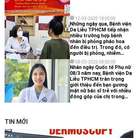
12-03-2025 18:00:00
Những ngày qua, Bệnh viện
Da Liễu TPHCM tiếp nhận
nhiều trường hợp bệnh
nhân bị phỏng pháo hoa
đến điều trị. Trong đó, có
người bị phỏng, nhiễm
trùng vết thương kéo dài
08-03-2025 08:00:00
từ trong tết, có bệnh nhân
Nhân ngày Quốc tế Phụ nữ
phỏng do người nhà…nổi
08/3 năm nay, Bệnh viện Da
hứng đốt pháo hoa.
Liễu TPHCM trân trọng
giới thiệu đến bạn gương
mặt nữ bác sĩ trẻ với nhiều
đóng góp của chị trong
công tác điều trị và chăm
sóc bệnh nhân vảy nến
bằng hệ thống quản lý toàn
diện.
TIN MỚI