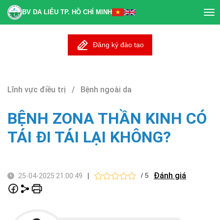
BV DA LIỄU TP. HỒ CHÍ MINH
Tog
nav
Đăng ký đào tạo
Lĩnh vực điều trị / Bệnh ngoài da
BỆNH ZONA THẦN KINH CÓ
TÁI ĐI TÁI LẠI KHÔNG?
Đánh giá
|
/ 5
25-04-2025 21:00:49