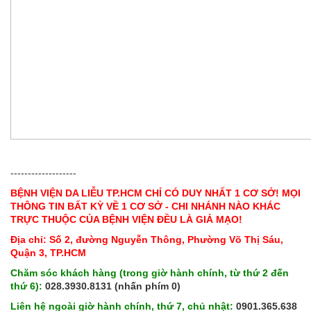
-------------------
BỆNH VIỆN DA LIỄU TP.HCM CHỈ CÓ DUY NHẤT 1 CƠ SỞ! MỌI
THÔNG TIN BẤT KỲ VỀ 1 CƠ SỞ - CHI NHÁNH NÀO KHÁC
TRỰC THUỘC CỦA BỆNH VIỆN ĐỀU LÀ GIẢ MẠO!
Địa chỉ: Số 2, đường Nguyễn Thông, Phường Võ Thị Sáu,
Quận 3, TP.HCM
Chăm sóc khách hàng (trong giờ hành chính, từ thứ 2 đến
thứ 6):
028.3930.8131 (nhấn phím 0)
Liên hệ ngoài giờ hành chính, thứ 7, chủ nhật:
0901.365.638