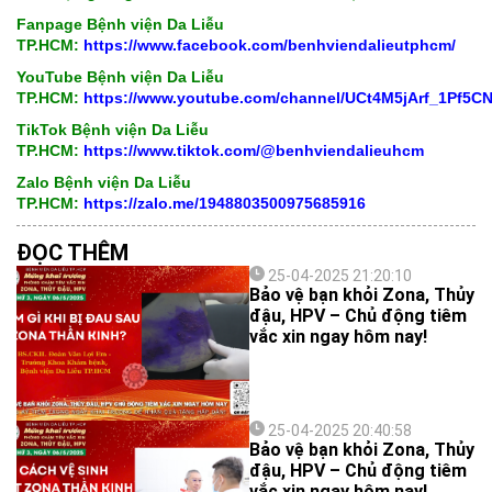
Fanpage Bệnh viện Da Liễu
TP.HCM:
https://www.facebook.com/benhviendalieutphcm/
YouTube Bệnh viện Da Liễu
TP.HCM:
https://www.youtube.com/channel/UCt4M5jArf_1Pf5
TikTok Bệnh viện Da Liễu
TP.HCM:
https://www.tiktok.com/@benhviendalieuhcm
Zalo Bệnh viện Da Liễu
TP.HCM:
https://zalo.me/1948803500975685916
ĐỌC THÊM
25-04-2025 21:20:10
Bảo vệ bạn khỏi Zona, Thủy
đậu, HPV – Chủ động tiêm
vắc xin ngay hôm nay!
25-04-2025 20:40:58
Bảo vệ bạn khỏi Zona, Thủy
đậu, HPV – Chủ động tiêm
vắc xin ngay hôm nay!