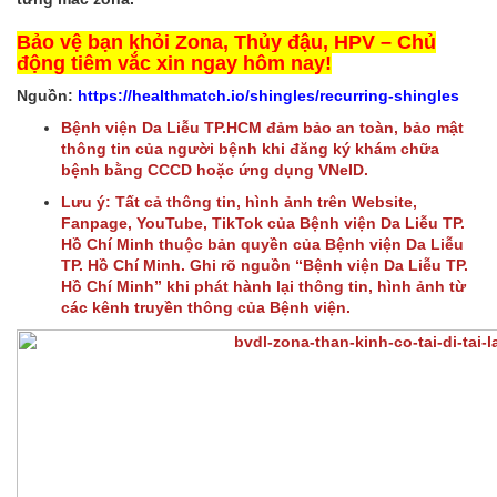
Bảo vệ bạn khỏi Zona, Thủy đậu, HPV – Chủ
động tiêm vắc xin ngay hôm nay!
Nguồn:
https://healthmatch.io/shingles/recurring-shingles
Bệnh viện Da Liễu TP.HCM đảm bảo an toàn, bảo mật
thông tin của người bệnh khi đăng ký khám chữa
bệnh bằng CCCD hoặc ứng dụng VNeID.
Lưu ý: Tất cả thông tin, hình ảnh trên Website,
Fanpage, YouTube, TikTok của Bệnh viện Da Liễu TP.
Hồ Chí Minh thuộc bản quyền của Bệnh viện Da Liễu
TP. Hồ Chí Minh. Ghi rõ nguồn “Bệnh viện Da Liễu TP.
Hồ Chí Minh” khi phát hành lại thông tin, hình ảnh từ
các kênh truyền thông của Bệnh viện.