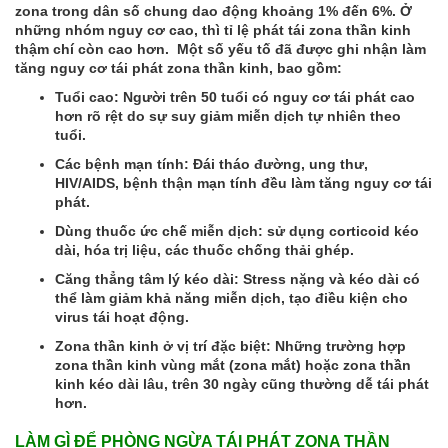
zona trong dân số chung dao động khoảng 1% đến 6%. Ở
những nhóm nguy cơ cao, thì tỉ lệ phát tái zona thần kinh
thậm chí còn cao hơn. Một số yếu tố đã được ghi nhận làm
tăng nguy cơ tái phát zona thần kinh, bao gồm:
Tuổi cao: Người trên 50 tuổi có nguy cơ tái phát cao
hơn rõ rệt do sự suy giảm miễn dịch tự nhiên theo
tuổi.
Các bệnh mạn tính: Đái tháo đường, ung thư,
HIV/AIDS, bệnh thận mạn tính đều làm tăng nguy cơ tái
phát.
Dùng thuốc ức chế miễn dịch: sử dụng corticoid kéo
dài, hóa trị liệu, các thuốc chống thải ghép.
Căng thẳng tâm lý kéo dài: Stress nặng và kéo dài có
thể làm giảm khả năng miễn dịch, tạo điều kiện cho
virus tái hoạt động.
Zona thần kinh ở vị trí đặc biệt: Những trường hợp
zona thần kinh vùng mắt (zona mắt) hoặc zona thần
kinh kéo dài lâu, trên 30 ngày cũng thường dễ tái phát
hơn.
LÀM GÌ ĐỂ PHÒNG NGỪA TÁI PHÁT ZONA THẦN