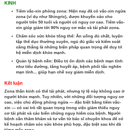
KINH
Tiêm vắc-xin phòng zona: Hiện nay đã có vắc-xin ngừa
zona (ví dụ như Shingrix), được khuyến cáo cho
người trên 50 tuổi và người có nguy cơ cao. Tiêm vắc-
xin giúp giảm tới 90% nguy cơ mắc và tái phát zona.
Chăm sóc sức khỏe tổng thể: Ăn uống đủ chất, luyện
tập thể dục thường xuyên, ngủ đủ giấc và kiểm soát
căng thẳng là những biện pháp quan trọng để duy trì
hệ miễn dịch khỏe mạnh.
Quản lý bệnh nền: Điều trị ổn định các bệnh mạn tính
như tiểu đường, tăng huyết áp, bệnh phổi tắc nghẽn
mạn tính... giúp hạn chế suy giảm miễn dịch.
Kết luận
Zona thần kinh có thể tái phát, nhưng tỷ lệ này không cao ở
người khỏe mạnh. Tuy nhiên, với những đối tượng nguy cơ
cao, việc chủ động phòng ngừa — đặc biệt bằng tiêm vắc-
xin — có vai trò rất quan trọng trong việc giảm thiểu nguy
cơ tái phát và các biến chứng nguy hiểm của bệnh. Người
bệnh cần thăm khám và tư vấn từ bác sĩ chuyên khoa để có
kế hoạch chăm sóc sức khỏe phù hợp, đặc biệt sau khi đã
từng mắc zona.