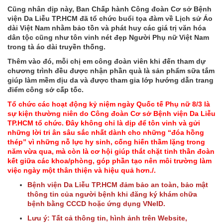
Cũng nhân dịp này, Ban Chấp hành Công đoàn Cơ sở Bệnh
viện Da Liễu TP.HCM đã tổ chức buổi tọa đàm về Lịch sử Áo
dài Việt Nam nhằm bảo tồn và phát huy các giá trị văn hóa
dân tộc cũng như tôn vinh nét đẹp Người Phụ nữ Việt Nam
trong tà áo dài truyền thống.
Thêm vào đó, mỗi chị em công đoàn viên khi đến tham dự
chương trình đều được nhận phần quà là sản phẩm sữa tắm
giúp làm mềm dịu da và được tham gia lớp hướng dẫn trang
điểm công sở cấp tốc.
Tổ chức các hoạt động kỷ niệm ngày Quốc tế Phụ nữ 8/3 là
sự kiện thường niên do Công đoàn Cơ sở Bệnh viện Da Liễu
TP.HCM tổ chức. Đây không chỉ là dịp để tôn vinh và gửi
những lời tri ân sâu sắc nhất dành cho những “đóa hồng
thép” vì những nỗ lực hy sinh, cống hiến thầm lặng trong
năm vừa qua, mà còn là cơ hội giúp thắt chặt tinh thần đoàn
kết giữa các khoa/phòng, góp phần tạo nên môi trường làm
việc ngày một thân thiện và hiệu quả hơn./.
Bệnh viện Da Liễu TP.HCM đảm bảo an toàn, bảo mật
thông tin của người bệnh khi đăng ký khám chữa
bệnh bằng CCCD hoặc ứng dụng VNeID.
Lưu ý: Tất cả thông tin, hình ảnh trên Website,