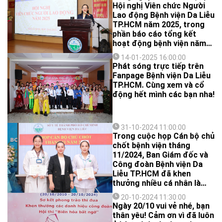
Hội nghị Viên chức Người
Lao động Bệnh viện Da Liễu
TP.HCM năm 2025, trong
phần báo cáo tổng kết
hoạt động bệnh viện năm
2024, BS.CKII Nguyễn Thị
14-01-2025 16:00:00
Phan Thúy - Giám đốc Bệnh
Phát sóng trực tiếp trên
viện Da Liễu TP.HCM đã
Fanpage Bệnh viện Da Liễu
điểm ra 10 thành tựu nổi
TP.HCM. Cùng xem và cổ
bật mà bệnh viện đã đạt
động hết mình các bạn nha!
được trong năm 2024, theo
đó:
31-10-2024 11:00:00
Trong cuộc họp Cán bộ chủ
chốt bệnh viện tháng
11/2024, Ban Giám đốc và
Công đoàn Bệnh viện Da
Liễu TP.HCM đã khen
thưởng nhiều cá nhân là
bác sĩ, điều dưỡng, dược sĩ,
20-10-2024 11:30:00
kỹ thuật viên đạt giải "Bàn
Ngày 20/10 vui vẻ nhé, bạn
tay vàng năm 2024" do
thân yêu! Cảm ơn vì đã luôn
Công đoàn Ngành Y tế