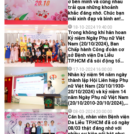
ở bên mình và cùng nhau
TP.HCM phát động.
trải qua những khoảnh
khắc đáng nhớ. Chúc bạn
mãi xinh đẹp và bình an!
(St)
18-10-2024 19:40:00
Trong không khí hân hoan
Kỷ niệm Ngày Phụ nữ Việt
Nam (20/10/2024), Ban
Chấp hành Công đoàn cơ
sở Bệnh viện Da Liễu
TP.HCM đã sôi động tổ
chức Hội diễn "Biến hóa bất
17-10-2024 16:00:00
ngờ" với sự tham gia thi
Nhân kỷ niệm 94 năm ngày
đấu của 17 anh tài đến từ
thành lập Hội Liên hiệp Phụ
17 tổ công đoàn bệnh viện.
nữ Việt Nam (20/10/1930-
20/10/2024) và kỷ niệm 14
năm Ngày Phụ nữ Việt Nam
(20/10/2010-20/10/2024),
Công đoàn cơ sở Bệnh viện
08-03-2024 20:00:00
Da Liễu TP.HCM phối hợp
Cán bộ, nhân viên Bệnh viện
cùng Công đoàn cơ sở
Da Liễu TP.HCM đã có ngày
Bệnh viện Nhi đồng 2 đã tổ
08/03 thật đáng nhớ với
chức buổi nói chuyện
nhiều sự kiện nổi bật như: