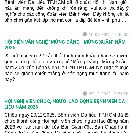
Bệnh viện Da Liễu TP.HCM đã tổ chức Hội thi Nam giới
nấu ăn, mang đến không khí rộn ràng, vui tươi và đầy ý
nghĩa cho các công đoàn viên Bệnh viện. Đây không chỉ là
sân chơi gắn kết tập thể mà còn là dịp để tôn vinh phụ nữ,
lan tỏa tinh thần sẻ chia và bình đẳng trong gia đình và xã
hội.
15-01-2026 13:30:00
HỘI DIỄN VĂN NGHỆ "MỪNG ĐẢNG - MỪNG XUÂN" NĂM
2026
22 tiết mục với 22 sắc thái trình diễn khác nhau sẽ được
quy tụ trong Hội diễn Văn nghệ "Mừng Đảng - Mừng Xuân"
năm 2026 của Bệnh viện Da Liễu TP.HCM. Những tiết mục
nào sẽ giành chiến thắng ở các hạng mục tranh tài năm
nay?
29-12-2025 19:31:00
HỘI NGHỊ VIÊN CHỨC, NGƯỜI LAO ĐỘNG BỆNH VIỆN DA
LIỄU NĂM 2026
Chiều ngày 29/12/2025, Bệnh viện Da liễu TP.HCM đã tổ
chức thành công Hội nghị viên chức, người lao động năm
2026 với sự tham dự của Ban Giám đốc, Ban Chấp hành
Công đoàn cùng đông đảo viên chức, người lao động của