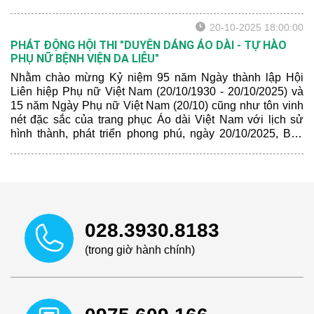
– Bình chọn trên Fanpage.
20-10-2025 18:00:00
PHÁT ĐỘNG HỘI THI "DUYÊN DÁNG ÁO DÀI - TỰ HÀO
PHỤ NỮ BỆNH VIỆN DA LIỄU"
Nhằm chào mừng Kỷ niệm 95 năm Ngày thành lập Hội
Liên hiệp Phụ nữ Việt Nam (20/10/1930 - 20/10/2025) và
15 năm Ngày Phụ nữ Việt Nam (20/10) cũng như tôn vinh
nét đặc sắc của trang phục Áo dài Việt Nam với lịch sử
hình thành, phát triển phong phú, ngày 20/10/2025, Ban
Chấp hành Công đoàn Bệnh viện Da Liễu TP.HCM đã trao
tặng 01 Bộ Áo dài đến mỗi nữ công đoàn viên hiện đang
công tác tại Bệnh viện, đồng thời phát động Hội thi "Duyên
dáng áo dài - Tự hào Phụ nữ Bệnh viện Da Liễu" đến toàn
thể tổ công đoàn.
028.3930.8183
(trong giờ hành chính)