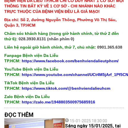
BỆNH VIỆN DA LIỄU TP.HCM CHỈ CÓ DUY NHẤT 1 CƠ SỞ! MỌI
THÔNG TIN BẤT KỲ VỀ 1 CƠ SỞ - CHI NHÁNH NÀO KHÁC
TRỰC THUỘC CỦA BỆNH VIỆN ĐỀU LÀ GIẢ MẠO!
Địa chỉ: Số 2, đường Nguyễn Thông, Phường Võ Thị Sáu,
Quận 3, TP.HCM
Chăm sóc khách hàng (trong giờ hành chính, từ thứ 2 đến
thứ 6):
028.3930.8131 (nhấn phím 0)
Liên hệ ngoài giờ hành chính, thứ 7, chủ nhật:
0901.365.638
Fanpage Bệnh viện Da Liễu
TP.HCM:
https://www.facebook.com/benhviendalieutphcm/
YouTube Bệnh viện Da Liễu
TP.HCM:
https://www.youtube.com/channel/UCt4M5jArf_1Pf5
TikTok Bệnh viện Da Liễu
TP.HCM:
https://www.tiktok.com/@benhviendalieuhcm
Zalo Bệnh viện Da Liễu
TP.HCM:
https://zalo.me/1948803500975685916
ĐỌC THÊM
15-01-2025 18:30:00
Sáng ngày 15/01/2025, tại