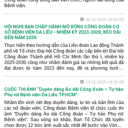
Bệnh viện.
26-11-2025 20:00:00
HỘI NGHỊ BAN CHẤP HÀNH MỞ RỘNG CÔNG ĐOÀN CƠ
SỞ BỆNH VIỆN DA LIỄU - NHIỆM KỲ 2023-2028, KÉO DÀI
ĐẾN NĂM 2030
Thực hiện theo hướng dẫn của Liên đoàn Lao động Thành
phố về Tổ chức Đại hội Công đoàn các cấp tiến tới Đại hội
Công đoàn Thành phố Hồ Chí Minh lần thứ I, nhiệm kỳ
2025-2030 cũng như nhằm đánh giá lại những kết quả đã
đạt được từ năm 2023 đến nay, đề ra phương hướng
nhiệm vụ nhiệm kỳ 2023 – 2028, kéo dài đến năm 2030,
chiều ngày 24/11/2025, Công đoàn Cơ sở (CĐCS) Bệnh
13-11-2025 19:30:00
viện Da Liễu TPHCM đã tổ chức Hội nghị Ban Chấp hành
CUỘC THI ẢNH “Duyên dáng Áo dài Công đoàn – Tự hào
mở rộng, nhiệm kỳ 2023 - 2028, kéo dài đến năm 2030.
Phụ nữ Bệnh viện Da Liễu TP.HCM”
Nhằm tôn vinh nét đẹp duyên dáng, tự tin và bản lĩnh của
các nữ đoàn viên, Công đoàn Bệnh viện tổ chức cuộc thi
ảnh “Duyên dáng Áo dài Công đoàn – Tự hào Phụ nữ
Bệnh viện”. Sau vòng sơ khảo, Ban Tổ Chức đã tuyển
chọn được 12 bức ảnh xuất sắc nhất để bước vào Vòng 2