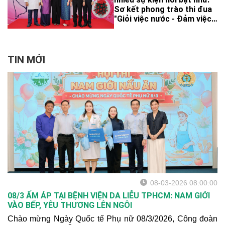
chuyên đề "Hướng dẫn
Sơ kết phong trào thi đua
chăm sóc da" cho các nữ
"Giỏi việc nước - Đảm việc
đoàn viên công đoàn bệnh
nhà" giai đoạn 2023-2024
viện Nhi đồng 2.
với 3 tập thể và 18 cá nhân
được tuyên dương, khen
thưởng đợt này; Hội thi
TIN MỚI
"Nét đẹp áo dài" chào
mừng Ngày Quốc tế Phụ nữ
2024.
08-03-2026 08:00:00
08/3 ẤM ÁP TẠI BỆNH VIỆN DA LIỄU TPHCM: NAM GIỚI
VÀO BẾP, YÊU THƯƠNG LÊN NGÔI
Chào mừng Ngày Quốc tế Phụ nữ 08/3/2026, Công đoàn