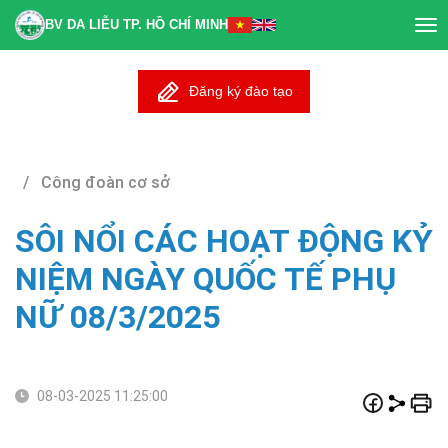
BV DA LIỄU TP. HỒ CHÍ MINH
Tog
nav
Đăng ký đào tạo
/ Công đoàn cơ sở
SÔI NỔI CÁC HOẠT ĐỘNG KỶ
NIỆM NGÀY QUỐC TẾ PHỤ
NỮ 08/3/2025
08-03-2025 11:25:00