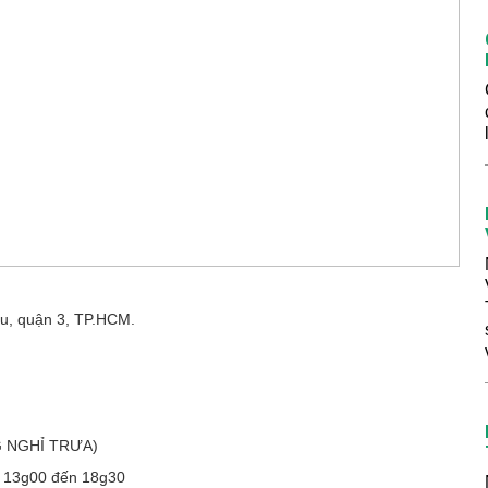
u, quận 3, TP.HCM.
G NGHỈ TRƯA)
ừ 13g00 đến 18g30