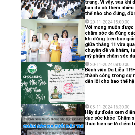
trang. Vì vậy, sau khi
bạn đã có thêm nhiều 
thế nào cho đúng, đồn
phẩm ngọt.
20-11-2024 15:00:00
Với mong muốn được tr
chăm sóc da đúng cách
khi đứng trên bục giả
giữa tháng 11 vừa qua
chuyên đề và khám, tư
mỹ phẩm chăm sóc da 
Phan Đăng Lưu và trư
20-11-2024 08:00:00
Bệnh viện Da Liễu TP.
thành công trong sự n
dẫn lối cho bao thế hệ
05-11-2024 16:30:00
Hãy dự đoán xem điểm
dục sức khỏe 'Chăm só
thực hiện sẽ là điểm 