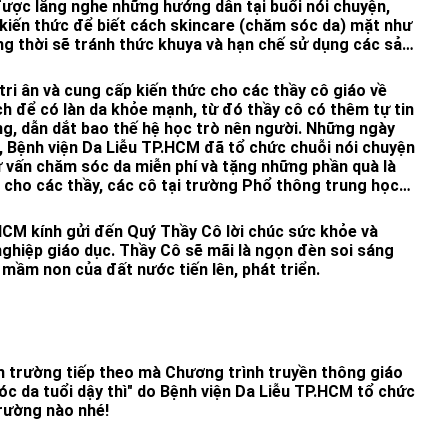
 được lắng nghe những hướng dẫn tại buổi nói chuyện,
kiến thức để biết cách skincare (chăm sóc da) mặt như
g thời sẽ tránh thức khuya và hạn chế sử dụng các sản
i ân và cung cấp kiến thức cho các thầy cô giáo về
 để có làn da khỏe mạnh, từ đó thầy cô có thêm tự tin
ng, dẫn dắt bao thế hệ học trò nên người. Những ngày
, Bệnh viện Da Liễu TP.HCM đã tổ chức chuỗi nói chuyện
 vấn chăm sóc da miễn phí và tặng những phần quà là
cho các thầy, các cô tại trường Phổ thông trung học
ờng tiểu học Nguyễn Đình Chiểu.
HCM kính gửi đến Quý Thầy Cô lời chúc sức khỏe và
ghiệp giáo dục. Thầy Cô sẽ mãi là ngọn đèn soi sáng
 mầm non của đất nước tiến lên, phát triển.
 trường tiếp theo mà Chương trình truyền thông giáo
c da tuổi dậy thì" do Bệnh viện Da Liễu TP.HCM tổ chức
trường nào nhé!