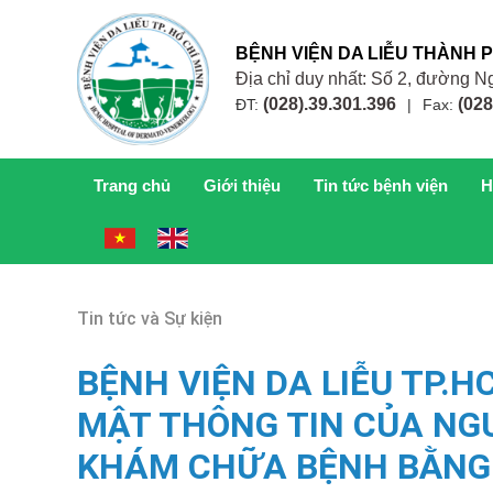
BỆNH VIỆN DA LIỄU THÀNH 
Địa chỉ duy nhất: Số 2, đường
(028).39.301.396
(028
ĐT:
|
Fax:
Trang chủ
Giới thiệu
Tin tức bệnh viện
H
Tin tức và Sự kiện
BỆNH VIỆN DA LIỄU TP.
MẬT THÔNG TIN CỦA NGƯ
KHÁM CHỮA BỆNH BẰNG