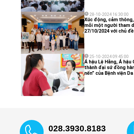
28-10-2024 16:30:00
Xúc động, cảm thông, 
mỗi một người tham d
27/10/2024 với chủ đề 
25-10-2024 09:45:00
Á hậu Lệ Hằng, Á hậu 
thành đại sứ đồng hàn
nến” của Bệnh viện Da
028.3930.8183