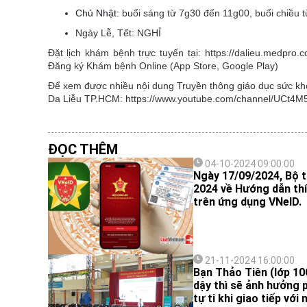
Chủ Nhật:
buổi sáng từ 7g30 đến 11g00, buổi chiều 
Ngày Lễ, Tết:
NGHỈ
Đặt lịch khám bệnh trực tuyến tại: https://dalieu.medpr
Đăng ký Khám bệnh Online (App Store, Google Play)
Để xem được nhiều nội dung Truyền thông giáo dục sức khỏe
Da Liễu TP.HCM: https://www.youtube.com/channel/UCt
ĐỌC THÊM
04-10-2024 09:00:00
Ngày 17/09/2024, Bộ 
2024 về Hướng dẫn thí
trên ứng dụng VNeID.
21-11-2024 16:00:00
Bạn Thảo Tiên (lớp 10C
dậy thì sẽ ảnh hưởng 
tự ti khi giao tiếp v