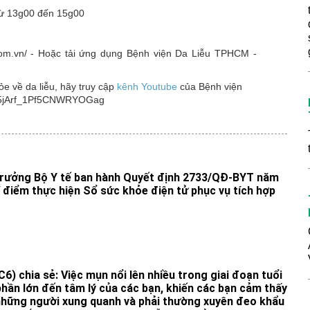
từ 13g00 đến 15g00
o.com.vn/ - Hoặc tải ứng dụng Bệnh viện Da Liễu TPHCM -
 về da liễu, hãy truy cập
kênh Youtube
của Bệnh viện
4M5jArf_1Pf5CNWRYOGag
trưởng Bộ Y tế ban hành Quyết định 2733/QĐ-BYT năm
 điểm thực hiện Sổ sức khỏe điện tử phục vụ tích hợp
6) chia sẻ: Việc mụn nổi lên nhiều trong giai đoạn tuổi
phần lớn đến tâm lý của các bạn, khiến các bạn cảm thấy
ới những người xung quanh và phải thường xuyên đeo khẩu