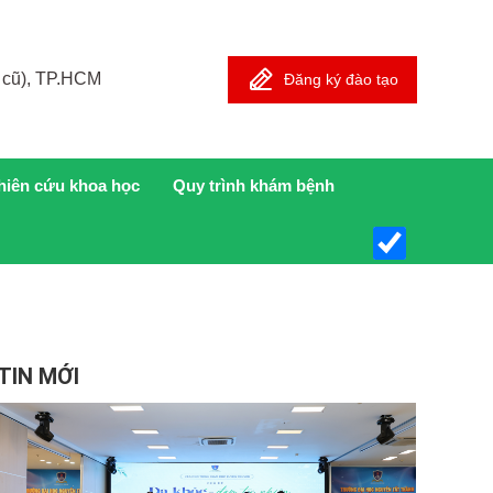
 cũ), TP.HCM
Đăng ký đào tạo
hiên cứu khoa học
Quy trình khám bệnh
TIN MỚI