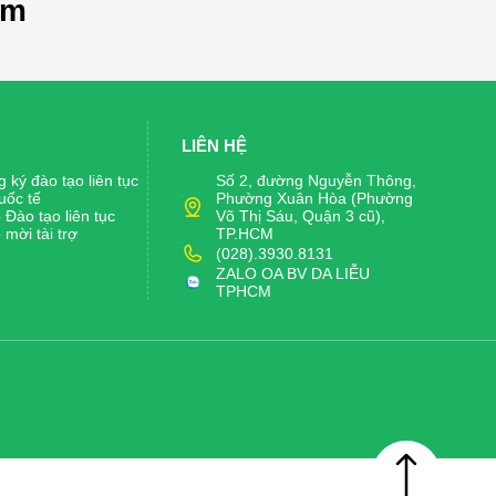
om
LIÊN HỆ
 ký đào tạo liên tục
Số 2, đường Nguyễn Thông,
uốc tế
Phường Xuân Hòa (Phường
Đào tạo liên tục
Võ Thị Sáu, Quận 3 cũ),
mời tài trợ
TP.HCM
(028).3930.8131
ZALO OA BV DA LIỄU
TPHCM