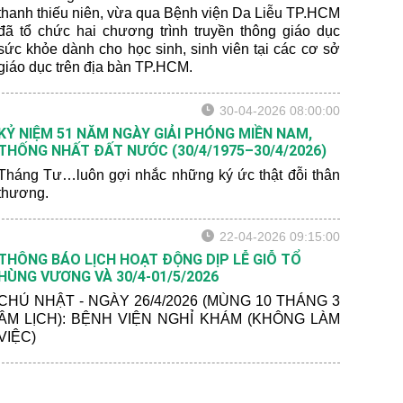
thanh thiếu niên, vừa qua Bệnh viện Da Liễu TP.HCM
đã tổ chức hai chương trình truyền thông giáo dục
sức khỏe dành cho học sinh, sinh viên tại các cơ sở
giáo dục trên địa bàn TP.HCM.
30-04-2026 08:00:00
KỶ NIỆM 51 NĂM NGÀY GIẢI PHÓNG MIỀN NAM,
THỐNG NHẤT ĐẤT NƯỚC (30/4/1975–30/4/2026)
Tháng Tư…luôn gợi nhắc những ký ức thật đỗi thân
thương.
22-04-2026 09:15:00
THÔNG BÁO LỊCH HOẠT ĐỘNG DỊP LỄ GIỖ TỔ
HÙNG VƯƠNG VÀ 30/4-01/5/2026
CHỦ NHẬT - NGÀY 26/4/2026 (MÙNG 10 THÁNG 3
ÂM LỊCH): BỆNH VIỆN NGHỈ KHÁM (KHÔNG LÀM
VIỆC)