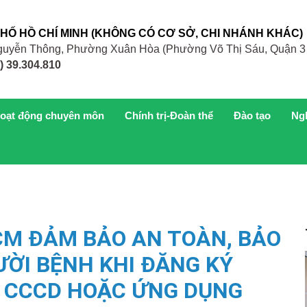
PHỐ HỒ CHÍ MINH (KHÔNG CÓ CƠ SỞ, CHI NHÁNH KHÁC)
 Nguyễn Thông, Phường Xuân Hòa (Phường Võ Thị Sáu, Quận 3
) 39.304.810
oạt động chuyên môn
Chính trị-Đoàn thể
Đào tạo
Ng
HCM ĐẢM BẢO AN TOÀN, BẢO
ỜI BỆNH KHI ĐĂNG KÝ
 CCCD HOẶC ỨNG DỤNG