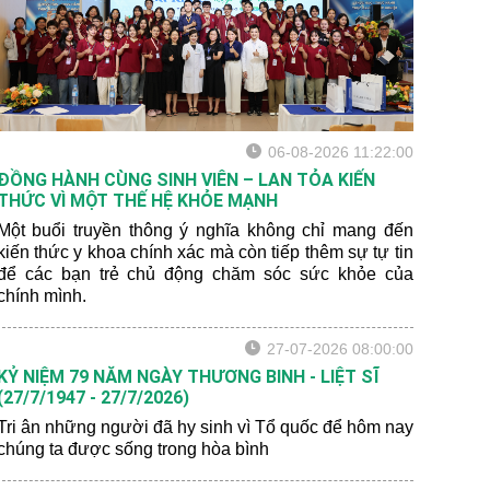
06-08-2026 11:22:00
ĐỒNG HÀNH CÙNG SINH VIÊN – LAN TỎA KIẾN
THỨC VÌ MỘT THẾ HỆ KHỎE MẠNH
Một buổi truyền thông ý nghĩa không chỉ mang đến
kiến thức y khoa chính xác mà còn tiếp thêm sự tự tin
để các bạn trẻ chủ động chăm sóc sức khỏe của
chính mình.
27-07-2026 08:00:00
KỶ NIỆM 79 NĂM NGÀY THƯƠNG BINH - LIỆT SĨ
(27/7/1947 - 27/7/2026)
Tri ân những người đã hy sinh vì Tổ quốc để hôm nay
chúng ta được sống trong hòa bình