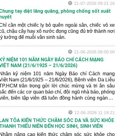
21-07-2026 09:21:16
Chung tay diệt lăng quăng, phòng chống sốt xuất
huyết
Chỉ cần một chiếc ly bỏ quên ngoài sân, chiếc vỏ xe
cũ, chậu cây hay xô nước đọng cũng đủ trở thành nơi
lý tưởng để muỗi vằn sinh sản.
21-06-2026 08:00:00
KỶ NIỆM 101 NĂM NGÀY BÁO CHÍ CÁCH MẠNG
VIỆT NAM (21/6/1925 – 21/6/2026)
Nhân kỷ niệm 101 năm Ngày Báo chí Cách mạng
Việt Nam (21/6/1925 – 21/6/2026), Bệnh viện Da Liễu
TP.HCM trân trọng gửi lời chúc mừng và tri ân sâu
sắc đến các cơ quan báo chí, đội ngũ nhà báo, phóng
viên, biên tập viên đã luôn đồng hành cùng ngành y
tế trong công tác chăm sóc và bảo vệ sức khỏe nhân
dân.
12-06-2026 11:19:21
LAN TỎA KIẾN THỨC CHĂM SÓC DA VÀ SỨC KHỎE
THANH THIẾU NIÊN ĐẾN HỌC SINH, SINH VIÊN
Nhằm nâng cao kiến thức chăm sóc sức khỏe cho