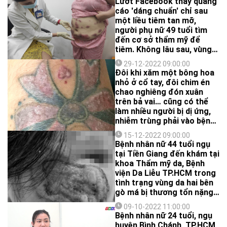
Lướt Facebook thấy quảng
cáo 'dáng chuẩn' chỉ sau
một liều tiêm tan mỡ,
người phụ nữ 49 tuổi tìm
đến cơ sở thẩm mỹ để
tiêm. Không lâu sau, vùng
bụng, hông, đùi của bà xuất
29-12-2022 09:00:00
hiện nhiều nốt đỏ, viêm và
Đôi khi xăm một bông hoa
chảy mủ...
nhỏ ở cổ tay, đôi chim én
chao nghiêng đón xuân
trên bả vai… cũng có thể
làm nhiều người bị dị ứng,
nhiễm trùng phải vào bệnh
viện.
15-12-2022 09:00:00
Bệnh nhân nữ 44 tuổi ngụ
tại Tiền Giang đến khám tại
khoa Thẩm mỹ da, Bệnh
viện Da Liễu TP.HCM trong
tình trạng vùng da hai bên
gò má bị thương tổn nặng,
trợt da, rỉ dịch mủ vàng
09-10-2022 11:00:00
đục.
Bệnh nhân nữ 24 tuổi, ngụ
huyện Bình Chánh, TP.HCM