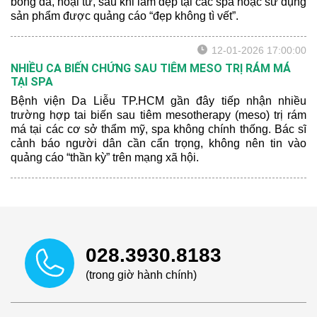
bỏng da, hoại tử, sau khi làm đẹp tại các spa hoặc sử dụng
sản phẩm được quảng cáo “đẹp không tì vết”.
12-01-2026 17:00:00
NHIỀU CA BIẾN CHỨNG SAU TIÊM MESO TRỊ RÁM MÁ
TẠI SPA
Bệnh viện Da Liễu TP.HCM gần đây tiếp nhận nhiều
trường hợp tai biến sau tiêm mesotherapy (meso) trị rám
má tại các cơ sở thẩm mỹ, spa không chính thống. Bác sĩ
cảnh báo người dân cần cẩn trọng, không nên tin vào
quảng cáo “thần kỳ” trên mạng xã hội.
028.3930.8183
(trong giờ hành chính)