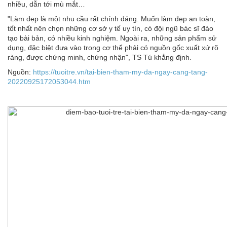
nhiều, dẫn tới mù mắt…
"Làm đẹp là một nhu cầu rất chính đáng. Muốn làm đẹp an toàn,
tốt nhất nên chọn những cơ sở y tế uy tín, có đội ngũ bác sĩ đào
tạo bài bản, có nhiều kinh nghiệm. Ngoài ra, những sản phẩm sử
dụng, đặc biệt đưa vào trong cơ thể phải có nguồn gốc xuất xứ rõ
ràng, được chứng minh, chứng nhận", TS Tú khẳng định.
Nguồn:
https://tuoitre.vn/tai-bien-tham-my-da-ngay-cang-tang-
20220925172053044.htm