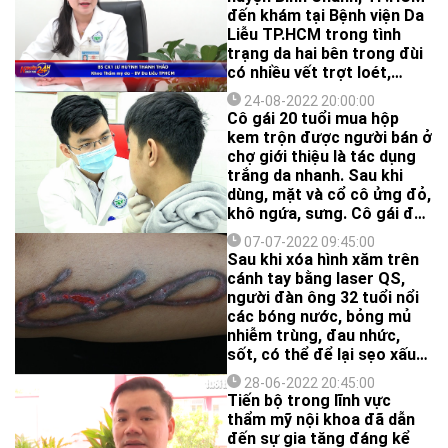
đến khám tại Bệnh viện Da
Liễu TP.HCM trong tình
trạng da hai bên trong đùi
có nhiều vết trợt loét,
mưng mủ, chảy máu, đi lại
24-08-2022 20:00:00
khó khăn.
Cô gái 20 tuổi mua hộp
kem trộn được người bán ở
chợ giới thiệu là tác dụng
trắng da nhanh. Sau khi
dùng, mặt và cổ cô ửng đỏ,
khô ngứa, sưng. Cô gái đến
Bệnh viện Da Liễu TP HCM
07-07-2022 09:45:00
khám, cho biết hộp kem
Sau khi xóa hình xăm trên
không có thông tin về
cánh tay bằng laser QS,
thành phần hay nơi xuất xứ,
người đàn ông 32 tuổi nổi
ban đầu sử dụng da rất
các bóng nước, bỏng mủ
trắng sáng mịn màng
nhiễm trùng, đau nhức,
nhưng xuất hiện dị ứng sau
sốt, có thể để lại sẹo xấu
khi ngưng dùng.
khó khắc phục.
28-06-2022 20:45:00
Tiến bộ trong lĩnh vực
thẩm mỹ nội khoa đã dẫn
đến sự gia tăng đáng kể