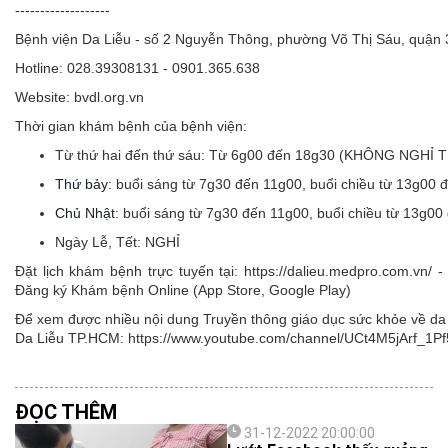
-------------------
Bệnh viện Da Liễu - số 2 Nguyễn Thông, phường Võ Thị Sáu, quận
Hotline: 028.39308131 - 0901.365.638
Website: bvdl.org.vn
Thời gian khám bệnh của bệnh viện:
Từ thứ hai đến thứ sáu:
Từ 6g00 đến 18g30 (KHÔNG NGHỈ 
Thứ bảy:
buổi sáng từ 7g30 đến 11g00, buổi chiều từ 13g00 
Chủ Nhật:
buổi sáng từ 7g30 đến 11g00, buổi chiều từ 13g00
Ngày Lễ, Tết:
NGHỈ
Đặt lịch khám bệnh trực tuyến tại: https://dalieu.medpro.com.vn
Đăng ký Khám bệnh Online (App Store, Google Play)
Để xem được nhiều nội dung Truyền thông giáo dục sức khỏe về da l
Da Liễu TP.HCM: https://www.youtube.com/channel/UCt4M5jArf
ĐỌC THÊM
31-12-2022 20:00:00