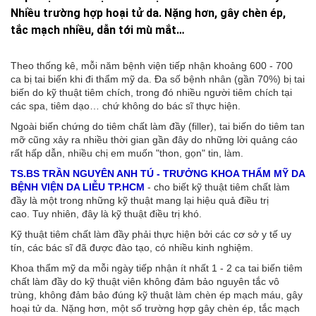
Nhiều trường hợp hoại tử da. Nặng hơn, gây chèn ép,
tắc mạch nhiều, dẫn tới mù mắt…
Theo thống kê, mỗi năm bệnh viện tiếp nhận khoảng 600 - 700
ca bị tai biến khi đi thẩm mỹ da. Đa số bệnh nhân (gần 70%) bị tai
biến do kỹ thuật tiêm chích, trong đó nhiều người tiêm chích tại
các spa, tiêm dạo… chứ không do bác sĩ thực hiện.
Ngoài biến chứng do tiêm chất làm đầy (filler), tai biến do tiêm tan
mỡ cũng xảy ra nhiều thời gian gần đây do những lời quảng cáo
rất hấp dẫn, nhiều chị em muốn "thon, gọn" tin, làm.
TS.BS TRẦN NGUYÊN ANH TÚ - TRƯỞNG KHOA THẨM MỸ DA
BỆNH VIỆN DA LIỄU TP.HCM
- cho biết kỹ thuật tiêm chất làm
đầy là một trong những kỹ thuật mang lại hiệu quả điều trị
cao. Tuy nhiên, đây là kỹ thuật điều trị khó.
Kỹ thuật tiêm chất làm đầy phải thực hiện bởi các cơ sở y tế uy
tín, các bác sĩ đã được đào tạo, có nhiều kinh nghiệm.
Khoa thẩm mỹ da mỗi ngày tiếp nhận ít nhất 1 - 2 ca tai biến tiêm
chất làm đầy do kỹ thuật viên không đảm bảo nguyên tắc vô
trùng, không đảm bảo đúng kỹ thuật làm chèn ép mạch máu, gây
hoại tử da. Nặng hơn, một số trường hợp gây chèn ép, tắc mạch