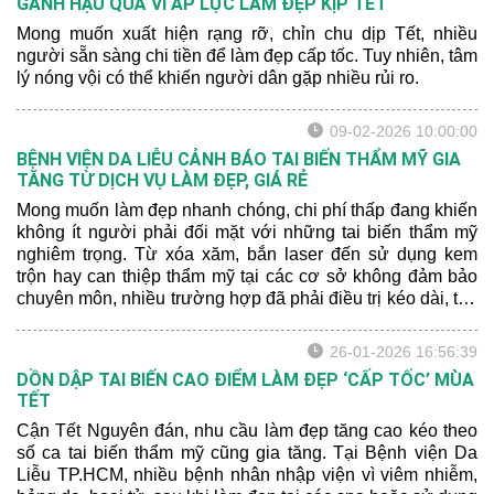
GÁNH HẬU QUẢ VÌ ÁP LỰC LÀM ĐẸP KỊP TẾT
Mong muốn xuất hiện rạng rỡ, chỉn chu dịp Tết, nhiều
người sẵn sàng chi tiền để làm đẹp cấp tốc. Tuy nhiên, tâm
lý nóng vội có thể khiến người dân gặp nhiều rủi ro.
09-02-2026 10:00:00
BỆNH VIỆN DA LIỄU CẢNH BÁO TAI BIẾN THẨM MỸ GIA
TĂNG TỪ DỊCH VỤ LÀM ĐẸP, GIÁ RẺ
Mong muốn làm đẹp nhanh chóng, chi phí thấp đang khiến
không ít người phải đối mặt với những tai biến thẩm mỹ
nghiêm trọng. Từ xóa xăm, bắn laser đến sử dụng kem
trộn hay can thiệp thẩm mỹ tại các cơ sở không đảm bảo
chuyên môn, nhiều trường hợp đã phải điều trị kéo dài, tốn
kém và chịu ảnh hưởng lâu dài về sức khỏe lẫn tâm lý.
26-01-2026 16:56:39
DỒN DẬP TAI BIẾN CAO ĐIỂM LÀM ĐẸP ‘CẤP TỐC’ MÙA
TẾT
Cận Tết Nguyên đán, nhu cầu làm đẹp tăng cao kéo theo
số ca tai biến thẩm mỹ cũng gia tăng. Tại Bệnh viện Da
Liễu TP.HCM, nhiều bệnh nhân nhập viện vì viêm nhiễm,