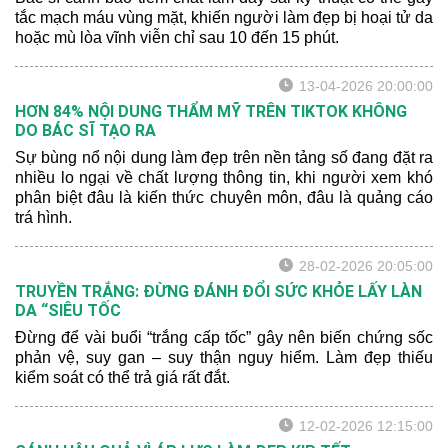
tắc mạch máu vùng mặt, khiến người làm đẹp bị hoại tử da
hoặc mù lòa vĩnh viễn chỉ sau 10 đến 15 phút.
13-04-2026 20:00:00
HƠN 84% NỘI DUNG THẨM MỸ TRÊN TIKTOK KHÔNG
DO BÁC SĨ TẠO RA
Sự bùng nổ nội dung làm đẹp trên nền tảng số đang đặt ra
nhiều lo ngại về chất lượng thông tin, khi người xem khó
phân biệt đâu là kiến thức chuyên môn, đâu là quảng cáo
trá hình.
28-02-2026 20:05:00
TRUYỀN TRẮNG: ĐỪNG ĐÁNH ĐỔI SỨC KHỎE LẤY LÀN
DA “SIÊU TỐC
Đừng để vài buổi “trắng cấp tốc” gây nên biến chứng sốc
phản vệ, suy gan – suy thận nguy hiểm. Làm đẹp thiếu
kiểm soát có thể trả giá rất đắt.
12-02-2026 12:15:00