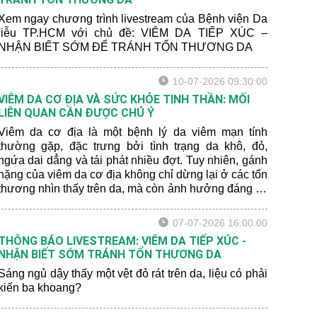
Xem ngay chương trình livestream của Bệnh viện Da
liễu TP.HCM với chủ đề: VIÊM DA TIẾP XÚC –
NHẬN BIẾT SỚM ĐỂ TRÁNH TỔN THƯƠNG DA
10-07-2026 09:30:00
VIÊM DA CƠ ĐỊA VÀ SỨC KHỎE TINH THẦN: MỐI
LIÊN QUAN CẦN ĐƯỢC CHÚ Ý
Viêm da cơ địa là một bệnh lý da viêm mạn tính
thường gặp, đặc trưng bởi tình trạng da khô, đỏ,
ngứa dai dẳng và tái phát nhiều đợt. Tuy nhiên, gánh
nặng của viêm da cơ địa không chỉ dừng lại ở các tổn
thương nhìn thấy trên da, mà còn ảnh hưởng đáng kể
đến giấc ngủ, cảm xúc, sinh hoạt hằng ngày và chất
lượng cuộc sống của người bệnh.
07-07-2026 16:00:00
THÔNG BÁO LIVESTREAM: VIÊM DA TIẾP XÚC -
NHẬN BIẾT SỚM TRÁNH TỔN THƯƠNG DA
Sáng ngủ dậy thấy một vệt đỏ rát trên da, liệu có phải
kiến ba khoang?