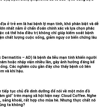
địa ở trẻ em là hai bệnh lý mạn tính, khó phân biệt và dễ
lớn nhất nằm ở chẩn đoán chính xác và lựa chọn phác
iệc cá thể hóa điều trị không chỉ giúp kiểm soát bệnh
iện chất lượng cuộc sống, giảm nguy cơ biến chứng lâu
 Dermatitis – AD) là bệnh da liễu mạn tính khiến người
hám hoặc nhập viện nhiều lần, gây ảnh hưởng đáng kể
ống. Các nghiên cứu gần đây cho thấy bệnh có liên
ễm và khí hậu.
y tiếp tục chủ đề dinh dưỡng để nói về một món đồ
m gió" trên mạng xã hội hiện nay: Cloud Coffee. Nghe
, sảng khoái, rất hợp cho mùa hè. Nhưng thực chất nó
húng ta không?