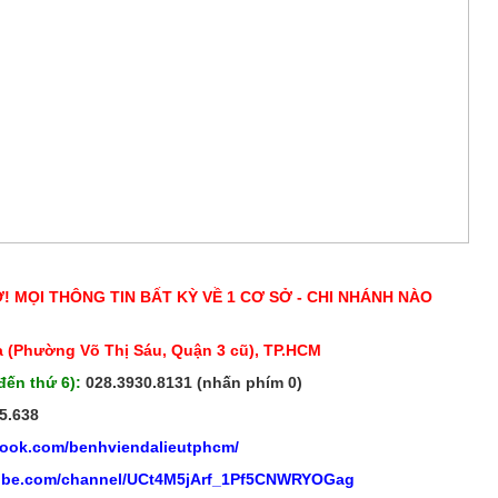
Ở! MỌI THÔNG TIN BẤT KỲ VỀ 1 CƠ SỞ - CHI NHÁNH NÀO
 (Phường Võ Thị Sáu, Quận 3 cũ), TP.HCM
đến thứ 6):
028.3930.8131 (nhấn phím 0)
5.638
book.com/benhviendalieutphcm/
tube.com/channel/UCt4M5jArf_1Pf5CNWRYOGag