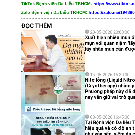
TikTok Bệnh viện Da Liễu TP.HCM:
https://www.tiktok
Zalo Bệnh viện Da Liễu TP.HCM:
https://zalo.me/19488
ĐỌC THÊM
20-05-2026 20:00:00
Xuất hiện nhiều mụn ở 
mụn với quan niệm 'lấy
lấy nhân mụn cần được
15-05-2026 15:30:00
Nitơ lỏng (Liquid Nitr
(Cryotherapy) nhằm ph
Phương pháp này đã đ
nay vẫn giữ vai trò q
08-05-2026 16:45:00
Tại Bệnh viện Da liễu 
hiệu quả và có độ an 
như vảy nến, viêm da c