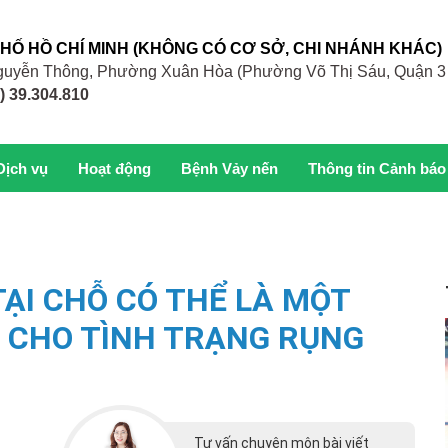
PHỐ HỒ CHÍ MINH (KHÔNG CÓ CƠ SỞ, CHI NHÁNH KHÁC)
 Nguyễn Thông, Phường Xuân Hòa (Phường Võ Thị Sáu, Quận 3
) 39.304.810
Dịch vụ
Hoạt động
Bệnh Vảy nến
Thông tin Cảnh báo
ẠI CHỖ CÓ THỂ LÀ MỘT
 CHO TÌNH TRẠNG RỤNG
Tư vấn chuyên môn bài viết