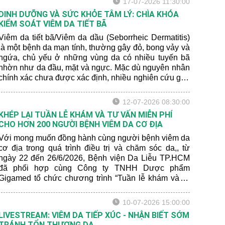
17-07-2026 11:30:00
DINH DƯỠNG VÀ SỨC KHỎE TÂM LÝ: CHÌA KHÓA
KIỂM SOÁT VIÊM DA TIẾT BÃ
Viêm da tiết bã/Viêm da dầu (Seborrheic Dermatitis)
là một bệnh da mạn tính, thường gây đỏ, bong vảy và
ngứa, chủ yếu ở những vùng da có nhiều tuyến bã
nhờn như da đầu, mặt và ngực. Mặc dù nguyên nhân
chính xác chưa được xác định, nhiều nghiên cứu gần
đây cho thấy rằng chế độ dinh dưỡng và sức khỏe
tâm lý có thể ảnh hưởng đến mức độ nghiêm trọng
12-07-2026 08:30:00
của bệnh.
KHÉP LẠI TUẦN LỄ KHÁM VÀ TƯ VẤN MIỄN PHÍ
CHO HƠN 200 NGƯỜI BỆNH VIÊM DA CƠ ĐỊA
Với mong muốn đồng hành cùng người bệnh viêm da
cơ địa trong quá trình điều trị và chăm sóc da,, từ
ngày 22 đến 26/6/2026, Bệnh viện Da Liễu TP.HCM
đã phối hợp cùng Công ty TNHH Dược phẩm
Gigamed tổ chức chương trình “Tuần lễ khám và tư
vấn miễn phí cho bệnh nhân viêm da cơ địa” tại Khoa
Khám bệnh của bệnh viện.
10-07-2026 15:00:00
LIVESTREAM: VIÊM DA TIẾP XÚC - NHẬN BIẾT SỚM
TRÁNH TỔN THƯƠNG DA