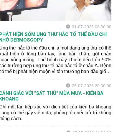
31-07-2026 08:30:00
PHÁT HIỆN SỚM UNG THƯ HẮC TỐ THỂ ĐẦU CHI
NHỜ DERMOSCOPY
Ung thư hắc tố thể đầu chi là một dạng ung thư có thể
xuất hiện ở lòng bàn tay, lòng bàn chân, gót chân
hoặc vùng móng. Thể bệnh này chiếm đến trên 50%
các trường hợp ung thư tế bào hắc tố ở châu Á. Bệnh
có thể bị phát hiện muộn vì tổn thương ban đầu giống
với bớt sắc tố lành tính hoặc xuất huyết sau chấn
thương.
25-07-2026 20:00:00
CẢNH GIÁC VỚI "SÁT THỦ" MÙA MƯA - KIẾN BA
KHOANG
Chỉ một lần tiếp xúc với dịch tiết của kiến ba khoang
cũng có thể gây viêm da, phỏng rộp nếu xử trí không
đúng cách.