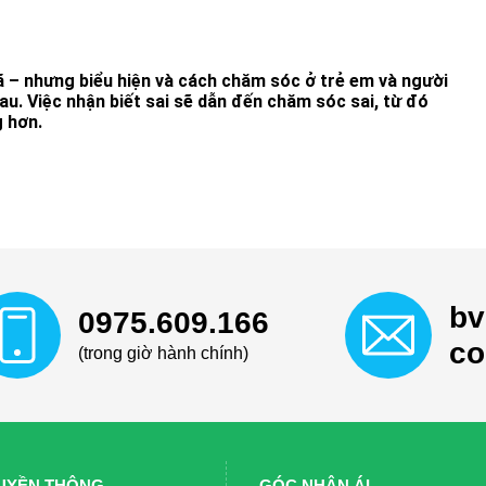
bã – nhưng biểu hiện và cách chăm sóc ở trẻ em và người
au. Việc nhận biết sai sẽ dẫn đến chăm sóc sai, từ đó
g hơn.
bv
0975.609.166
c
(trong giờ hành chính)
UYỀN THÔNG
GÓC NHÂN ÁI