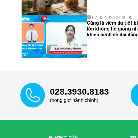
02-05-2026 08:00:00
Cùng là viêm da tiết 
lớn không hề giống nh
khiến bệnh dễ dai dẳn
028.3930.8183
(trong giờ hành chính)
HƯỚNG DẪN
TR