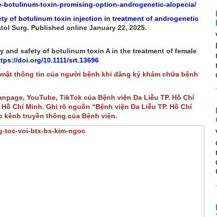
-botulinum-toxin-promising-option-androgenetic-alopecia/
ety of botulinum toxin injection in treatment of androgenetic
tol Surg. Published online January 22, 2025.
y and safety of botulinum toxin A in the treatment of female
tps://doi.org/10.1111/srt.13696
 mật thông tin của người bệnh khi đăng ký khám chữa bệnh
Fanpage, YouTube, TikTok của Bệnh viện Da Liễu TP. Hồ Chí
Hồ Chí Minh. Ghi rõ nguồn “Bệnh viện Da Liễu TP. Hồ Chí
ác kênh truyền thông của Bệnh viện.