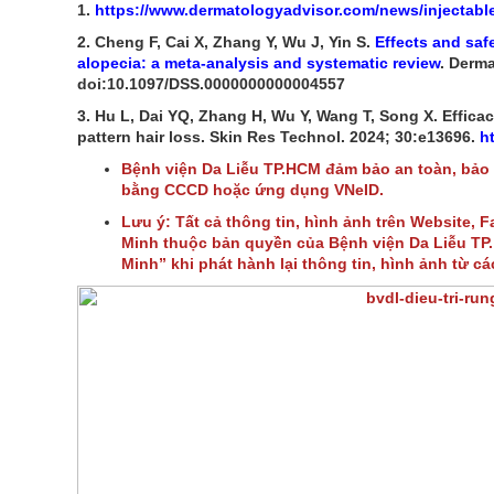
1.
https://www.dermatologyadvisor.com/news/injectable
2. Cheng F, Cai X, Zhang Y, Wu J, Yin S.
Effects and saf
alopecia: a meta-analysis and systematic review
. Derma
doi:10.1097/DSS.0000000000004557
3. Hu L, Dai YQ, Zhang H, Wu Y, Wang T, Song X. Efficac
pattern hair loss. Skin Res Technol. 2024; 30:e13696.
ht
Bệnh viện Da Liễu TP.HCM đảm bảo an toàn, bảo
bằng CCCD hoặc ứng dụng VNeID.
Lưu ý: Tất cả thông tin, hình ảnh trên Website, 
Minh thuộc bản quyền của Bệnh viện Da Liễu TP. 
Minh” khi phát hành lại thông tin, hình ảnh từ c