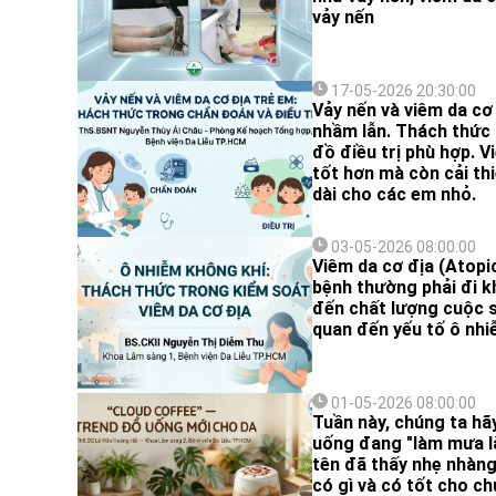
vảy nến
17-05-2026 20:30:00
Vảy nến và viêm da cơ 
nhầm lẫn. Thách thức 
đồ điều trị phù hợp. V
tốt hơn mà còn cải th
dài cho các em nhỏ.
03-05-2026 08:00:00
Viêm da cơ địa (Atopic
bệnh thường phải đi k
đến chất lượng cuộc s
quan đến yếu tố ô nhi
01-05-2026 08:00:00
Tuần này, chúng ta hã
uống đang "làm mưa là
tên đã thấy nhẹ nhàng
có gì và có tốt cho c