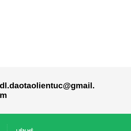
dl.daotaolientuc@gmail.
om
LIÊN HỆ