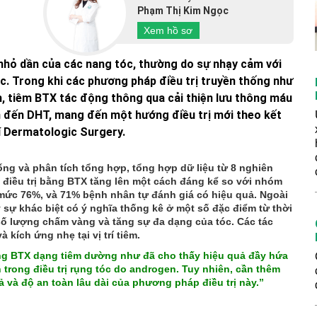
Phạm Thị Kim Ngọc
Xem hồ sơ
nhỏ dần của các nang tóc, thường do sự nhạy cảm với
. Trong khi các phương pháp điều trị truyền thống như
nh, tiêm BTX tác động thông qua cải thiện lưu thông máu
n đến DHT, mang đến một hướng điều trị mới theo kết
í Dermatologic Surgery.
ng và phân tích tổng hợp, tổng hợp dữ liệu từ 8 nghiên
điều trị bằng BTX tăng lên một cách đáng kể so với nhóm
ở mức 76%, và 71% bệnh nhân tự đánh giá có hiệu quả. Ngoài
sự khác biệt có ý nghĩa thống kê ở một số đặc điểm từ thời
ố lượng chấm vàng và tăng sự đa dạng của tóc. Các tác
ích ứng nhẹ tại vị trí tiêm.
ụng BTX dạng tiêm dường như đã cho thấy hiệu quả đầy hứa
 trong điều trị rụng tóc do androgen. Tuy nhiên, cần thêm
 và độ an toàn lâu dài của phương pháp điều trị này.”