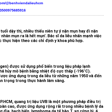
.com/@benhviendalieuhcm
03500975685916
tuổi dậy thì, nhiều thiếu niên tự ý nặn mụn hay đi nặn
 nhân mụn ra là hết mụn'. Bác sĩ da liễu nhấn mạnh việc
 thực hiện theo các chỉ định y khoa phù hợp.
ogen) được sử dụng phổ biến trong liệu pháp lạnh
á hủy mô bệnh bằng nhiệt độ cực thấp (-196°C).
ược ứng dụng trong da liễu từ những năm 1950 và đến
uan trọng trong thực hành lâm sàng.
TP.HCM, quang trị liệu UVB là một phương pháp điều trị
toàn cao, được ứng dụng rộng rãi trong nhiều bệnh lý da
ơ địa, bạch biến, lymphoma da tế bào T, xơ cứng bì, á