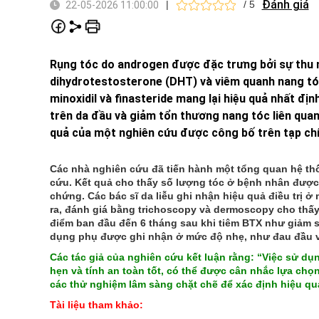
Đánh giá
|
/ 5
22-05-2026 11:00:00
Rụng tóc do androgen được đặc trưng bởi sự thu 
dihydrotestosterone (DHT) và viêm quanh nang tóc
minoxidil và finasteride mang lại hiệu quả nhất đị
trên da đầu và giảm tổn thương nang tóc liên qua
quả của một nghiên cứu được công bố trên tạp ch
Các nhà nghiên cứu đã tiến hành một tổng quan hệ thố
cứu. Kết quả cho thấy số lượng tóc ở bệnh nhân được 
chứng. Các bác sĩ da liễu ghi nhận hiệu quả điều trị 
ra, đánh giá bằng trichoscopy và dermoscopy cho thấy 
điểm ban đầu đến 6 tháng sau khi tiêm BTX như giảm s
dụng phụ được ghi nhận ở mức độ nhẹ, như đau đầu và k
Các tác giả của nghiên cứu kết luận rằng: “Việc sử d
hẹn và tính an toàn tốt, có thể được cân nhắc lựa chọn
các thử nghiệm lâm sàng chặt chẽ để xác định hiệu quả
Tài liệu tham khảo: