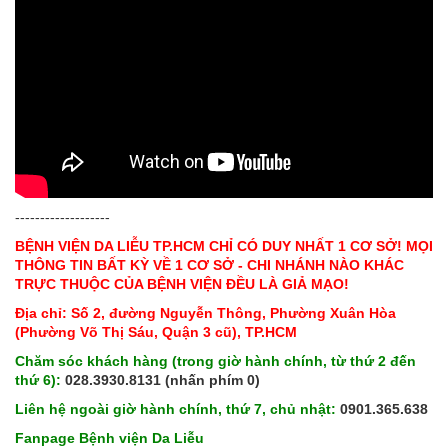
-------------------
BỆNH VIỆN DA LIỄU TP.HCM CHỈ CÓ DUY NHẤT 1 CƠ SỞ! MỌI
THÔNG TIN BẤT KỲ VỀ 1 CƠ SỞ - CHI NHÁNH NÀO KHÁC
TRỰC THUỘC CỦA BỆNH VIỆN ĐỀU LÀ GIẢ MẠO!
Địa chỉ: Số 2, đường Nguyễn Thông, Phường Xuân Hòa
(Phường Võ Thị Sáu, Quận 3 cũ), TP.HCM
Chăm sóc khách hàng (trong giờ hành chính, từ thứ 2 đến
thứ 6):
028.3930.8131 (nhấn phím 0)
Liên hệ ngoài giờ hành chính, thứ 7, chủ nhật:
0901.365.638
Fanpage Bệnh viện Da Liễu