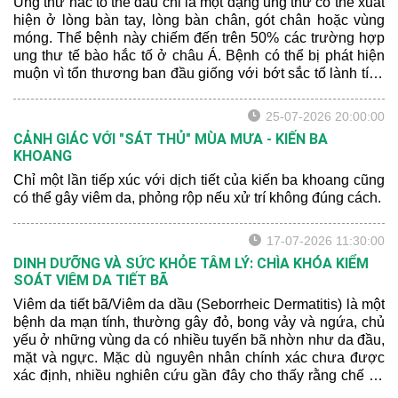
Ung thư hắc tố thể đầu chi là một dạng ung thư có thể xuất
hiện ở lòng bàn tay, lòng bàn chân, gót chân hoặc vùng
móng. Thể bệnh này chiếm đến trên 50% các trường hợp
ung thư tế bào hắc tố ở châu Á. Bệnh có thể bị phát hiện
muộn vì tổn thương ban đầu giống với bớt sắc tố lành tính
hoặc xuất huyết sau chấn thương.
25-07-2026 20:00:00
CẢNH GIÁC VỚI "SÁT THỦ" MÙA MƯA - KIẾN BA
KHOANG
Chỉ một lần tiếp xúc với dịch tiết của kiến ba khoang cũng
có thể gây viêm da, phỏng rộp nếu xử trí không đúng cách.
17-07-2026 11:30:00
DINH DƯỠNG VÀ SỨC KHỎE TÂM LÝ: CHÌA KHÓA KIỂM
SOÁT VIÊM DA TIẾT BÃ
Viêm da tiết bã/Viêm da dầu (Seborrheic Dermatitis) là một
bệnh da mạn tính, thường gây đỏ, bong vảy và ngứa, chủ
yếu ở những vùng da có nhiều tuyến bã nhờn như da đầu,
mặt và ngực. Mặc dù nguyên nhân chính xác chưa được
xác định, nhiều nghiên cứu gần đây cho thấy rằng chế độ
dinh dưỡng và sức khỏe tâm lý có thể ảnh hưởng đến