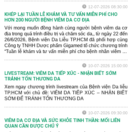
mức độ nghiêm trọng của bệnh.
12-07-2026 08:30:00
KHÉP LẠI TUẦN LỄ KHÁM VÀ TƯ VẤN MIỄN PHÍ CHO
HƠN 200 NGƯỜI BỆNH VIÊM DA CƠ ĐỊA
Với mong muốn đồng hành cùng người bệnh viêm da cơ
địa trong quá trình điều trị và chăm sóc da,, từ ngày 22 đến
26/6/2026, Bệnh viện Da Liễu TP.HCM đã phối hợp cùng
Công ty TNHH Dược phẩm Gigamed tổ chức chương trình
“Tuần lễ khám và tư vấn miễn phí cho bệnh nhân viêm da
cơ địa” tại Khoa Khám bệnh của bệnh viện.
10-07-2026 15:00:00
LIVESTREAM: VIÊM DA TIẾP XÚC - NHẬN BIẾT SỚM
TRÁNH TỔN THƯƠNG DA
Xem ngay chương trình livestream của Bệnh viện Da liễu
TP.HCM với chủ đề: VIÊM DA TIẾP XÚC – NHẬN BIẾT
SỚM ĐỂ TRÁNH TỔN THƯƠNG DA
10-07-2026 09:30:00
VIÊM DA CƠ ĐỊA VÀ SỨC KHỎE TINH THẦN: MỐI LIÊN
QUAN CẦN ĐƯỢC CHÚ Ý