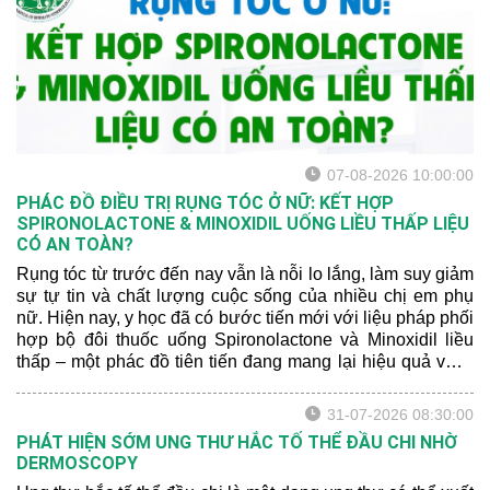
nhé:
07-08-2026 10:00:00
PHÁC ĐỒ ĐIỀU TRỊ RỤNG TÓC Ở NỮ: KẾT HỢP
SPIRONOLACTONE & MINOXIDIL UỐNG LIỀU THẤP LIỆU
CÓ AN TOÀN?
Rụng tóc từ trước đến nay vẫn là nỗi lo lắng, làm suy giảm
sự tự tin và chất lượng cuộc sống của nhiều chị em phụ
nữ. Hiện nay, y học đã có bước tiến mới với liệu pháp phối
hợp bộ đôi thuốc uống Spironolactone và Minoxidil liều
thấp – một phác đồ tiên tiến đang mang lại hiệu quả vượt
trội. Hãy để bác sĩ da liễu chia sẻ cho bạn một số thông tin
mới nhất nhé:
31-07-2026 08:30:00
PHÁT HIỆN SỚM UNG THƯ HẮC TỐ THỂ ĐẦU CHI NHỜ
DERMOSCOPY