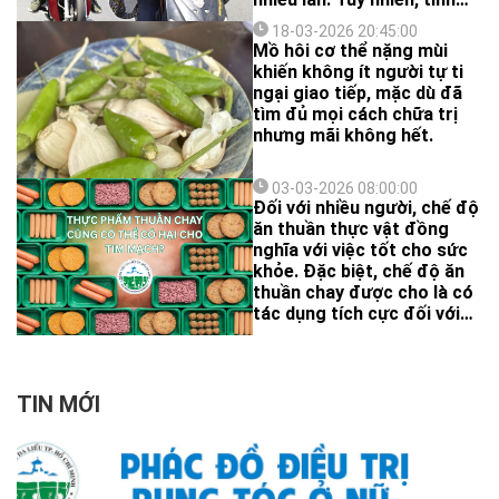
trạng nám da, sạm da hay
18-03-2026 20:45:00
tăng sắc tố sau viêm vẫn
Mồ hôi cơ thể nặng mùi
âm thầm tiến triển.
khiến không ít người tự ti
ngại giao tiếp, mặc dù đã
tìm đủ mọi cách chữa trị
nhưng mãi không hết.
03-03-2026 08:00:00
Đối với nhiều người, chế độ
ăn thuần thực vật đồng
nghĩa với việc tốt cho sức
khỏe. Đặc biệt, chế độ ăn
thuần chay được cho là có
tác dụng tích cực đối với
sức khỏe: ít chất béo bão
hòa, nhiều vitamin… Nhưng
liệu điều này có luôn đúng
với thực phẩm thuần chay
TIN MỚI
siêu chế biến (UPF) không?
Bác sĩ da liễu sẽ chia sẻ
cho bạn một số thông tin
được cập nhật mới nhất