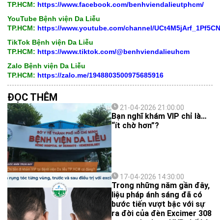
TP.HCM:
https://www.facebook.com/benhviendalieutphcm/
YouTube Bệnh viện Da Liễu
TP.HCM:
https://www.youtube.com/channel/UCt4M5jArf_1Pf5
TikTok Bệnh viện Da Liễu
TP.HCM:
https://www.tiktok.com/@benhviendalieuhcm
Zalo Bệnh viện Da Liễu
TP.HCM:
https://zalo.me/1948803500975685916
ĐỌC THÊM
21-04-2026 21:00:00
Bạn nghĩ khám VIP chỉ là…
“ít chờ hơn”?
17-04-2026 14:30:00
Trong những năm gần đây,
liệu pháp ánh sáng đã có
bước tiến vượt bậc với sự
ra đời của đèn Excimer 308