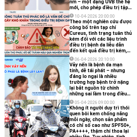
nm – một dạng UVB thế hệ
mới, cho phép điều trị tập
trung chính xác vào vùng
10-04-2026 20:00:00
da bệnh, nâng cao hiệu quả
Theo một nghiên cứu được
và hạn chế tác dụng phụ.
công bố trên tạp chí
Cureus, tình trạng tuân thủ
kém đối với các liệu trình
điều trị bệnh da liễu dẫn
đến kết quả điều trị kém,
điều trị không hiệu quả và
06-04-2026 20:10:00
giảm chất lượng cuộc sống
Vảy nến là bệnh da mạn
của người bệnh.
tính, dễ tái phát – nhưng
đáng lo ngại là nhiều
trường hợp bệnh trở nặng
lại bắt nguồn từ chính
những sai lầm trong điều
trị hằng ngày.
05-04-2026 09:00:00
Không ít người duy trì thói
quen bôi kem chống nắng
mỗi ngày, chọn sản phẩm
có chỉ số cao như SPF50+,
PA++++, thậm chí thoa lại
nhiều lần. Tuy nhiên, tình