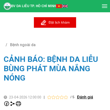
BV DA LIỄU TP. HỒ CHÍ MINH
Tog
nav
Đặt lịch khám
/ Bệnh ngoài da
CẢNH BÁO: BỆNH DA LIỄU
BÙNG PHÁT MÙA NẮNG
NÓNG
Đánh giá
|
/ 5
23-04-2026 12:00:00