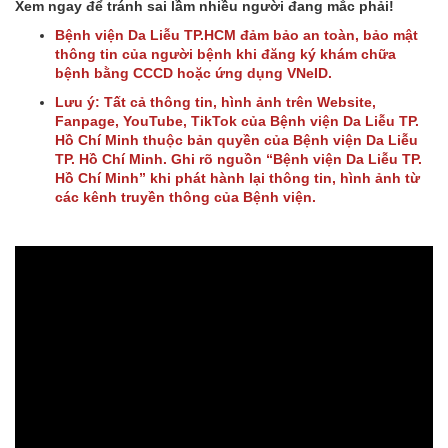
Xem ngay để tránh sai lầm nhiều người đang mắc phải!
Bệnh viện Da Liễu TP.HCM đảm bảo an toàn, bảo mật
thông tin của người bệnh khi đăng ký khám chữa
bệnh bằng CCCD hoặc ứng dụng VNeID.
Lưu ý: Tất cả thông tin, hình ảnh trên Website,
Fanpage, YouTube, TikTok của Bệnh viện Da Liễu TP.
Hồ Chí Minh thuộc bản quyền của Bệnh viện Da Liễu
TP. Hồ Chí Minh. Ghi rõ nguồn “Bệnh viện Da Liễu TP.
Hồ Chí Minh” khi phát hành lại thông tin, hình ảnh từ
các kênh truyền thông của Bệnh viện.