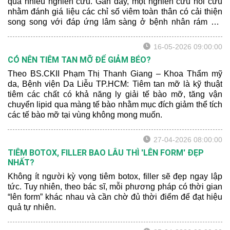
qua nhiều nghiên cứu. Gần đây, một nghiên cứu hồi cứu
nhằm đánh giá liệu các chỉ số viêm toàn thân có cải thiện
song song với đáp ứng lâm sàng ở bệnh nhân rám má
được điều trị bằng TXA hay không. Bên cạnh đó, các tác
giả cũng muốn đánh giá tiềm năng của các chỉ số viêm
16-05-2026 09:00:00
như là chỉ dấu theo dõi đáp ứng điều trị.
CÓ NÊN TIÊM TAN MỠ ĐỂ GIẢM BÉO?
Theo BS.CKII Phạm Thị Thanh Giang – Khoa Thẩm mỹ
da, Bệnh viện Da Liễu TP.HCM: Tiêm tan mỡ là kỹ thuật
tiêm các chất có khả năng ly giải tế bào mỡ, tăng vận
chuyển lipid qua màng tế bào nhằm mục đích giảm thể tích
các tế bào mỡ tại vùng không mong muốn.
27-04-2026 08:00:00
TIÊM BOTOX, FILLER BAO LÂU THÌ 'LÊN FORM' ĐẸP
NHẤT?
Không ít người kỳ vọng tiêm botox, filler sẽ đẹp ngay lập
tức. Tuy nhiên, theo bác sĩ, mỗi phương pháp có thời gian
“lên form” khác nhau và cần chờ đủ thời điểm để đạt hiệu
quả tự nhiên.