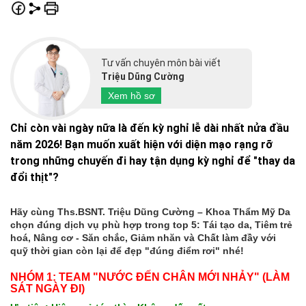
Tư vấn chuyên môn bài viết
Triệu Dũng Cường
Xem hồ sơ
Chỉ còn vài ngày nữa là đến kỳ nghỉ lễ dài nhất nửa đầu
năm 2026! Bạn muốn xuất hiện với diện mạo rạng rỡ
trong những chuyến đi hay tận dụng kỳ nghỉ để "thay da
đổi thịt"?
Hãy cùng Ths.BSNT. Triệu Dũng Cường – Khoa Thẩm Mỹ Da
chọn đúng dịch vụ phù hợp trong top 5: Tái tạo da, Tiêm trẻ
hoá, Nâng cơ - Săn chắc, Giảm nhăn và Chất làm đầy với
quỹ thời gian còn lại để đẹp "đúng điểm rơi" nhé!
NHÓM 1: TEAM "NƯỚC ĐẾN CHÂN MỚI NHẢY" (LÀM
SÁT NGÀY ĐI)