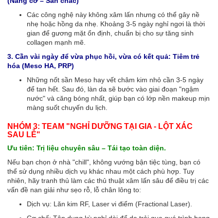
(Nâng cơ – Săn chắc)
Các công nghệ này không xâm lấn nhưng có thể gây nề
nhẹ hoặc hồng da nhẹ. Khoảng 3-5 ngày nghỉ ngơi là thời
gian để gương mặt ổn định, chuẩn bị cho sự tăng sinh
collagen mạnh mẽ.
3. Cần vài ngày để vừa phục hồi, vừa có kết quả: Tiêm trẻ
hóa (Meso HA, PRP)
Những nốt sần Meso hay vết châm kim nhỏ cần 3-5 ngày
để tan hết. Sau đó, làn da sẽ bước vào giai đoạn "ngậm
nước" và căng bóng nhất, giúp bạn có lớp nền makeup mịn
màng suốt chuyến du lịch.
NHÓM 3: TEAM "NGHỈ DƯỠNG TẠI GIA - LỘT XÁC
SAU LỄ"
Ưu tiên: Trị liệu chuyên sâu – Tái tạo toàn diện.
Nếu bạn chọn ở nhà "chill", không vướng bận tiệc tùng, bạn có
thể sử dụng nhiều dịch vụ khác nhau một cách phù hợp. Tuy
nhiên, hãy tranh thủ làm các thủ thuật xâm lấn sâu để điều trị các
vấn đề nan giải như sẹo rỗ, lỗ chân lông to:
Dịch vụ: Lăn kim RF, Laser vi điểm (Fractional Laser).