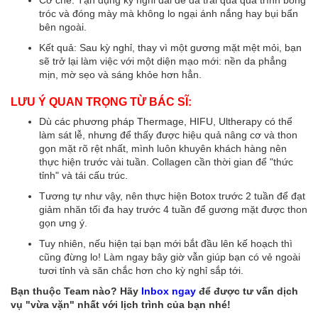
Cơ chế: Tận dụng kỳ nghỉ dài để da trải qua quá trình bong
tróc và đóng mày mà không lo ngại ánh nắng hay bụi bẩn
bên ngoài.
Kết quả: Sau kỳ nghỉ, thay vì một gương mặt mệt mỏi, bạn
sẽ trở lại làm việc với một diện mạo mới: nền da phẳng
mịn, mờ sẹo và sáng khỏe hơn hẳn.
LƯU Ý QUAN TRỌNG TỪ BÁC SĨ:
Dù các phương pháp Thermage, HIFU, Ultherapy có thể
làm sát lễ, nhưng để thấy được hiệu quả nâng cơ và thon
gọn mặt rõ rệt nhất, mình luôn khuyên khách hàng nên
thực hiện trước vài tuần. Collagen cần thời gian để "thức
tỉnh" và tái cấu trúc.
Tương tự như vậy, nên thực hiện Botox trước 2 tuần để đạt
giảm nhăn tối đa hay trước 4 tuần để gương mặt được thon
gọn ưng ý.
Tuy nhiên, nếu hiện tại bạn mới bắt đầu lên kế hoạch thì
cũng đừng lo! Làm ngay bây giờ vẫn giúp bạn có vẻ ngoài
tươi tỉnh và săn chắc hơn cho kỳ nghỉ sắp tới.
Bạn thuộc Team nào? Hãy
Inbox ngay
để được tư vấn dịch
vụ "vừa vặn" nhất với lịch trình của bạn nhé!