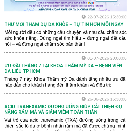
22-07-2026 15:30:00
THƯ MỜI THAM DỰ DA KHỎE – TỰ TIN HƠN MỖI NGÀY
Mỗi người đều có những câu chuyện và nhu cầu chăm sóc
sức khỏe riêng. Đừng ngại tìm hiểu – đừng ngại đặt câu
hỏi – và đừng ngại chăm sóc bản thân!
01-07-2026 20:00:00
ƯU ĐÃI THÁNG 7 TẠI KHOA THẨM MỸ DA – BỆNH VIỆN
DA LIỄU TP.HCM
Tháng 7 này, Khoa Thẩm mỹ Da dành tặng nhiều ưu đãi
hấp dẫn cho khách hàng đến thăm khám và điều trị:
26-06-2026 16:30:00
ACID TRANEXAMIC ĐƯỜNG UỐNG GIÚP CẢI THIỆN ĐỘ
NẶNG RÁM MÁ VÀ GIẢM VIÊM TOÀN THÂN
Vai trò của acid tranexamic (TXA) đường uống trong cải
thiện sắc tố da ở bệnh nhân rám má đã được chứng minh