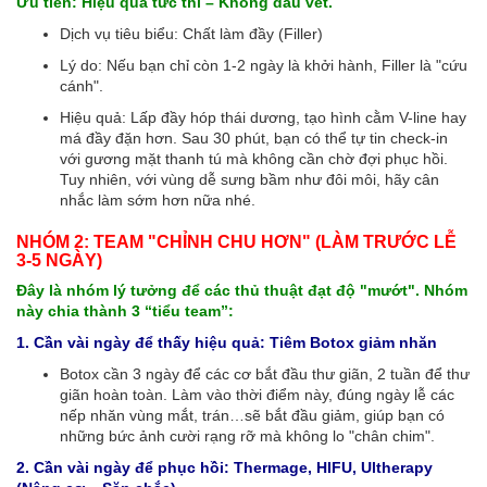
Ưu tiên: Hiệu quả tức thì – Không dấu vết.
Dịch vụ tiêu biểu: Chất làm đầy (Filler)
Lý do: Nếu bạn chỉ còn 1-2 ngày là khởi hành, Filler là "cứu
cánh".
Hiệu quả: Lấp đầy hóp thái dương, tạo hình cằm V-line hay
má đầy đặn hơn. Sau 30 phút, bạn có thể tự tin check-in
với gương mặt thanh tú mà không cần chờ đợi phục hồi.
Tuy nhiên, với vùng dễ sưng bầm như đôi môi, hãy cân
nhắc làm sớm hơn nữa nhé.
NHÓM 2: TEAM "CHỈNH CHU HƠN" (LÀM TRƯỚC LỄ
3-5 NGÀY)
Đây là nhóm lý tưởng để các thủ thuật đạt độ "mướt". Nhóm
này chia thành 3 “tiểu team”:
1. Cần vài ngày để thấy hiệu quả: Tiêm Botox giảm nhăn
Botox cần 3 ngày để các cơ bắt đầu thư giãn, 2 tuần để thư
giãn hoàn toàn. Làm vào thời điểm này, đúng ngày lễ các
nếp nhăn vùng mắt, trán…sẽ bắt đầu giảm, giúp bạn có
những bức ảnh cười rạng rỡ mà không lo "chân chim".
2. Cần vài ngày để phục hồi: Thermage, HIFU, Ultherapy