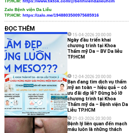
TP.HCM:
https://www.tiktok.com/@benhviendalieuhcm
Zalo Bệnh viện Da Liễu
TP.HCM:
https://zalo.me/1948803500975685916
ĐỌC THÊM
15-04-2026 20:00:00
Ngày đầu triển khai
chương trình tại Khoa
Thẩm mỹ Da – BV Da liễu
TP.HCM
12-04-2026 20:00:00
Bạn đang tìm dịch vụ thẩm
mỹ an toàn – hiệu quả – có
ưu đãi dịp lễ? Đừng bỏ lỡ
chương trình tại Khoa
Thẩm mỹ da – Bệnh viện Da
Liễu TP.HCM
21-03-2026 20:30:00
Bệnh lý liên quan đến mạch
máu luôn là những thách