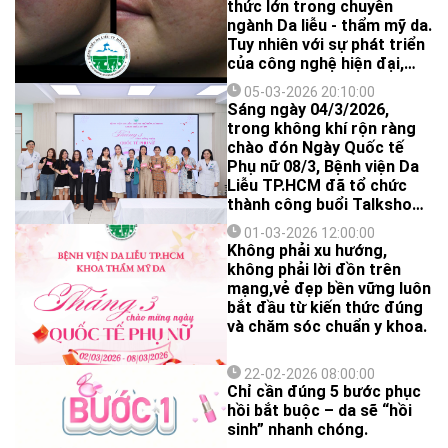
thức lớn trong chuyên
ngành Da liễu - thẩm mỹ da.
Tuy nhiên với sự phát triển
của công nghệ hiện đại,
đặc biệt là sự ra đời của
05-03-2026 20:10:00
các loại laser mạch máu,
Sáng ngày 04/3/2026,
nhiều ca bệnh khó đã được
trong không khí rộn ràng
điều trị và cải thiện một
chào đón Ngày Quốc tế
cách ngoạn mục tại Bệnh
Phụ nữ 08/3, Bệnh viện Da
viện Da liễu TPHCM. Laser
Liễu TP.HCM đã tổ chức
mạch máu giúp giải quyết
thành công buổi Talkshow
các thương tổn mạch máu
đặc biệt: “Đẹp và tự tin
nông một cách an toàn,
01-03-2026 12:00:00
dưới góc nhìn của bác sĩ
Không phải xu hướng,
hạn chế tối đa xâm lấn.
thẩm mỹ”, thu hút sự tham
không phải lời đồn trên
dự của đông đảo các chị
mạng,vẻ đẹp bền vững luôn
đẹp.
bắt đầu từ kiến thức đúng
và chăm sóc chuẩn y khoa.
22-02-2026 08:00:00
Chỉ cần đúng 5 bước phục
hồi bắt buộc – da sẽ “hồi
sinh” nhanh chóng.