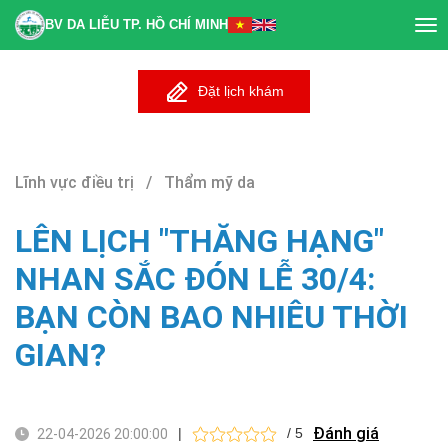
BV DA LIỄU TP. HỒ CHÍ MINH
Tog
nav
Đặt lịch khám
Lĩnh vực điều trị / Thẩm mỹ da
LÊN LỊCH "THĂNG HẠNG"
NHAN SẮC ĐÓN LỄ 30/4:
BẠN CÒN BAO NHIÊU THỜI
GIAN?
Đánh giá
|
/ 5
22-04-2026 20:00:00