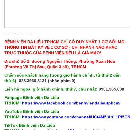
-------------------
BỆNH VIỆN DA LIỄU TP.HCM CHỈ CÓ DUY NHẤT 1 CƠ SỞ! MỌI
THÔNG TIN BẤT KỲ VỀ 1 CƠ SỞ - CHI NHÁNH NÀO KHÁC
TRỰC THUỘC CỦA BỆNH VIỆN ĐỀU LÀ GIẢ MẠO!
Địa chỉ: Số 2, đường Nguyễn Thông, Phường Xuân Hòa
(Phường Võ Thị Sáu, Quận 3 cũ), TP.HCM
Chăm sóc khách hàng (trong giờ hành chính, từ thứ 2 đến
thứ 6):
028.3930.8131 (nhấn phím 0)
Liên hệ ngoài giờ hành chính, thứ 7, chủ nhật:
0901.365.638
Fanpage Bệnh viện Da Liễu
TP.HCM:
https://www.facebook.com/benhviendalieutphcm/
YouTube Bệnh viện Da Liễu
TP.HCM:
https://www.youtube.com/channel/UCt4M5jArf_1Pf5
TikTok Bệnh viện Da Liễu