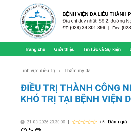
BỆNH VIỆN DA LIỄU THÀNH 
Địa chỉ duy nhất: Số 2, đường
(028).39.301.396
(028
ĐT:
|
Fax:
Trang chủ
Giới thiệu
Tin tức và Sự kiện
Lĩnh vực điều trị / Thẩm mỹ da
ĐIỀU TRỊ THÀNH CÔNG 
KHÓ TRỊ TẠI BỆNH VIỆN 
Đánh giá
|
/ 5
21-03-2026 20:30:00