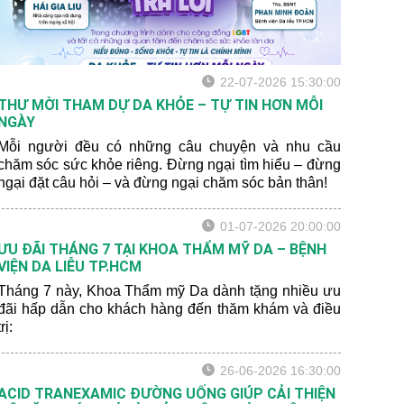
22-07-2026 15:30:00
THƯ MỜI THAM DỰ DA KHỎE – TỰ TIN HƠN MỖI
NGÀY
Mỗi người đều có những câu chuyện và nhu cầu
chăm sóc sức khỏe riêng. Đừng ngại tìm hiểu – đừng
ngại đặt câu hỏi – và đừng ngại chăm sóc bản thân!
01-07-2026 20:00:00
ƯU ĐÃI THÁNG 7 TẠI KHOA THẨM MỸ DA – BỆNH
VIỆN DA LIỄU TP.HCM
Tháng 7 này, Khoa Thẩm mỹ Da dành tặng nhiều ưu
đãi hấp dẫn cho khách hàng đến thăm khám và điều
trị:
26-06-2026 16:30:00
ACID TRANEXAMIC ĐƯỜNG UỐNG GIÚP CẢI THIỆN