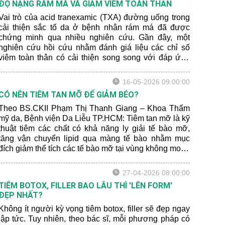
ĐỘ NẶNG RÁM MÁ VÀ GIẢM VIÊM TOÀN THÂN
Vai trò của acid tranexamic (TXA) đường uống trong
cải thiện sắc tố da ở bệnh nhân rám má đã được
chứng minh qua nhiều nghiên cứu. Gần đây, một
nghiên cứu hồi cứu nhằm đánh giá liệu các chỉ số
viêm toàn thân có cải thiện song song với đáp ứng
lâm sàng ở bệnh nhân rám má được điều trị bằng
TXA hay không. Bên cạnh đó, các tác giả cũng muốn
16-05-2026 09:00:00
đánh giá tiềm năng của các chỉ số viêm như là chỉ
CÓ NÊN TIÊM TAN MỠ ĐỂ GIẢM BÉO?
dấu theo dõi đáp ứng điều trị.
Theo BS.CKII Phạm Thị Thanh Giang – Khoa Thẩm
mỹ da, Bệnh viện Da Liễu TP.HCM: Tiêm tan mỡ là kỹ
thuật tiêm các chất có khả năng ly giải tế bào mỡ,
tăng vận chuyển lipid qua màng tế bào nhằm mục
đích giảm thể tích các tế bào mỡ tại vùng không mong
muốn.
27-04-2026 08:00:00
TIÊM BOTOX, FILLER BAO LÂU THÌ 'LÊN FORM'
ĐẸP NHẤT?
Không ít người kỳ vọng tiêm botox, filler sẽ đẹp ngay
lập tức. Tuy nhiên, theo bác sĩ, mỗi phương pháp có