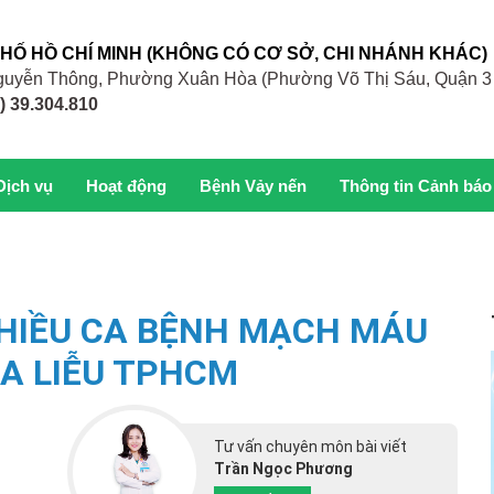
PHỐ HỒ CHÍ MINH (KHÔNG CÓ CƠ SỞ, CHI NHÁNH KHÁC)
 Nguyễn Thông, Phường Xuân Hòa (Phường Võ Thị Sáu, Quận 3
) 39.304.810
Dịch vụ
Hoạt động
Bệnh Vảy nến
Thông tin Cảnh báo
NHIỀU CA BỆNH MẠCH MÁU
DA LIỄU TPHCM
Tư vấn chuyên môn bài viết
Trần Ngọc Phương