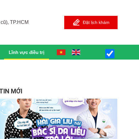
 cũ), TP.HCM
Đặt lịch khám
Lĩnh vực điều trị
TIN MỚI