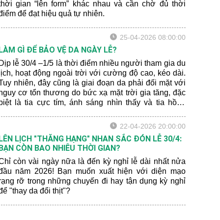
thời gian “lên form” khác nhau và cần chờ đủ thời
điểm để đạt hiệu quả tự nhiên.
25-04-2026 08:00:00
LÀM GÌ ĐỂ BẢO VỆ DA NGÀY LỄ?
Dịp lễ 30/4 –1/5 là thời điểm nhiều người tham gia du
lịch, hoạt động ngoài trời với cường độ cao, kéo dài.
Tuy nhiên, đây cũng là giai đoạn da phải đối mặt với
nguy cơ tổn thương do bức xạ mặt trời gia tăng, đặc
biệt là tia cực tím, ánh sáng nhìn thấy và tia hồng
ngoại.
22-04-2026 20:00:00
LÊN LỊCH "THĂNG HẠNG" NHAN SẮC ĐÓN LỄ 30/4:
BẠN CÒN BAO NHIÊU THỜI GIAN?
Chỉ còn vài ngày nữa là đến kỳ nghỉ lễ dài nhất nửa
đầu năm 2026! Bạn muốn xuất hiện với diện mạo
rạng rỡ trong những chuyến đi hay tận dụng kỳ nghỉ
để "thay da đổi thịt"?