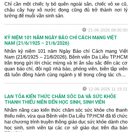
Chỉ cần một chiếc ly bỏ quên ngoài sân, chiếc vỏ xe cũ,
chậu cây hay xô nước đọng cũng đủ trở thành nơi lý
tưởng để muỗi vằn sinh sản.
21-06-2026 08:00:00
KỶ NIỆM 101 NĂM NGÀY BÁO CHÍ CÁCH MẠNG VIỆT
NAM (21/6/1925 – 21/6/2026)
Nhân kỷ niệm 101 năm Ngày Báo chí Cách mạng Việt
Nam (21/6/1925 – 21/6/2026), Bệnh viện Da Liễu TP.HCM
trân trọng gửi lời chúc mừng và tri ân sâu sắc đến các cơ
quan báo chí, đội ngũ nhà báo, phóng viên, biên tập viên
đã luôn đồng hành cùng ngành y tế trong công tác chăm
sóc và bảo vệ sức khỏe nhân dân.
12-06-2026 11:19:21
LAN TỎA KIẾN THỨC CHĂM SÓC DA VÀ SỨC KHỎE
THANH THIẾU NIÊN ĐẾN HỌC SINH, SINH VIÊN
Nhằm nâng cao kiến thức chăm sóc sức khỏe cho thanh
thiếu niên, vừa qua Bệnh viện Da Liễu TP.HCM đã tổ chức
hai chương trình truyền thông giáo dục sức khỏe dành cho
học sinh, sinh viên tại các cơ sở giáo dục trên địa bàn