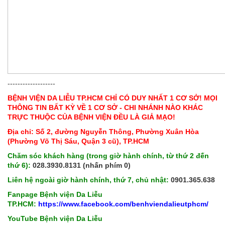
-------------------
BỆNH VIỆN DA LIỄU TP.HCM CHỈ CÓ DUY NHẤT 1 CƠ SỞ! MỌI
THÔNG TIN BẤT KỲ VỀ 1 CƠ SỞ - CHI NHÁNH NÀO KHÁC
TRỰC THUỘC CỦA BỆNH VIỆN ĐỀU LÀ GIẢ MẠO!
Địa chỉ: Số 2, đường Nguyễn Thông, Phường Xuân Hòa
(Phường Võ Thị Sáu, Quận 3 cũ), TP.HCM
Chăm sóc khách hàng (trong giờ hành chính, từ thứ 2 đến
thứ 6):
028.3930.8131 (nhấn phím 0)
Liên hệ ngoài giờ hành chính, thứ 7, chủ nhật:
0901.365.638
Fanpage Bệnh viện Da Liễu
TP.HCM:
https://www.facebook.com/benhviendalieutphcm/
YouTube Bệnh viện Da Liễu