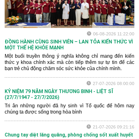
06-08-2026 11:22:00
ĐỒNG HÀNH CÙNG SINH VIÊN – LAN TỎA KIẾN THỨC VÌ
MỘT THẾ HỆ KHỎE MẠNH
Một buổi truyền thông ý nghĩa không chỉ mang đến kiến
thức y khoa chính xác mà còn tiếp thêm sự tự tin để các
bạn trẻ chủ động chăm sóc sức khỏe của chính mình.
27-07-2026 08:00:00
KỶ NIỆM 79 NĂM NGÀY THƯƠNG BINH - LIỆT SĨ
(27/7/1947 - 27/7/2026)
Tri ân những người đã hy sinh vì Tổ quốc để hôm nay
chúng ta được sống trong hòa bình
21-07-2026 09:21:16
Chung tay diệt lăng quăng, phòng chống sốt xuất huyết