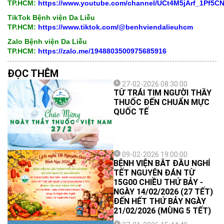
TP.HCM:
https://www.youtube.com/channel/UCt4M5jArf_1Pf5
TikTok Bệnh viện Da Liễu
TP.HCM:
https://www.tiktok.com/@benhviendalieuhcm
Zalo Bệnh viện Da Liễu
TP.HCM:
https://zalo.me/1948803500975685916
ĐỌC THÊM
27-02-2026 08:30:00
TỪ TRÁI TIM NGƯỜI THẦY
THUỐC ĐẾN CHUẨN MỰC
QUỐC TẾ
09-02-2026 19:00:00
BỆNH VIỆN BẮT ĐẦU NGHỈ
TẾT NGUYÊN ĐÁN TỪ
15G00 CHIỀU THỨ BẢY -
NGÀY 14/02/2026 (27 TẾT)
ĐẾN HẾT THỨ BẢY NGÀY
21/02/2026 (MÙNG 5 TẾT)