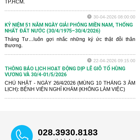
TP.HCM.
30-04-2026 08:00:00
KỶ NIỆM 51 NĂM NGÀY GIẢI PHÓNG MIỀN NAM, THỐNG
NHẤT ĐẤT NƯỚC (30/4/1975–30/4/2026)
Tháng Tư…luôn gợi nhắc những ký ức thật đỗi thân
thương.
22-04-2026 09:15:00
THÔNG BÁO LỊCH HOẠT ĐỘNG DỊP LỄ GIỖ TỔ HÙNG
VƯƠNG VÀ 30/4-01/5/2026
CHỦ NHẬT - NGÀY 26/4/2026 (MÙNG 10 THÁNG 3 ÂM
LỊCH): BỆNH VIỆN NGHỈ KHÁM (KHÔNG LÀM VIỆC)
028.3930.8183