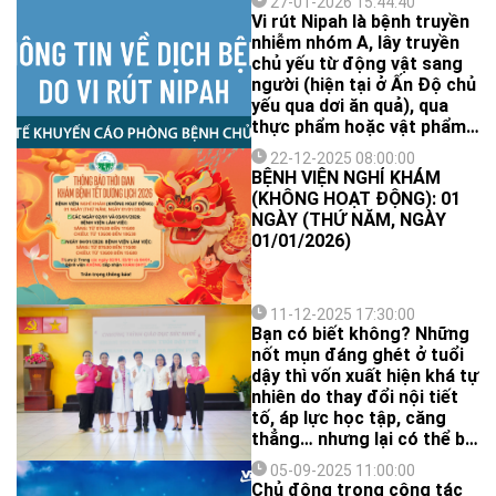
27-01-2026 15:44:40
Vi rút Nipah là bệnh truyền
nhiễm nhóm A, lây truyền
chủ yếu từ động vật sang
người (hiện tại ở Ấn Độ chủ
yếu qua dơi ăn quả), qua
thực phẩm hoặc vật phẩm
bị nhiễm vi rút; đồng thời
22-12-2025 08:00:00
cũng có thể lây từ người
BỆNH VIỆN NGHỈ KHÁM
sang người qua tiếp xúc
(KHÔNG HOẠT ĐỘNG): 01
trực tiếp với dịch tiết, dịch
NGÀY (THỨ NĂM, NGÀY
bài tiết của bệnh nhân.
01/01/2026)
11-12-2025 17:30:00
Bạn có biết không? Những
nốt mụn đáng ghét ở tuổi
dậy thì vốn xuất hiện khá tự
nhiên do thay đổi nội tiết
tố, áp lực học tập, căng
thẳng… nhưng lại có thể bị
“nuôi lớn” mỗi ngày bởi thói
05-09-2025 11:00:00
quen ăn uống và chăm sóc
Chủ động trong công tác