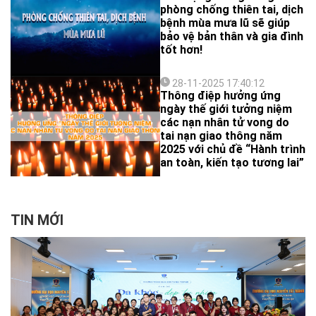
da chưa đúng cách.
phòng chống thiên tai, dịch
bệnh mùa mưa lũ sẽ giúp
bảo vệ bản thân và gia đình
tốt hơn!
28-11-2025 17:40:12
Thông điệp hưởng ứng
ngày thế giới tưởng niệm
các nạn nhân tử vong do
tai nạn giao thông năm
2025 với chủ đề “Hành trình
an toàn, kiến tạo tương lai”
TIN MỚI