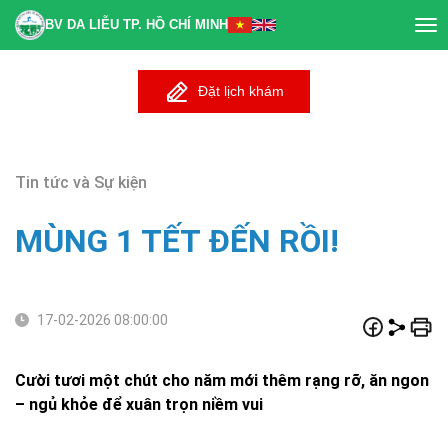
BV DA LIỄU TP. HỒ CHÍ MINH
Tog
nav
Đặt lịch khám
Tin tức và Sự kiện
MÙNG 1 TẾT ĐẾN RỒI!
17-02-2026 08:00:00
Cười tươi một chút cho năm mới thêm rạng rỡ, ăn ngon
– ngủ khỏe để xuân trọn niềm vui