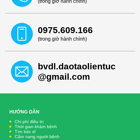
(trong giờ hành chính)
0975.609.166
(trong giờ hành chính)
bvdl.daotaolientuc
@gmail.com
HƯỚNG DẪN
Chi phí điều trị
Thời gian khám bệnh
Tìm bác sĩ
Cẩm nang người bệnh