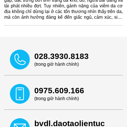
gặp, đặc trưng bởi tình trạng da khô, đỏ, ngứa dai dẳng và
tái phát nhiều đợt. Tuy nhiên, gánh nặng của viêm da cơ
địa không chỉ dừng lại ở các tổn thương nhìn thấy trên da,
mà còn ảnh hưởng đáng kể đến giấc ngủ, cảm xúc, sinh
hoạt hằng ngày và chất lượng cuộc sống của người bệnh.
028.3930.8183
(trong giờ hành chính)
0975.609.166
(trong giờ hành chính)
bvdl.daotaolientuc