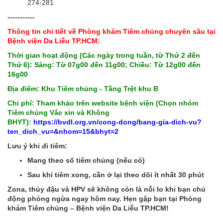
274-281
-----------
Thông tin chi tiết về Phòng khám Tiêm chủng chuyên sâu tại
Bệnh viện Da Liễu TP.HCM:
Thời gian hoạt động (Các ngày trong tuần, từ Thứ 2 đến
Thứ 6): Sáng: Từ 07g00 đến 11g00; Chiều: Từ 12g00 đến
16g00
Địa điểm: Khu Tiêm chủng - Tầng Trệt khu B
Chi phí: Tham khảo trên website bệnh viện (Chọn nhóm
Tiêm chủng Vắc xin và Không
BHYT):
https://bvdl.org.vn/cong-dong/bang-gia-dich-vu?
ten_dich_vu=&nhom=15&bhyt=2
Lưu ý khi đi tiêm:
Mang theo sổ tiêm chủng (nếu có)
Sau khi tiêm xong, cần ở lại theo dõi ít nhất 30 phút
Zona, thủy đậu và HPV sẽ không còn là nỗi lo khi bạn chủ
động phòng ngừa ngay hôm nay. Hẹn gặp bạn tại Phòng
khám Tiêm chủng – Bệnh viện Da Liễu TP.HCM!
-----------