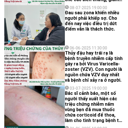
nguy cơ tử vong. Ước tính
08-07-2025 19:00:00
có khoảng 1/40.000 ca thủy
Đau sau zona khiến nhiều
đậu có những biến chứng
người phải khiếp sợ. Cho
gây tử vong.
đến nay việc điều trị dứt
điểm vẫn là thách thức.
06-06-2025 11:30:00
Thủy đậu hay trái rạ là
bệnh truyền nhiễm cấp tính
gây ra bởi Virus Varicella-
zoster (VZV). Con người là
nguồn chứa VZV duy nhất
và bệnh chỉ xảy ra ở người.
03-07-2025 19:00:00
Bác sĩ cảnh báo, một số
người thấy xuất hiện các
triệu chứng nhiễm nấm
vùng bẹn đã mua thuốc
chứa corticoid để thoa,
làm cho tình trạng bệnh trở
nên nặng hơn.