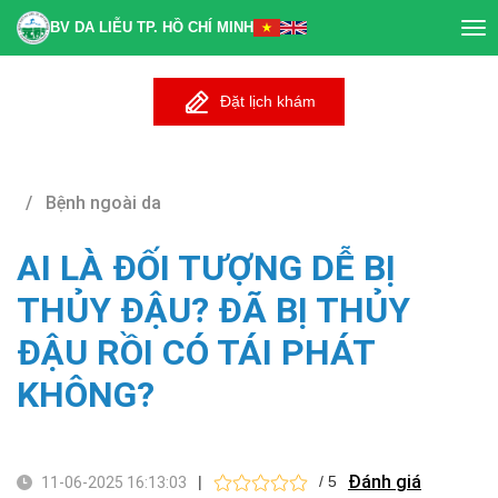
BV DA LIỄU TP. HỒ CHÍ MINH
Tog
nav
Đặt lịch khám
/ Bệnh ngoài da
AI LÀ ĐỐI TƯỢNG DỄ BỊ
THỦY ĐẬU? ĐÃ BỊ THỦY
ĐẬU RỒI CÓ TÁI PHÁT
KHÔNG?
Đánh giá
|
/ 5
11-06-2025 16:13:03