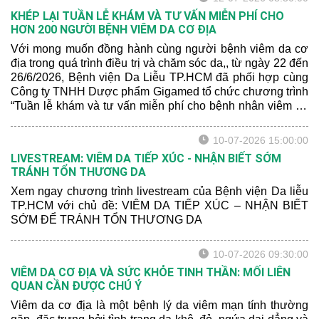
KHÉP LẠI TUẦN LỄ KHÁM VÀ TƯ VẤN MIỄN PHÍ CHO
HƠN 200 NGƯỜI BỆNH VIÊM DA CƠ ĐỊA
Với mong muốn đồng hành cùng người bệnh viêm da cơ
địa trong quá trình điều trị và chăm sóc da,, từ ngày 22 đến
26/6/2026, Bệnh viện Da Liễu TP.HCM đã phối hợp cùng
Công ty TNHH Dược phẩm Gigamed tổ chức chương trình
“Tuần lễ khám và tư vấn miễn phí cho bệnh nhân viêm da
cơ địa” tại Khoa Khám bệnh của bệnh viện.
10-07-2026 15:00:00
LIVESTREAM: VIÊM DA TIẾP XÚC - NHẬN BIẾT SỚM
TRÁNH TỔN THƯƠNG DA
Xem ngay chương trình livestream của Bệnh viện Da liễu
TP.HCM với chủ đề: VIÊM DA TIẾP XÚC – NHẬN BIẾT
SỚM ĐỂ TRÁNH TỔN THƯƠNG DA
10-07-2026 09:30:00
VIÊM DA CƠ ĐỊA VÀ SỨC KHỎE TINH THẦN: MỐI LIÊN
QUAN CẦN ĐƯỢC CHÚ Ý
Viêm da cơ địa là một bệnh lý da viêm mạn tính thường