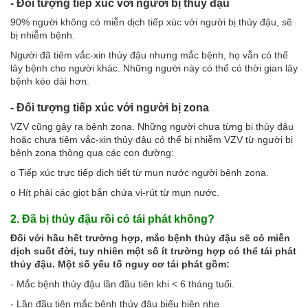
- Đối tượng tiếp xúc với người bị thủy đậu
90% người không có miễn dịch tiếp xúc với người bị thủy đậu, sẽ
bị nhiễm bệnh.
Người đã tiêm vắc-xin thủy đậu nhưng mắc bệnh, họ vẫn có thể
lây bệnh cho người khác. Những người này có thể có thời gian lây
bệnh kéo dài hơn.
- Đối tượng tiếp xúc với người bị zona
VZV cũng gây ra bệnh zona. Những người chưa từng bị thủy đậu
hoặc chưa tiêm vắc-xin thủy đậu có thể bị nhiễm VZV từ người bị
bệnh zona thông qua các con đường:
o Tiếp xúc trực tiếp dịch tiết từ mụn nước người bệnh zona.
o Hít phải các giọt bắn chứa vi-rút từ mụn nước.
2. Đã bị thủy đậu rồi có tái phát không?
Đối với hầu hết trường hợp, mắc bệnh thủy đậu sẽ có miễn
dịch suốt đời, tuy nhiên một số ít trường hợp có thể tái phát
thủy đậu. Một số yếu tố nguy cơ tái phát gồm:
- Mắc bệnh thủy đậu lần đầu tiên khi < 6 tháng tuổi.
- Lần đầu tiên mắc bệnh thủy đậu biểu hiện nhẹ