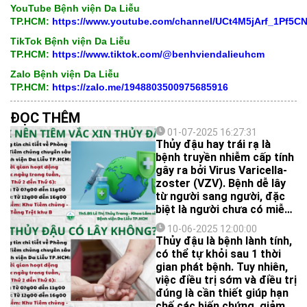
YouTube Bệnh viện Da Liễu
TP.HCM:
https://www.youtube.com/channel/UCt4M5jArf_1Pf5
TikTok Bệnh viện Da Liễu
TP.HCM:
https://www.tiktok.com/@benhviendalieuhcm
Zalo Bệnh viện Da Liễu
TP.HCM:
https://zalo.me/1948803500975685916
ĐỌC THÊM
01-07-2025 16:27:31
Thủy đậu hay trái rạ là
bệnh truyền nhiễm cấp tính
gây ra bởi Virus Varicella-
zoster (VZV). Bệnh dễ lây
từ người sang người, đặc
biệt là người chưa có miễn
dịch với VZV. Cách tốt nhất
10-06-2025 12:00:00
để phòng ngừa bệnh thủy
Thủy đậu là bệnh lành tính,
đậu, giảm nguy cơ biến
có thể tự khỏi sau 1 thời
chứng là tiêm vắc-xin thủy
gian phát bệnh. Tuy nhiên,
đậu.
việc điều trị sớm và điều trị
đúng là cần thiết giúp hạn
chế các biến chứng, giảm