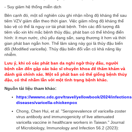
- Suy giảm hệ thống miễn dịch
Bên cạnh đó, một số nghiên cứu ghi nhận nồng độ kháng thể sau
tiêm VZV giảm dần theo thời gian. Việc giảm nồng độ kháng thể
bảo vệ có thể là nguy cơ tái phát bệnh. Trên các đối tượng đã
tiêm vắc-xin khi mắc bệnh thủy đậu, phát ban có thể không điển
hình: ít mụn nước, chủ yếu dạng sẩn, sang thương ít hơn và thời
gian phát ban ngắn hơn. Thể lâm sàng này gọi là thủy đậu biến
đổi (Modified varicella). Thủy đậu biến đổi vẫn có khả năng lây
nhiễm.
Lưu ý, khi có các phát ban da nghi ngờ thủy đâu, người
bệnh cần đến gặp các bác sĩ chuyên khoa để thăm khám và
đánh giá chính xác. Một số phát ban có thể giống bệnh thủy
đậu, có thể nhầm lẫn với một tình trạng bệnh khác.
Nguồn tài liệu tham khảo:
https://wwwnc.cdc.gov/travel/yellowbook/2024/infections
diseases/varicella-chickenpox
Chong, Chen Hui, et al. "Seroprevalence of varicella-zoster
virus antibody and immunogenicity of live attenuated
varicella vaccine in healthcare workers in Taiwan." Journal
of Microbiology, Immunology and Infection 56.2 (2023):