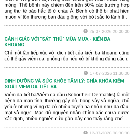
móng. Thể bệnh này chiếm đến trên 50% các trường hợp
ung thư tế bào hắc tố ở châu Á. Bệnh có thể bị phát hiện
muộn vì tổn thương ban đầu giống với bớt sắc tố lành tính
hoặc xuất huyết sau chấn thương.
25-07-2026 20:00:00
CẢNH GIÁC VỚI "SÁT THỦ" MÙA MƯA - KIẾN BA
KHOANG
Chỉ một lần tiếp xúc với dịch tiết của kiến ba khoang cũng
có thể gây viêm da, phỏng rộp nếu xử trí không đúng cách.
17-07-2026 11:30:00
DINH DƯỠNG VÀ SỨC KHỎE TÂM LÝ: CHÌA KHÓA KIỂM
SOÁT VIÊM DA TIẾT BÃ
Viêm da tiết bã/Viêm da dầu (Seborrheic Dermatitis) là một
bệnh da mạn tính, thường gây đỏ, bong vảy và ngứa, chủ
yếu ở những vùng da có nhiều tuyến bã nhờn như da đầu,
mặt và ngực. Mặc dù nguyên nhân chính xác chưa được
xác định, nhiều nghiên cứu gần đây cho thấy rằng chế độ
dinh dưỡng và sức khỏe tâm lý có thể ảnh hưởng đến
mức độ nghiêm trọng của bệnh.
12-07-2026 08:30:00