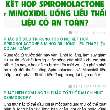
thường đem lại kết quả hạn
chế và khả năng tái phát
cao.
07-08-2026 10:00:00
PHÁC ĐỒ ĐIỀU TRỊ RỤNG TÓC Ở NỮ: KẾT HỢP
SPIRONOLACTONE & MINOXIDIL UỐNG LIỀU THẤP LIỆU
CÓ AN TOÀN?
Rụng tóc từ trước đến nay vẫn là nỗi lo lắng, làm suy giảm
sự tự tin và chất lượng cuộc sống của nhiều chị em phụ
nữ. Hiện nay, y học đã có bước tiến mới với liệu pháp phối
hợp bộ đôi thuốc uống Spironolactone và Minoxidil liều
thấp – một phác đồ tiên tiến đang mang lại hiệu quả vượt
trội. Hãy để bác sĩ da liễu chia sẻ cho bạn một số thông tin
mới nhất nhé:
31-07-2026 08:30:00
PHÁT HIỆN SỚM UNG THƯ HẮC TỐ THỂ ĐẦU CHI NHỜ
DERMOSCOPY
Ung thư hắc tố thể đầu chi là một dạng ung thư có thể xuất
hiện ở lòng bàn tay, lòng bàn chân, gót chân hoặc vùng