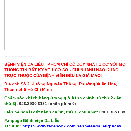
-------------------
BỆNH VIỆN DA LIỄU TP.HCM CHỈ CÓ DUY NHẤT 1 CƠ SỞ! MỌI
THÔNG TIN BẤT KỲ VỀ 1 CƠ SỞ - CHI NHÁNH NÀO KHÁC
TRỰC THUỘC CỦA BỆNH VIỆN ĐỀU LÀ GIẢ MẠO!
Địa chỉ: Số 2, đường Nguyễn Thông, Phường Xuân Hòa,
Thành phố Hồ Chí Minh
Chăm sóc khách hàng (trong giờ hành chính, từ thứ 2 đến
thứ 6):
028.3930.8131 (nhấn phím 0)
Liên hệ ngoài giờ hành chính, thứ 7, chủ nhật:
0901.365.638
Fanpage Bệnh viện Da Liễu
TP.HCM:
https://www.facebook.com/benhviendalieutphcm/