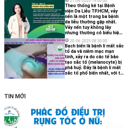
21-06-2025 19:00:00
Theo thống kê tại Bệnh
viện Da Liễu TP.HCM, vảy
nến là một trong ba bệnh
da liễu thường gặp nhất.
Vảy nến tuy không lây
nhưng thường có biểu hiện
giống với những bệnh lý da
20-06-2025 08:30:00
viêm thông thường khác, vì
Bạch biến là bệnh lí mất sắc
vậy khiến người bệnh khó
tố da và niêm mạc mạn
nhận biết cũng như phát
tính, xảy ra do các tế bào
hiện và điều trị kịp thời, từ
tạo sắc tố (melanocyte) bị
đó dễ dẫn đến những đợt
phá huỷ. Đây là bệnh lí mất
bùng phát vảy nến kéo dài,
sắc tố phổ biến nhất, với tỷ
ảnh hưởng không nhỏ đến
lệ mắc ước tính từ 0,5–2%
chất lượng cuộc sống của
dân số chung. Tuy không
người bệnh.
nguy hiểm nhưng bệnh gây
mất thẩm mỹ, ảnh hưởng
TIN MỚI
nghiêm trọng tới chất
lượng cuộc sống. Việc điều
trị bạch biến đến nay vẫn là
một thách thức lớn, do các
thuốc thoa tại chỗ hoặc
thuốc đường toàn thân