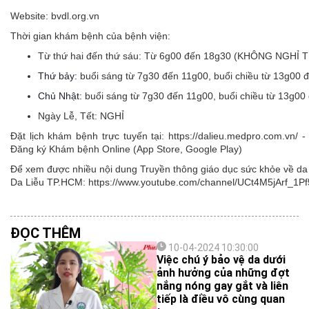
Website: bvdl.org.vn
Thời gian khám bệnh của bệnh viện:
Từ thứ hai đến thứ sáu:
Từ 6g00 đến 18g30 (KHÔNG NGHỈ 
Thứ bảy:
buổi sáng từ 7g30 đến 11g00, buổi chiều từ 13g00 
Chủ Nhật:
buổi sáng từ 7g30 đến 11g00, buổi chiều từ 13g00
Ngày Lễ, Tết:
NGHỈ
Đặt lịch khám bệnh trực tuyến tại: https://dalieu.medpro.com.vn
Đăng ký Khám bệnh Online (App Store, Google Play)
Để xem được nhiều nội dung Truyền thông giáo dục sức khỏe về da l
Da Liễu TP.HCM: https://www.youtube.com/channel/UCt4M5jArf
ĐỌC THÊM
10-04-2024 10:30:00
Việc chú ý bảo vệ da dưới
ảnh hưởng của những đợt
nắng nóng gay gắt và liên
tiếp là điều vô cùng quan