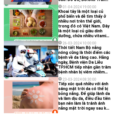
Ngọc Phương - Khoa Thẩm
01-04-2024 19:00:00
mỹ da, Bệnh viện Da Liễu
Khoai tây là một loại củ
TP.HCM khuyến cáo người
phổ biến và dễ tìm thấy ở
dân không nên đi ra nắng
nhiều nơi trên thế giới,
khi không cần thiết, hạn
trong đó có Việt Nam. Đây
chế tiếp xúc trực tiếp với
là một loại củ giàu dinh
nắng trong khung giờ tia
dưỡng, chứa nhiều vitamin
UV hoạt động cực đỉnh (từ
và khoáng chất có lợi cho
10h sáng đến 3h chiều).
26-03-2024 10:00:00
sức khỏe như vitamin C, B6
Thời tiết Nam Bộ nắng
Đặc biệt, người dân nên
và kali. Bên cạnh đó, khoai
nóng cũng là thời điểm các
che chắn, sử dụng kem
tây có nhiều tinh bột, một
bệnh về da tăng cao. Hằng
chống nắng... bảo vệ làn da.
lượng tương đối đạm, chất
ngày, Bệnh viện Da Liễu
xơ và hầu như không chứa
TP.HCM tiếp nhận gần trăm
chất béo.
bệnh nhân bị viêm nhiễm
vùng da đến khám.
23-03-2024 08:30:00
Tiếp xúc quá nhiều với ánh
sáng mặt trời da có thể bị
bỏng nắng. Để giúp lành da
và làm dịu da, điều đầu tiên
bạn nên làm là tránh ánh
nắng mặt trời ngay sau khi
phát hiện bỏng nắng.