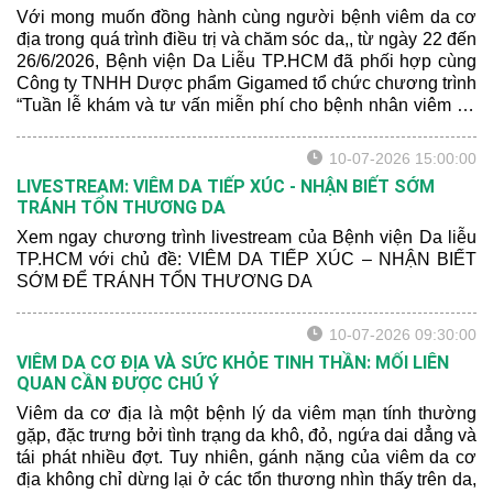
Với mong muốn đồng hành cùng người bệnh viêm da cơ
địa trong quá trình điều trị và chăm sóc da,, từ ngày 22 đến
26/6/2026, Bệnh viện Da Liễu TP.HCM đã phối hợp cùng
Công ty TNHH Dược phẩm Gigamed tổ chức chương trình
“Tuần lễ khám và tư vấn miễn phí cho bệnh nhân viêm da
cơ địa” tại Khoa Khám bệnh của bệnh viện.
10-07-2026 15:00:00
LIVESTREAM: VIÊM DA TIẾP XÚC - NHẬN BIẾT SỚM
TRÁNH TỔN THƯƠNG DA
Xem ngay chương trình livestream của Bệnh viện Da liễu
TP.HCM với chủ đề: VIÊM DA TIẾP XÚC – NHẬN BIẾT
SỚM ĐỂ TRÁNH TỔN THƯƠNG DA
10-07-2026 09:30:00
VIÊM DA CƠ ĐỊA VÀ SỨC KHỎE TINH THẦN: MỐI LIÊN
QUAN CẦN ĐƯỢC CHÚ Ý
Viêm da cơ địa là một bệnh lý da viêm mạn tính thường
gặp, đặc trưng bởi tình trạng da khô, đỏ, ngứa dai dẳng và
tái phát nhiều đợt. Tuy nhiên, gánh nặng của viêm da cơ
địa không chỉ dừng lại ở các tổn thương nhìn thấy trên da,