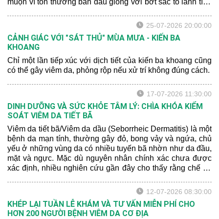
muộn vì tổn thương ban đầu giống với bớt sắc tố lành tính
hoặc xuất huyết sau chấn thương.
25-07-2026 20:00:00
CẢNH GIÁC VỚI "SÁT THỦ" MÙA MƯA - KIẾN BA
KHOANG
Chỉ một lần tiếp xúc với dịch tiết của kiến ba khoang cũng
có thể gây viêm da, phỏng rộp nếu xử trí không đúng cách.
17-07-2026 11:30:00
DINH DƯỠNG VÀ SỨC KHỎE TÂM LÝ: CHÌA KHÓA KIỂM
SOÁT VIÊM DA TIẾT BÃ
Viêm da tiết bã/Viêm da dầu (Seborrheic Dermatitis) là một
bệnh da mạn tính, thường gây đỏ, bong vảy và ngứa, chủ
yếu ở những vùng da có nhiều tuyến bã nhờn như da đầu,
mặt và ngực. Mặc dù nguyên nhân chính xác chưa được
xác định, nhiều nghiên cứu gần đây cho thấy rằng chế độ
dinh dưỡng và sức khỏe tâm lý có thể ảnh hưởng đến
mức độ nghiêm trọng của bệnh.
12-07-2026 08:30:00
KHÉP LẠI TUẦN LỄ KHÁM VÀ TƯ VẤN MIỄN PHÍ CHO
HƠN 200 NGƯỜI BỆNH VIÊM DA CƠ ĐỊA