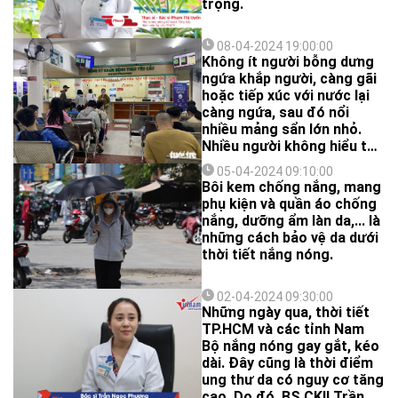
trọng.
08-04-2024 19:00:00
Không ít người bỗng dưng
ngứa khắp người, càng gãi
hoặc tiếp xúc với nước lại
càng ngứa, sau đó nổi
nhiều mảng sẩn lớn nhỏ.
Nhiều người không hiểu tại
sao mình lại rơi vào tình
05-04-2024 09:10:00
huống này để tránh?
Bôi kem chống nắng, mang
phụ kiện và quần áo chống
nắng, dưỡng ẩm làn da,... là
những cách bảo vệ da dưới
thời tiết nắng nóng.
02-04-2024 09:30:00
Những ngày qua, thời tiết
TP.HCM và các tỉnh Nam
Bộ nắng nóng gay gắt, kéo
dài. Đây cũng là thời điểm
ung thư da có nguy cơ tăng
cao. Do đó, BS.CKII Trần