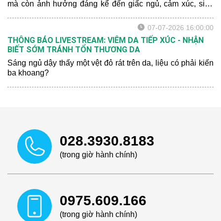
mà còn ảnh hưởng đáng kể đến giấc ngủ, cảm xúc, sinh
hoạt hằng ngày và chất lượng cuộc sống của người bệnh.
07-07-2026 16:00:00
THÔNG BÁO LIVESTREAM: VIÊM DA TIẾP XÚC - NHẬN
BIẾT SỚM TRÁNH TỔN THƯƠNG DA
Sáng ngủ dậy thấy một vệt đỏ rát trên da, liệu có phải kiến
ba khoang?
028.3930.8183
(trong giờ hành chính)
0975.609.166
(trong giờ hành chính)