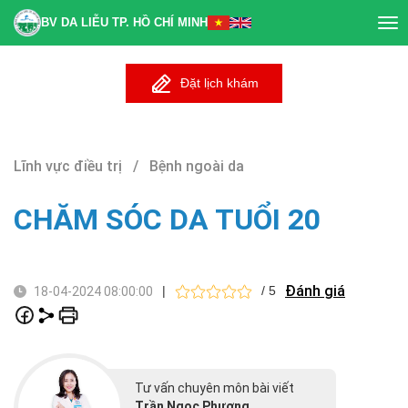
BV DA LIỄU TP. HỒ CHÍ MINH
Tog
nav
Đặt lịch khám
Lĩnh vực điều trị / Bệnh ngoài da
CHĂM SÓC DA TUỔI 20
Đánh giá
|
/ 5
18-04-2024 08:00:00
Tư vấn chuyên môn bài viết
Trần Ngọc Phương