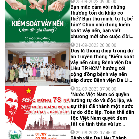
25-09-2023 09:00:00
bao gồm hoạt động tư vấn
Bạn mặc cảm với những
và khám miễn phí cho bệnh
thương tổn da khắp cơ
nhân, cùng với hoạt động
thể? Bạn thu mình, tự ti, bế
báo cáo chuyên đề do các
tắc? Chọn chủ động kiểm
Bác sĩ tại Bệnh viện Da Liễu
soát vảy nến, bạn viết
TP. HCM thực hiện.
chương mới cho cuộc đời
mình để chạm đến yêu
21-09-2023 20:30:00
thương.
Đây là thông điệp trong dự
án truyền thông "Kiểm soát
vảy nến cùng Bệnh viện Da
Liễu TP.HCM" hướng tới
cộng đồng bệnh vảy nến
sắp được Bệnh viện Da Liễu
TP.HCM phối hợp cùng
02-09-2023 07:00:00
công ty TNHH Novartis
"Nước Việt Nam có quyền
triển khai thực hiện.
hưởng tự do và độc lập, và
sự thật đã thành một nước
tự do độc lập. Toàn thể dân
tộc Việt Nam quyết đem
tất cả tinh thần và lực
lượng, tính mạng và của cải
29-08-2023 07:45:00
để giữ vững quyền tự do,
Bệnh viện Da Liễu Thành