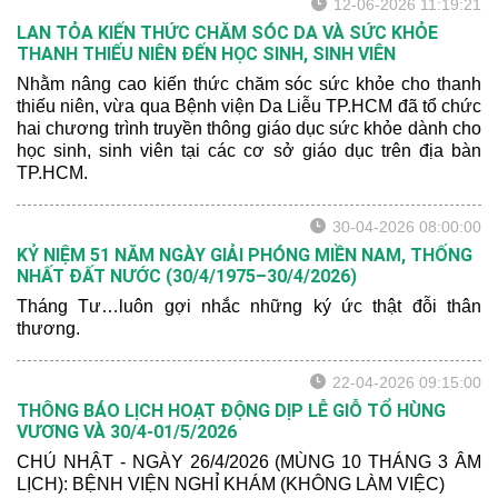
12-06-2026 11:19:21
LAN TỎA KIẾN THỨC CHĂM SÓC DA VÀ SỨC KHỎE
THANH THIẾU NIÊN ĐẾN HỌC SINH, SINH VIÊN
Nhằm nâng cao kiến thức chăm sóc sức khỏe cho thanh
thiếu niên, vừa qua Bệnh viện Da Liễu TP.HCM đã tổ chức
hai chương trình truyền thông giáo dục sức khỏe dành cho
học sinh, sinh viên tại các cơ sở giáo dục trên địa bàn
TP.HCM.
30-04-2026 08:00:00
KỶ NIỆM 51 NĂM NGÀY GIẢI PHÓNG MIỀN NAM, THỐNG
NHẤT ĐẤT NƯỚC (30/4/1975–30/4/2026)
Tháng Tư…luôn gợi nhắc những ký ức thật đỗi thân
thương.
22-04-2026 09:15:00
THÔNG BÁO LỊCH HOẠT ĐỘNG DỊP LỄ GIỖ TỔ HÙNG
VƯƠNG VÀ 30/4-01/5/2026
CHỦ NHẬT - NGÀY 26/4/2026 (MÙNG 10 THÁNG 3 ÂM
LỊCH): BỆNH VIỆN NGHỈ KHÁM (KHÔNG LÀM VIỆC)