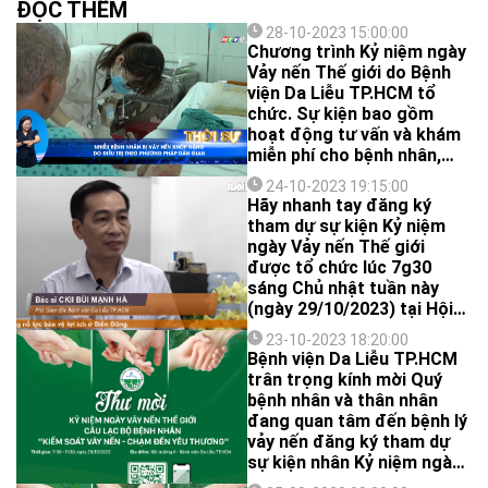
ĐỌC THÊM
28-10-2023 15:00:00
Chương trình Kỷ niệm ngày
Vảy nến Thế giới do Bệnh
viện Da Liễu TP.HCM tổ
chức. Sự kiện bao gồm
hoạt động tư vấn và khám
miễn phí cho bệnh nhân,
cùng với hoạt động báo
24-10-2023 19:15:00
cáo chuyên đề do các Bác
Hãy nhanh tay đăng ký
sĩ tại Bệnh viện Da Liễu TP.
tham dự sự kiện Kỷ niệm
HCM thực hiện.
ngày Vảy nến Thế giới
được tổ chức lúc 7g30
sáng Chủ nhật tuần này
(ngày 29/10/2023) tại Hội
trường A - Bệnh viện Da
23-10-2023 18:20:00
Liễu TP.HCM để được các
Bệnh viện Da Liễu TP.HCM
bác sĩ tầm soát sớm viêm
trân trọng kính mời Quý
khớp vảy nến và nhận nhiều
bệnh nhân và thân nhân
phần quà hấp dẫn từ
đang quan tâm đến bệnh lý
chương trình.
vảy nến đăng ký tham dự
sự kiện nhân Kỷ niệm ngày
Vảy nến Thế giới. Sự kiện