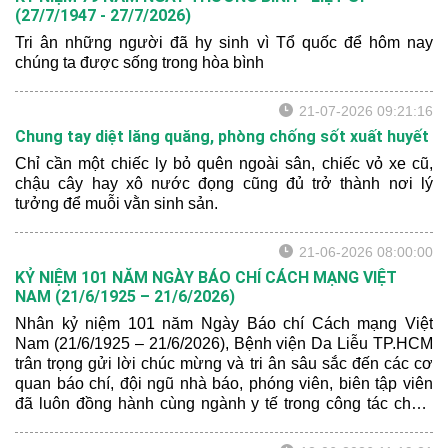
(27/7/1947 - 27/7/2026)
Tri ân những người đã hy sinh vì Tổ quốc để hôm nay
chúng ta được sống trong hòa bình
21-07-2026 09:21:16
Chung tay diệt lăng quăng, phòng chống sốt xuất huyết
Chỉ cần một chiếc ly bỏ quên ngoài sân, chiếc vỏ xe cũ,
chậu cây hay xô nước đọng cũng đủ trở thành nơi lý
tưởng để muỗi vằn sinh sản.
21-06-2026 08:00:00
KỶ NIỆM 101 NĂM NGÀY BÁO CHÍ CÁCH MẠNG VIỆT
NAM (21/6/1925 – 21/6/2026)
Nhân kỷ niệm 101 năm Ngày Báo chí Cách mạng Việt
Nam (21/6/1925 – 21/6/2026), Bệnh viện Da Liễu TP.HCM
trân trọng gửi lời chúc mừng và tri ân sâu sắc đến các cơ
quan báo chí, đội ngũ nhà báo, phóng viên, biên tập viên
đã luôn đồng hành cùng ngành y tế trong công tác chăm
sóc và bảo vệ sức khỏe nhân dân.