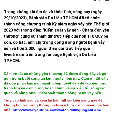
Trong không khí ấm áp và thân tình, sáng nay (ngày
29/10/2023), Bệnh viện Da Liễu TP.HCM đã tổ chức
thành công chương trình Kỷ niệm ngày vảy nến Thế giới
2023 với thông điệp "Kiểm soát vảy nến - Chạm đến yêu
thương" cùng sự tham dự trực tiếp của hơn 110 Quý bà
con, cô bác, anh chị trong cộng đồng người bệnh vảy
nến và hơn 2.000 người theo dõi trực tiếp qua
livestream trên trang fanpage Bệnh viện Da Liễu
TP.HCM.
Cảm ơn tất cả những yêu thương đã được đong đầy và gói
gọn trong buổi sáng an lành ngày hôm nay. Cảm ơn tất cả vì
đã góp phần làm một mảnh ghép tuyệt đẹp để tạo nên bức
tranh truyền cảm hứng hoàn chỉnh về sự kiên trì, sống lạc
quan và cùng nhau kiểm soát thành công bệnh vảy nến.
Truy cập link sau và xem lại bản full sự kiện sáng nay để
không bỏ lỡ những thông tin hữu ích từ các chuyên gia bạn
nhé
:
https://www.youtube.com/watch?v=mqCsgAhPASc