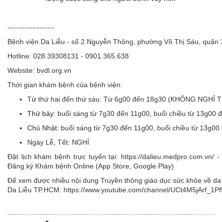
-------------------
Bệnh viện Da Liễu - số 2 Nguyễn Thông, phường Võ Thị Sáu, quận
Hotline: 028.39308131 - 0901.365.638
Website: bvdl.org.vn
Thời gian khám bệnh của bệnh viện:
Từ thứ hai đến thứ sáu:
Từ 6g00 đến 18g30 (KHÔNG NGHỈ 
Thứ bảy:
buổi sáng từ 7g30 đến 11g00, buổi chiều từ 13g00 
Chủ Nhật:
buổi sáng từ 7g30 đến 11g00, buổi chiều từ 13g00
Ngày Lễ, Tết:
NGHỈ
Đặt lịch khám bệnh trực tuyến tại: https://dalieu.medpro.com.vn
Đăng ký Khám bệnh Online (App Store, Google Play)
Để xem được nhiều nội dung Truyền thông giáo dục sức khỏe về da l
Da Liễu TP.HCM: https://www.youtube.com/channel/UCt4M5jArf