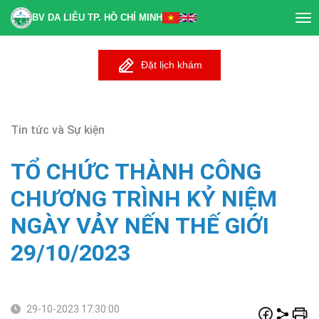
BV DA LIỄU TP. HỒ CHÍ MINH
Tog
nav
Đặt lịch khám
Tin tức và Sự kiện
TỔ CHỨC THÀNH CÔNG
CHƯƠNG TRÌNH KỶ NIỆM
NGÀY VẢY NẾN THẾ GIỚI
29/10/2023
29-10-2023 17:30:00