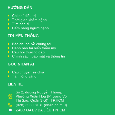
HƯỚNG DẪN
Chi phí điều trị
Thời gian khám bệnh
Tìm bác sĩ
Cẩm nang người bệnh
TRUYỀN THÔNG
Báo chí nói về chúng tôi
Cảnh báo tai biến thẩm mỹ
Câu hỏi thường gặp
Chính sách bảo mật và thông tin
GÓC NHÂN ÁI
Câu chuyện sẻ chia
Tấm lòng vàng
LIÊN HỆ
Số 2, đường Nguyễn Thông,
Phường Xuân Hòa (Phường Võ
Thị Sáu, Quận 3 cũ), TP.HCM
(028).3930.8131 (nhấn phím 0)
ZALO OA BV DA LIỄU TPHCM