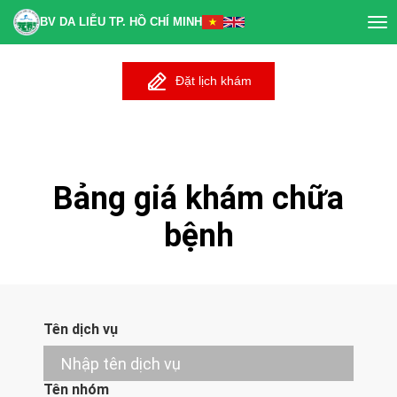
BV DA LIỄU TP. HỒ CHÍ MINH
Tog
nav
Đặt lịch khám
Bảng giá khám chữa
bệnh
Tên dịch vụ
Tên nhóm