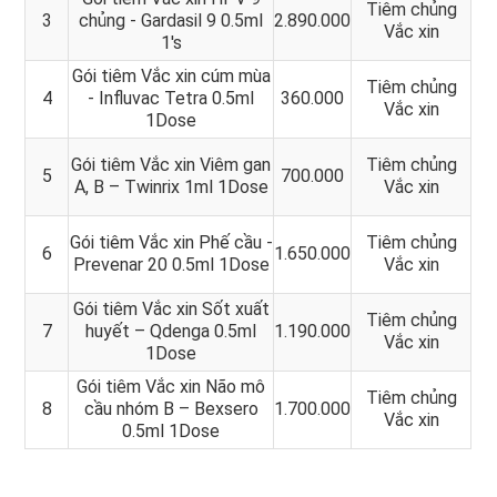
Tiêm chủng
3
chủng - Gardasil 9 0.5ml
2.890.000
Vắc xin
1's
Gói tiêm Vắc xin cúm mùa
Tiêm chủng
4
- Influvac Tetra 0.5ml
360.000
Vắc xin
1Dose
Gói tiêm Vắc xin Viêm gan
Tiêm chủng
5
700.000
A, B – Twinrix 1ml 1Dose
Vắc xin
Gói tiêm Vắc xin Phế cầu -
Tiêm chủng
6
1.650.000
Prevenar 20 0.5ml 1Dose
Vắc xin
Gói tiêm Vắc xin Sốt xuất
Tiêm chủng
7
huyết – Qdenga 0.5ml
1.190.000
Vắc xin
1Dose
Gói tiêm Vắc xin Não mô
Tiêm chủng
8
cầu nhóm B – Bexsero
1.700.000
Vắc xin
0.5ml 1Dose