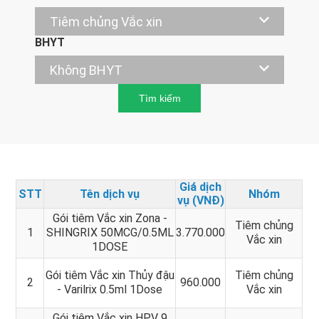
BHYT
Giá dịch
STT
Tên dịch vụ
Nhóm
vụ (VNĐ)
Gói tiêm Vắc xin Zona -
Tiêm chủng
1
SHINGRIX 50MCG/0.5ML
3.770.000
Vắc xin
1DOSE
Gói tiêm Vắc xin Thủy đậu
Tiêm chủng
2
960.000
- Varilrix 0.5ml 1Dose
Vắc xin
Gói tiêm Vắc xin HPV 9